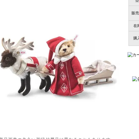
型
販売
在
購