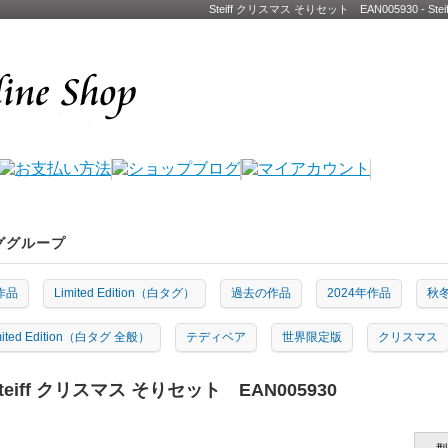
Steiff クリスマス そりセット EAN005930 
ググループ
作品
Limited Edition（白タグ）
過去の作品
2024年作品
秋冬
mited Edition（白タグ 全般）
テディベア
世界限定版
クリスマス
teiff クリスマス そりセット EAN005930