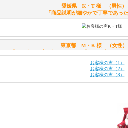
愛媛県 K・T 様 （男
テディベアのお腹を押すと「キュッキュッ」と音が鳴ります
「商品説明が細やかで丁寧であっ
シュタイフのテディベアには、おなかを押すと「キュッキュ
入ったテディベアがいます。
「スクエーカー内蔵」と記載しておりますので、ぜひ探して
東京都 M・K 様 （女
シュタイフ社製品の実物を見ることはできますか？
「その他のお店で探したところ「くまの小屋」が
当店はネット販売ですので実物をお見せすることができませ
お客様の声（1）
お客様の声（2）
お客様の声（3）
海外からのお取り寄せと言うことですが、商品はきちんと届
栃木県 K・T 様 （男
「前に買ったことがあったお店で
ご安心ください！商品は確実にお届けします。
商品は直接海外から届くのですか。受取の際、関税などはか
千葉県 U・Y 様 （女
商品は全て当店へ入荷させたのち欠品を行いお客様宅へお届