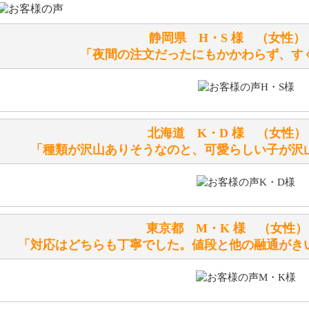
シュタイフのぬいぐるみは洗濯できますか？ ぬいぐるみの
静岡県 H・S 様 （女
洗濯できるのとできないのがあります。
「夜間の注文だったにもかかわらず、す
詳しくは
こちら
をご覧ください。
ぬいぐるみの耳に付いているボタンやタグに、何か意味など
シリアルNO付きやクラブ限定などいろいろと意味があります
北海道 K・D 様 （女
詳しくは
こちら
をご覧ください。
「種類が沢山ありそうなのと、可愛らしい子が沢
テディベアを横にすると音が鳴ります、なぜでしょうか？
シュタイフのテディベアには、鳴くタイプのテディベアがい
東京都 M・K 様 （女
お腹の中にグロウラーという部品を内臓しています。
「対応はどちらも丁寧でした。値段と他の融通がき
体をねかせたりおこしたりすると「グーグー」と鳴くタイプ
鳴くタイプのテディベアには、「グロウラー内蔵」と記載し
ださい。