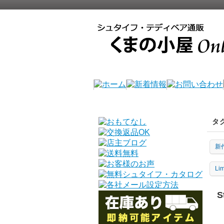
タ
新
Li
S