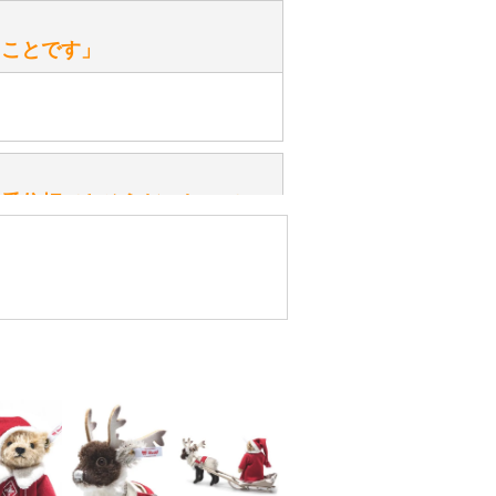
性）
、なぜでしょうか？
たことです」
ッ」と音が鳴る『スクエーカー』が
みてください。
性）
一番信頼できそうだったので
ん。
きますか？
性）
したので」
かりますか？
性）
けします。