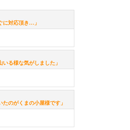
お手入れ方法を教えてください。
性）
ぐに対応頂き…」
がありますか？
。
性）
山いる様な気がしました」
ます。
性）
いたのがくまの小屋様です」
を『グロウラー』といいます。
ておりますので、ぜひ探してみてく