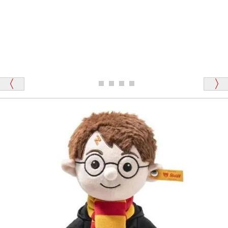
東京都 M・K 様 （女性）
「その他のお店で探したところ「くまの小屋」
テディベアのお腹を押すと「キュッキュッ」と音が鳴
が一番信頼できそうだったので
ります、なぜでしょうか？
シュタイフのテディベアには、おなかを押すと「キ
ュッキュッ」と音が鳴る『スクエーカー』が入ったテ
ディベアがいます。
栃木県 K・T 様 （男性）
「スクエーカー内蔵」と記載しておりますので、ぜひ
探してみてください。
「前に買ったことがあったお店でしたので」
シュタイフ社製品の実物を見ることはできますか？
当店はネット販売ですので実物をお見せすることが
千葉県 U・Y 様 （女性）
できません。
「ChatGPTを利用したところ「くまの小屋」さ
んを紹介され…」
海外からのお取り寄せと言うことですが、商品はきち
んと届きますか？