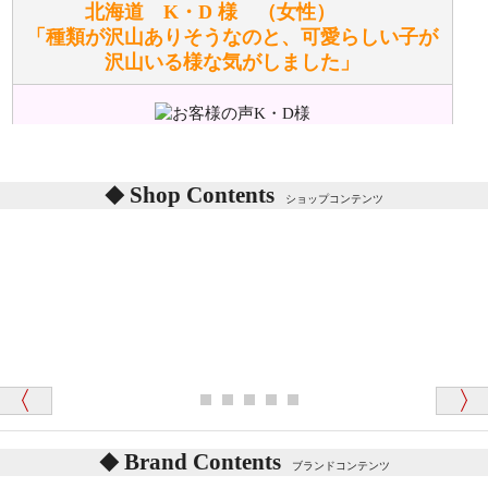
詳しくは
こちら
をご覧ください。
北海道 K・D 様 （女性）
「種類が沢山ありそうなのと、可愛らしい子が
沢山いる様な気がしました」
ぬいぐるみの耳に付いているボタンやタグに、何か意
味などがありますか？
シリアルNO付きやクラブ限定などいろいろと意味が
あります。
東京都 M・K 様 （女性）
Shop Contents
詳しくは
こちら
をご覧ください。
ショップコンテンツ
「対応はどちらも丁寧でした。値段と他の融通
がきいたのがくまの小屋様です」
テディベアを横にすると音が鳴ります、なぜでしょう
か？
シュタイフのテディベアには、鳴くタイプのテディ
ベアがいます。
愛媛県 K・T 様 （男性）
お腹の中にグロウラーという部品を内臓しています。
「商品説明が細やかで丁寧であったことです」
体をねかせたりおこしたりすると「グーグー」と鳴く
タイプを『グロウラー』といいます。
鳴くタイプのテディベアには、「グロウラー内蔵」と
Brand Contents
ブランドコンテンツ
記載しておりますので、ぜひ探してみてください。