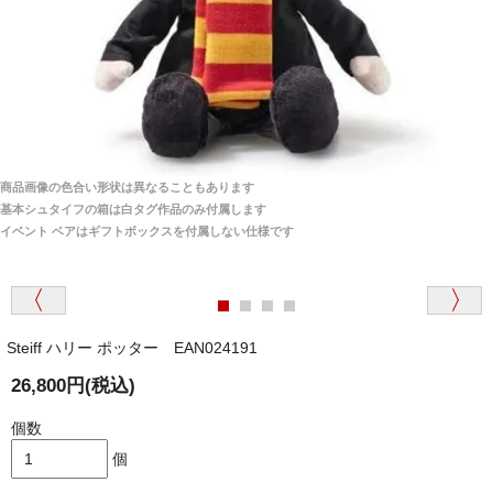
ご安心ください！商品は確実にお届けします。
埼玉県 S・W 様
「送られる際にメールなどで届けて頂きとても
安心感がありました」
商品は直接海外から届くのですか。受取の際、関税な
どはかかりますか？
商品は全て当店へ入荷させたのち欠品を行いお客様
宅へお届けします。
商品画像の色合い形状は異なることもあります
関税はすべて当店にて処理しますのでお客様のご負担
大阪府 Y・W 様 （男性）
基本シュタイフの箱は白タグ作品のみ付属します
は一切ありません。
「取り扱っているNetショップで一番信用出来
イベント ベアはギフトボックスを付属しない仕様です
そうだった」
商品が届くまでにはどのくらいの期間がかかります
か？
Steiff ハリー ポッター EAN024191
国内で一度検品をしますので、決済確認後、２～４
兵庫県 A・K 様 （女性）
週間でのお届けとなります。
26,800円(税込)
「ベアちゃんの紹介分が丁寧に書かれていたこ
尚、オーダー注文の場合は４～８週間でのお届けとな
と（いつの作品など）」
ります。
個数
（稀に、通関手続き等に時間がかかり、納期が遅れる
個
場合がありますので、ご了承の程よろしくお願い致し