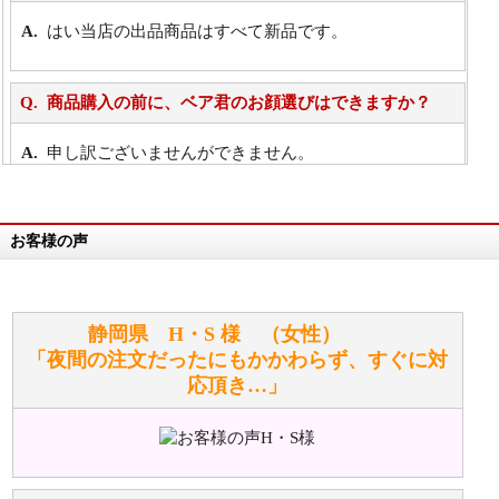
はい当店の出品商品はすべて新品です。
商品購入の前に、ベア君のお顔選びはできますか？
申し訳ございませんができません。
詳細は
こちら
お客様の声
万が一欲しい商品が見つからない場合は、探して取り
寄せてもらうことはできますか？
お任せください！それは当店が謡っています「おも
静岡県 H・S 様 （女性）
てなしの心」で対応させていただきます。
「夜間の注文だったにもかかわらず、すぐに対
応頂き…」
シュタイフのぬいぐるみは洗濯できますか？ ぬいぐ
るみのお手入れ方法を教えてください。
洗濯できるのとできないのがあります。