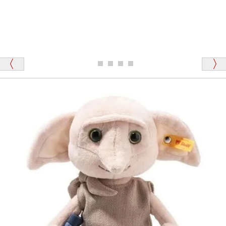
「その他のお店で探したところ「くまの小屋」
テディベアのお腹を押すと「キュッキュッ」と音が鳴
が一番信頼できそうだったので
ります、なぜでしょうか？
シュタイフのテディベアには、おなかを押すと「キ
ュッキュッ」と音が鳴る『スクエーカー』が入ったテ
ディベアがいます。
栃木県 K・T 様 （男性）
「スクエーカー内蔵」と記載しておりますので、ぜひ
探してみてください。
「前に買ったことがあったお店でしたので」
シュタイフ社製品の実物を見ることはできますか？
当店はネット販売ですので実物をお見せすることが
千葉県 U・Y 様 （女性）
できません。
「ChatGPTを利用したところ「くまの小屋」さ
んを紹介され…」
海外からのお取り寄せと言うことですが、商品はきち
んと届きますか？
ご安心ください！商品は確実にお届けします。
埼玉県 S・W 様