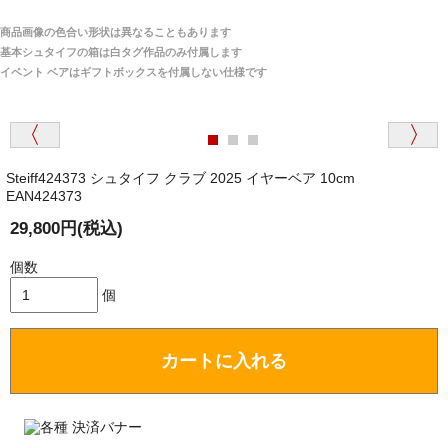
宅へお届けします。
商品画像の色合い形状は異なることもあります
関税はすべて当店にて処理しますのでお客様のご負担
大阪府 Y・W 様 （男性）
基本シュタイフの箱は白タグ作品のみ付属します
は一切ありません。
「取り扱っているNetショップで一番信用出来
イベント ベアはギフトボックスを付属しない仕様です
そうだった」
商品が届くまでにはどのくらいの期間がかかります
か？
Steiff424373 シュタイフ クラブ 2025 イヤーベア 10cm
国内で一度検品をしますので、決済確認後、２～４
EAN424373
兵庫県 A・K 様 （女性）
週間でのお届けとなります。
「ベアちゃんの紹介分が丁寧に書かれていたこ
29,800円(税込)
尚、オーダー注文の場合は４～８週間でのお届けとな
と（いつの作品など）」
ります。
個数
（稀に、通関手続き等に時間がかかり、納期が遅れる
場合がありますので、ご了承の程よろしくお願い致し
個
ます。）
カートに入れる
埼玉県 K・I 様 （女性）
注文のキャンセルは可能ですか？
「購入してから商品到着までメールを何度か頂
き、対応に誠実さを感じました」
お取り寄せ商品となっておりますため、仕入先へ発
注後のキャンセルは受け付けかねます。