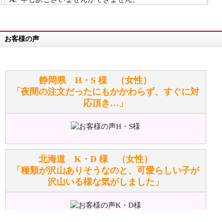
詳細は
こちら
お客様の声
万が一欲しい商品が見つからない場合は、探して取り
寄せてもらうことはできますか？
お任せください！それは当店が謡っています「おも
静岡県 H・S 様 （女性）
てなしの心」で対応させていただきます。
「夜間の注文だったにもかかわらず、すぐに対
応頂き…」
シュタイフのぬいぐるみは洗濯できますか？ ぬいぐ
るみのお手入れ方法を教えてください。
洗濯できるのとできないのがあります。
詳しくは
こちら
をご覧ください。
北海道 K・D 様 （女性）
「種類が沢山ありそうなのと、可愛らしい子が
沢山いる様な気がしました」
ぬいぐるみの耳に付いているボタンやタグに、何か意
味などがありますか？
シリアルNO付きやクラブ限定などいろいろと意味が