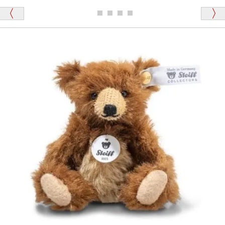
ディベアがいます。
栃木県 K・T 様 （男性）
「スクエーカー内蔵」と記載しておりますので、ぜひ
探してみてください。
「前に買ったことがあったお店でしたので」
シュタイフ社製品の実物を見ることはできますか？
当店はネット販売ですので実物をお見せすることが
千葉県 U・Y 様 （女性）
できません。
「ChatGPTを利用したところ「くまの小屋」さ
んを紹介され…」
海外からのお取り寄せと言うことですが、商品はきち
んと届きますか？
ご安心ください！商品は確実にお届けします。
埼玉県 S・W 様
「送られる際にメールなどで届けて頂きとても
安心感がありました」
商品は直接海外から届くのですか。受取の際、関税な
どはかかりますか？
商品は全て当店へ入荷させたのち欠品を行いお客様