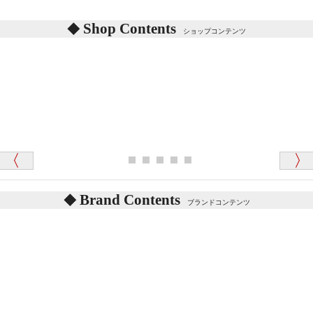
あります。
東京都 M・K 様 （女性）
Shop Contents
詳しくは
こちら
をご覧ください。
ショップコンテンツ
「対応はどちらも丁寧でした。値段と他の融通
がきいたのがくまの小屋様です」
テディベアを横にすると音が鳴ります、なぜでしょう
か？
シュタイフのテディベアには、鳴くタイプのテディ
ベアがいます。
愛媛県 K・T 様 （男性）
お腹の中にグロウラーという部品を内臓しています。
「商品説明が細やかで丁寧であったことです」
体をねかせたりおこしたりすると「グーグー」と鳴く
タイプを『グロウラー』といいます。
鳴くタイプのテディベアには、「グロウラー内蔵」と
Brand Contents
ブランドコンテンツ
記載しておりますので、ぜひ探してみてください。
東京都 M・K 様 （女性）
「その他のお店で探したところ「くまの小屋」
テディベアのお腹を押すと「キュッキュッ」と音が鳴
が一番信頼できそうだったので
ります、なぜでしょうか？
シュタイフのテディベアには、おなかを押すと「キ
ュッキュッ」と音が鳴る『スクエーカー』が入ったテ