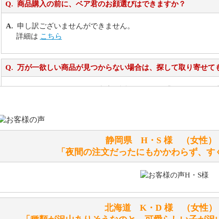
商品購入の前に、ベア君のお顔選びはできますか？
申し訳ございませんができません。
詳細は
こちら
万が一欲しい商品が見つからない場合は、探して取り寄せて
お任せください！それは当店が謡っています「おもてなしの
シュタイフのぬいぐるみは洗濯できますか？ ぬいぐるみの
静岡県 H・S 様 （女
洗濯できるのとできないのがあります。
「夜間の注文だったにもかかわらず、す
詳しくは
こちら
をご覧ください。
ぬいぐるみの耳に付いているボタンやタグに、何か意味など
シリアルNO付きやクラブ限定などいろいろと意味があります
北海道 K・D 様 （女
詳しくは
こちら
をご覧ください。