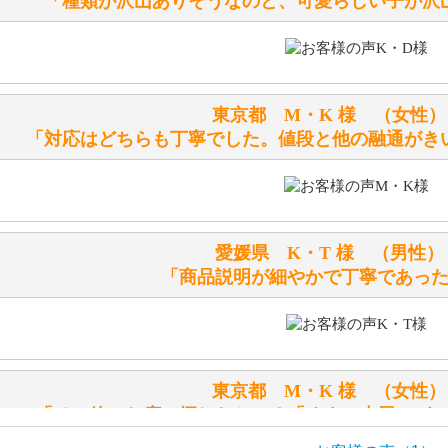
「種類が沢山ありそうなのと、可愛らしい子が沢
テディベアを横にすると音が鳴ります、なぜでしょうか？
シュタイフのテディベアには、鳴くタイプのテディベアがい
東京都 M・K 様 （女
お腹の中にグロウラーという部品を内臓しています。
「対応はどちらも丁寧でした。値段と他の融通がき
体をねかせたりおこしたりすると「グーグー」と鳴くタイプ
鳴くタイプのテディベアには、「グロウラー内蔵」と記載し
ださい。
愛媛県 K・T 様 （男
テディベアのお腹を押すと「キュッキュッ」と音が鳴ります
「商品説明が細やかで丁寧であっ
シュタイフのテディベアには、おなかを押すと「キュッキュ
入ったテディベアがいます。
「スクエーカー内蔵」と記載しておりますので、ぜひ探して
東京都 M・K 様 （女
シュタイフ社製品の実物を見ることはできますか？
「その他のお店で探したところ「くまの小屋」が