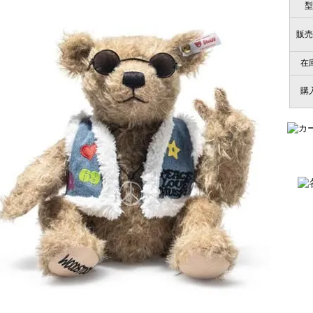
型
販売
在
購