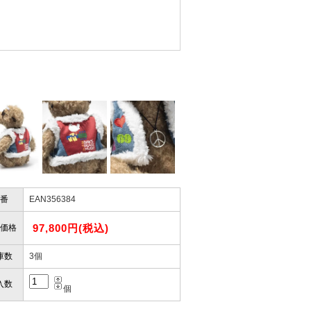
ん。
きますか？
性）
したので」
かりますか？
性）
けします。
ありません。
屋」さんを紹介され…」
番
EAN356384
97,800円(税込)
価格
お届けとなります。
。
庫数
3個
も安心感がありました」
ありますので、ご了承の程よろしく
入数
個