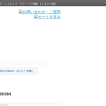
 Steiff｜ シュタイフ・テディベア通販 【くまの小屋】
mited Edition（白タグ 全般）
6384