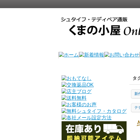
タ
新
テ