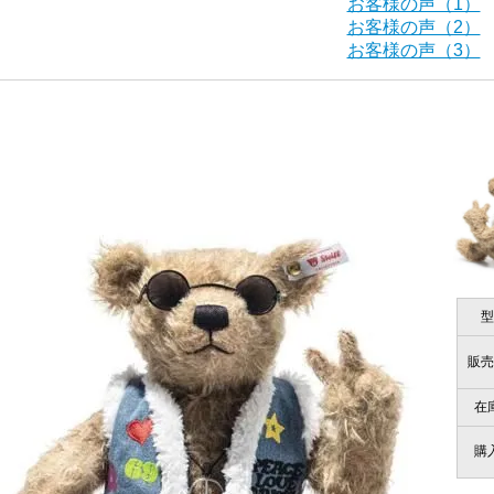
当店はネット販売ですので実物をお見せすることができませ
お客様の声（1）
お客様の声（2）
お客様の声（3）
海外からのお取り寄せと言うことですが、商品はきちんと届
栃木県 K・T 様 （男
「前に買ったことがあったお店で
ご安心ください！商品は確実にお届けします。
商品は直接海外から届くのですか。受取の際、関税などはか
千葉県 U・Y 様 （女
商品は全て当店へ入荷させたのち欠品を行いお客様宅へお届
関税はすべて当店にて処理しますのでお客様のご負担は一切
「ChatGPTを利用したところ「くまの小
型
商品が届くまでにはどのくらいの期間がかかりますか？
販売
国内で一度検品をしますので、決済確認後、２～４週間での
埼玉県 S・W 様
尚、オーダー注文の場合は４～８週間でのお届けとなります
在
「送られる際にメールなどで届けて頂きとて
（稀に、通関手続き等に時間がかかり、納期が遅れる場合が
購
お願い致します。）