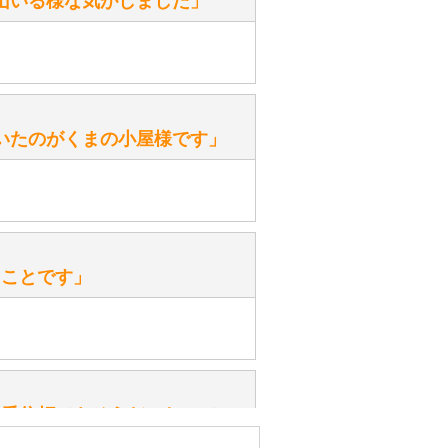
山いる様な気がしました」
ます。
性）
いたのがくまの小屋様です」
を『グロウラー』といいます。
ておりますので、ぜひ探してみてく
性）
、なぜでしょうか？
たことです」
ッ」と音が鳴る『スクエーカー』が
みてください。
性）
一番信頼できそうだったので