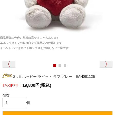
埼玉県 S・W 様
「送られる際にメールなどで届けて頂きとても
安心感がありました」
商品は直接海外から届くのですか。受取の際、関税な
どはかかりますか？
商品は全て当店へ入荷させたのち欠品を行いお客様
宅へお届けします。
商品画像の色合い形状は異なることもあります
関税はすべて当店にて処理しますのでお客様のご負担
大阪府 Y・W 様 （男性）
基本シュタイフの箱は白タグ作品のみ付属します
は一切ありません。
「取り扱っているNetショップで一番信用出来
イベント ベアはギフトボックスを付属しない仕様です
そうだった」
商品が届くまでにはどのくらいの期間がかかります
か？
Steiff ホッピー ラビット ラブ グレー EAN081125
国内で一度検品をしますので、決済確認後、２～４
兵庫県 A・K 様 （女性）
週間でのお届けとなります。
19,800円(税込)
5％OFF!!→
「ベアちゃんの紹介分が丁寧に書かれていたこ
尚、オーダー注文の場合は４～８週間でのお届けとな
と（いつの作品など）」
ります。
個数
（稀に、通関手続き等に時間がかかり、納期が遅れる
個
場合がありますので、ご了承の程よろしくお願い致し
ます。）