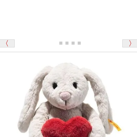
「その他のお店で探したところ「くまの小屋」
テディベアのお腹を押すと「キュッキュッ」と音が鳴
が一番信頼できそうだったので
ります、なぜでしょうか？
シュタイフのテディベアには、おなかを押すと「キ
ュッキュッ」と音が鳴る『スクエーカー』が入ったテ
ディベアがいます。
栃木県 K・T 様 （男性）
「スクエーカー内蔵」と記載しておりますので、ぜひ
探してみてください。
「前に買ったことがあったお店でしたので」
シュタイフ社製品の実物を見ることはできますか？
当店はネット販売ですので実物をお見せすることが
千葉県 U・Y 様 （女性）
できません。
「ChatGPTを利用したところ「くまの小屋」さ
んを紹介され…」
海外からのお取り寄せと言うことですが、商品はきち
んと届きますか？
ご安心ください！商品は確実にお届けします。