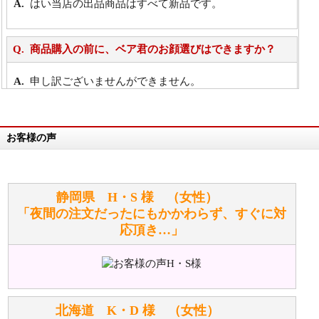
はい当店の出品商品はすべて新品です。
商品購入の前に、ベア君のお顔選びはできますか？
申し訳ございませんができません。
詳細は
こちら
お客様の声
万が一欲しい商品が見つからない場合は、探して取り
寄せてもらうことはできますか？
お任せください！それは当店が謡っています「おも
静岡県 H・S 様 （女性）
てなしの心」で対応させていただきます。
「夜間の注文だったにもかかわらず、すぐに対
応頂き…」
シュタイフのぬいぐるみは洗濯できますか？ ぬいぐ
るみのお手入れ方法を教えてください。
洗濯できるのとできないのがあります。
詳しくは
こちら
をご覧ください。
北海道 K・D 様 （女性）