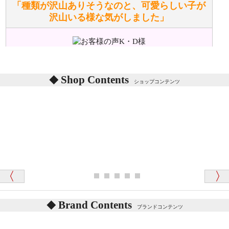
「種類が沢山ありそうなのと、可愛らしい子が
沢山いる様な気がしました」
ぬいぐるみの耳に付いているボタンやタグに、何か意
味などがありますか？
シリアルNO付きやクラブ限定などいろいろと意味が
あります。
東京都 M・K 様 （女性）
Shop Contents
詳しくは
こちら
をご覧ください。
ショップコンテンツ
「対応はどちらも丁寧でした。値段と他の融通
がきいたのがくまの小屋様です」
テディベアを横にすると音が鳴ります、なぜでしょう
か？
シュタイフのテディベアには、鳴くタイプのテディ
ベアがいます。
愛媛県 K・T 様 （男性）
お腹の中にグロウラーという部品を内臓しています。
「商品説明が細やかで丁寧であったことです」
体をねかせたりおこしたりすると「グーグー」と鳴く
タイプを『グロウラー』といいます。
鳴くタイプのテディベアには、「グロウラー内蔵」と
Brand Contents
ブランドコンテンツ
記載しておりますので、ぜひ探してみてください。
東京都 M・K 様 （女性）