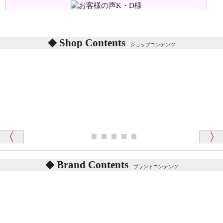
シリアルNO付きやクラブ限定などいろいろと意味が
あります。
東京都 M・K 様 （女性）
Shop Contents
詳しくは
こちら
をご覧ください。
ショップコンテンツ
「対応はどちらも丁寧でした。値段と他の融通
がきいたのがくまの小屋様です」
テディベアを横にすると音が鳴ります、なぜでしょう
か？
シュタイフのテディベアには、鳴くタイプのテディ
ベアがいます。
愛媛県 K・T 様 （男性）
お腹の中にグロウラーという部品を内臓しています。
「商品説明が細やかで丁寧であったことです」
体をねかせたりおこしたりすると「グーグー」と鳴く
タイプを『グロウラー』といいます。
鳴くタイプのテディベアには、「グロウラー内蔵」と
Brand Contents
ブランドコンテンツ
記載しておりますので、ぜひ探してみてください。
東京都 M・K 様 （女性）
「その他のお店で探したところ「くまの小屋」
テディベアのお腹を押すと「キュッキュッ」と音が鳴
が一番信頼できそうだったので
ります、なぜでしょうか？