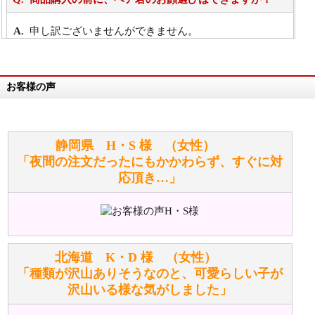
申し訳ございませんができません。
詳細は
こちら
お客様の声
万が一欲しい商品が見つからない場合は、探して取り
寄せてもらうことはできますか？
お任せください！それは当店が謡っています「おも
静岡県 H・S 様 （女性）
てなしの心」で対応させていただきます。
「夜間の注文だったにもかかわらず、すぐに対
応頂き…」
シュタイフのぬいぐるみは洗濯できますか？ ぬいぐ
るみのお手入れ方法を教えてください。
洗濯できるのとできないのがあります。
詳しくは
こちら
をご覧ください。
北海道 K・D 様 （女性）
「種類が沢山ありそうなのと、可愛らしい子が
沢山いる様な気がしました」
ぬいぐるみの耳に付いているボタンやタグに、何か意
味などがありますか？