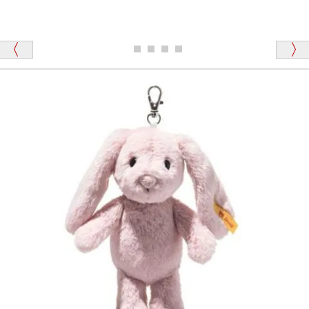
シュタイフのテディベアには、おなかを押すと「キ
ュッキュッ」と音が鳴る『スクエーカー』が入ったテ
ディベアがいます。
栃木県 K・T 様 （男性）
「スクエーカー内蔵」と記載しておりますので、ぜひ
探してみてください。
「前に買ったことがあったお店でしたので」
シュタイフ社製品の実物を見ることはできますか？
当店はネット販売ですので実物をお見せすることが
千葉県 U・Y 様 （女性）
できません。
「ChatGPTを利用したところ「くまの小屋」さ
んを紹介され…」
海外からのお取り寄せと言うことですが、商品はきち
んと届きますか？
ご安心ください！商品は確実にお届けします。
埼玉県 S・W 様
「送られる際にメールなどで届けて頂きとても
安心感がありました」
商品は直接海外から届くのですか。受取の際、関税な
どはかかりますか？