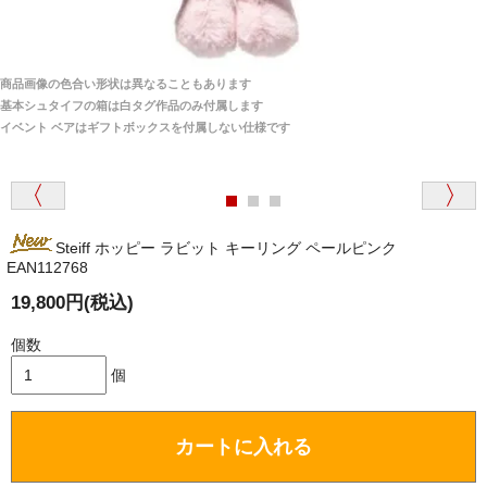
商品は全て当店へ入荷させたのち欠品を行いお客様
宅へお届けします。
商品画像の色合い形状は異なることもあります
関税はすべて当店にて処理しますのでお客様のご負担
大阪府 Y・W 様 （男性）
基本シュタイフの箱は白タグ作品のみ付属します
は一切ありません。
「取り扱っているNetショップで一番信用出来
イベント ベアはギフトボックスを付属しない仕様です
そうだった」
商品が届くまでにはどのくらいの期間がかかります
か？
Steiff ホッピー ラビット キーリング ペールピンク
国内で一度検品をしますので、決済確認後、２～４
EAN112768
兵庫県 A・K 様 （女性）
週間でのお届けとなります。
「ベアちゃんの紹介分が丁寧に書かれていたこ
尚、オーダー注文の場合は４～８週間でのお届けとな
19,800円(税込)
と（いつの作品など）」
ります。
（稀に、通関手続き等に時間がかかり、納期が遅れる
個数
場合がありますので、ご了承の程よろしくお願い致し
個
ます。）
埼玉県 K・I 様 （女性）
カートに入れる
注文のキャンセルは可能ですか？
「購入してから商品到着までメールを何度か頂