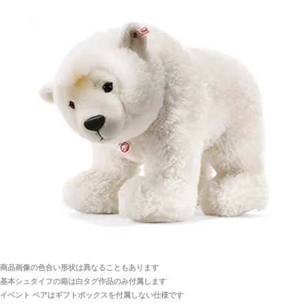
シュタイフ社製品の実物を見ることはできますか？
当店はネット販売ですので実物をお見せすることが
千葉県 U・Y 様 （女性）
できません。
「ChatGPTを利用したところ「くまの小屋」さ
んを紹介され…」
海外からのお取り寄せと言うことですが、商品はきち
んと届きますか？
ご安心ください！商品は確実にお届けします。
埼玉県 S・W 様
「送られる際にメールなどで届けて頂きとても
安心感がありました」
商品は直接海外から届くのですか。受取の際、関税な
どはかかりますか？
商品は全て当店へ入荷させたのち欠品を行いお客様
宅へお届けします。
商品画像の色合い形状は異なることもあります
関税はすべて当店にて処理しますのでお客様のご負担
大阪府 Y・W 様 （男性）
基本シュタイフの箱は白タグ作品のみ付属します
は一切ありません。
「取り扱っているNetショップで一番信用出来
イベント ベアはギフトボックスを付属しない仕様です
そうだった」