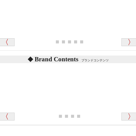
テディベアを横にすると音が鳴ります、なぜでしょう
か？
シュタイフのテディベアには、鳴くタイプのテディ
ベアがいます。
愛媛県 K・T 様 （男性）
お腹の中にグロウラーという部品を内臓しています。
「商品説明が細やかで丁寧であったことです」
体をねかせたりおこしたりすると「グーグー」と鳴く
タイプを『グロウラー』といいます。
鳴くタイプのテディベアには、「グロウラー内蔵」と
Brand Contents
ブランドコンテンツ
記載しておりますので、ぜひ探してみてください。
東京都 M・K 様 （女性）
「その他のお店で探したところ「くまの小屋」
テディベアのお腹を押すと「キュッキュッ」と音が鳴
が一番信頼できそうだったので
ります、なぜでしょうか？
シュタイフのテディベアには、おなかを押すと「キ
ュッキュッ」と音が鳴る『スクエーカー』が入ったテ
ディベアがいます。
栃木県 K・T 様 （男性）
「スクエーカー内蔵」と記載しておりますので、ぜひ
探してみてください。
「前に買ったことがあったお店でしたので」