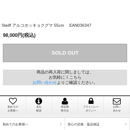
商品が届くまでにはどのくらいの期間がかかります
か？
Steiff アルコホッキョクグマ 55cm EAN036347
国内で一度検品をしますので、決済確認後、２～４
兵庫県 A・K 様 （女性）
週間でのお届けとなります。
98,000円(税込)
「ベアちゃんの紹介分が丁寧に書かれていたこ
尚、オーダー注文の場合は４～８週間でのお届けとな
と（いつの作品など）」
ります。
（稀に、通関手続き等に時間がかかり、納期が遅れる
SOLD OUT
場合がありますので、ご了承の程よろしくお願い致し
ます。）
商品の再入荷に関しましては、
お気軽に ⇩ こちら
埼玉県 K・I 様 （女性）
お問い合わせ
よりご確認ください。
注文のキャンセルは可能ですか？
「購入してから商品到着までメールを何度か頂
き、対応に誠実さを感じました」
お取り寄せ商品となっておりますため、仕入先へ発
注後のキャンセルは受け付けかねます。
初めての
支払
特定商
プライバシー
お問い
お客様へ
配送
取引法
ポリシー
合わせ
個人情報の漏洩は大丈夫でしょうか？
新潟県 A・K 様 （女性）
初めてのお客様へ
安心の交換・返品保証