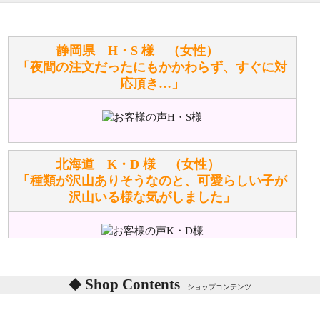
寄せてもらうことはできますか？
お任せください！それは当店が謡っています「おも
静岡県 H・S 様 （女性）
てなしの心」で対応させていただきます。
「夜間の注文だったにもかかわらず、すぐに対
応頂き…」
シュタイフのぬいぐるみは洗濯できますか？ ぬいぐ
るみのお手入れ方法を教えてください。
洗濯できるのとできないのがあります。
詳しくは
こちら
をご覧ください。
北海道 K・D 様 （女性）
「種類が沢山ありそうなのと、可愛らしい子が
沢山いる様な気がしました」
ぬいぐるみの耳に付いているボタンやタグに、何か意
味などがありますか？
シリアルNO付きやクラブ限定などいろいろと意味が
あります。
東京都 M・K 様 （女性）
Shop Contents
詳しくは
こちら
をご覧ください。
ショップコンテンツ
「対応はどちらも丁寧でした。値段と他の融通
がきいたのがくまの小屋様です」