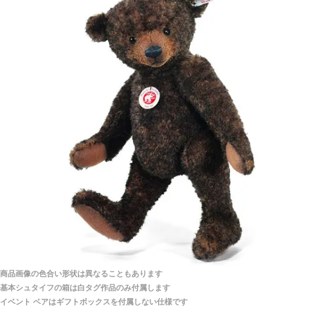
シュタイフ社製品の実物を見ることはできますか？
当店はネット販売ですので実物をお見せすることが
千葉県 U・Y 様 （女性）
できません。
「ChatGPTを利用したところ「くまの小屋」さ
んを紹介され…」
海外からのお取り寄せと言うことですが、商品はきち
んと届きますか？
ご安心ください！商品は確実にお届けします。
埼玉県 S・W 様
「送られる際にメールなどで届けて頂きとても
安心感がありました」
商品は直接海外から届くのですか。受取の際、関税な
どはかかりますか？
商品は全て当店へ入荷させたのち欠品を行いお客様
宅へお届けします。
商品画像の色合い形状は異なることもあります
関税はすべて当店にて処理しますのでお客様のご負担
大阪府 Y・W 様 （男性）
基本シュタイフの箱は白タグ作品のみ付属します
は一切ありません。
「取り扱っているNetショップで一番信用出来
イベント ベアはギフトボックスを付属しない仕様です
そうだった」