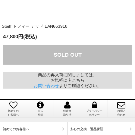
商品が届くまでにはどのくらいの期間がかかります
か？
Steiff トフィー テッド EAN663918
国内で一度検品をしますので、決済確認後、２～４
兵庫県 A・K 様 （女性）
週間でのお届けとなります。
47,800円(税込)
「ベアちゃんの紹介分が丁寧に書かれていたこ
尚、オーダー注文の場合は４～８週間でのお届けとな
と（いつの作品など）」
ります。
（稀に、通関手続き等に時間がかかり、納期が遅れる
SOLD OUT
場合がありますので、ご了承の程よろしくお願い致し
ます。）
商品の再入荷に関しましては、
お気軽に ⇩ こちら
埼玉県 K・I 様 （女性）
お問い合わせ
よりご確認ください。
注文のキャンセルは可能ですか？
「購入してから商品到着までメールを何度か頂
き、対応に誠実さを感じました」
お取り寄せ商品となっておりますため、仕入先へ発
注後のキャンセルは受け付けかねます。
初めての
支払
特定商
プライバシー
お問い
お客様へ
配送
取引法
ポリシー
合わせ
個人情報の漏洩は大丈夫でしょうか？
新潟県 A・K 様 （女性）
初めてのお客様へ
安心の交換・返品保証