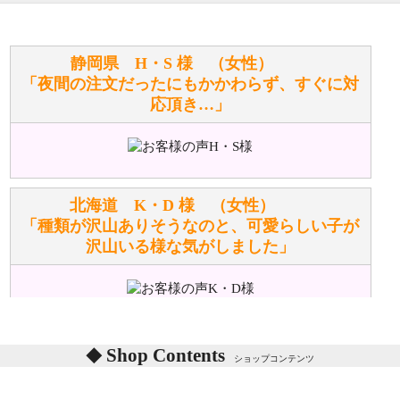
寄せてもらうことはできますか？
お任せください！それは当店が謡っています「おも
静岡県 H・S 様 （女性）
てなしの心」で対応させていただきます。
「夜間の注文だったにもかかわらず、すぐに対
応頂き…」
シュタイフのぬいぐるみは洗濯できますか？ ぬいぐ
るみのお手入れ方法を教えてください。
洗濯できるのとできないのがあります。
詳しくは
こちら
をご覧ください。
北海道 K・D 様 （女性）
「種類が沢山ありそうなのと、可愛らしい子が
沢山いる様な気がしました」
ぬいぐるみの耳に付いているボタンやタグに、何か意
味などがありますか？
シリアルNO付きやクラブ限定などいろいろと意味が
あります。
東京都 M・K 様 （女性）
Shop Contents
詳しくは
こちら
をご覧ください。
ショップコンテンツ
「対応はどちらも丁寧でした。値段と他の融通
がきいたのがくまの小屋様です」