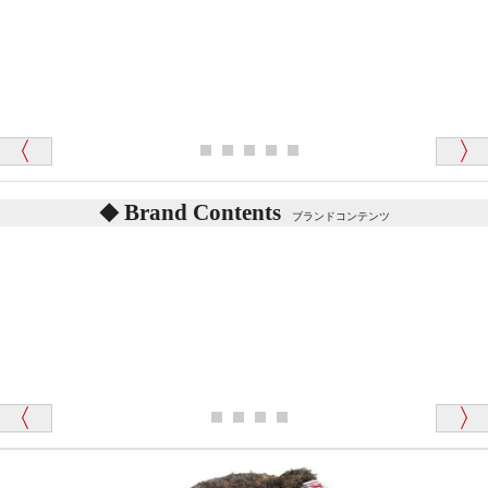
テディベアを横にすると音が鳴ります、なぜでしょう
か？
シュタイフのテディベアには、鳴くタイプのテディ
ベアがいます。
愛媛県 K・T 様 （男性）
お腹の中にグロウラーという部品を内臓しています。
「商品説明が細やかで丁寧であったことです」
体をねかせたりおこしたりすると「グーグー」と鳴く
タイプを『グロウラー』といいます。
鳴くタイプのテディベアには、「グロウラー内蔵」と
Brand Contents
ブランドコンテンツ
記載しておりますので、ぜひ探してみてください。
東京都 M・K 様 （女性）
「その他のお店で探したところ「くまの小屋」
テディベアのお腹を押すと「キュッキュッ」と音が鳴
が一番信頼できそうだったので
ります、なぜでしょうか？
シュタイフのテディベアには、おなかを押すと「キ
ュッキュッ」と音が鳴る『スクエーカー』が入ったテ
ディベアがいます。
栃木県 K・T 様 （男性）
「スクエーカー内蔵」と記載しておりますので、ぜひ
探してみてください。
「前に買ったことがあったお店でしたので」