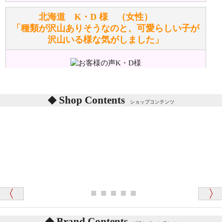
洗濯できるのとできないのがあります。
詳しくは
こちら
をご覧ください。
北海道 K・D 様 （女性）
「種類が沢山ありそうなのと、可愛らしい子が
沢山いる様な気がしました」
ぬいぐるみの耳に付いているボタンやタグに、何か意
味などがありますか？
シリアルNO付きやクラブ限定などいろいろと意味が
あります。
東京都 M・K 様 （女性）
Shop Contents
詳しくは
こちら
をご覧ください。
ショップコンテンツ
「対応はどちらも丁寧でした。値段と他の融通
がきいたのがくまの小屋様です」
テディベアを横にすると音が鳴ります、なぜでしょう
か？
シュタイフのテディベアには、鳴くタイプのテディ
ベアがいます。
愛媛県 K・T 様 （男性）
お腹の中にグロウラーという部品を内臓しています。
「商品説明が細やかで丁寧であったことです」
体をねかせたりおこしたりすると「グーグー」と鳴く
タイプを『グロウラー』といいます。
鳴くタイプのテディベアには、「グロウラー内蔵」と
Brand Contents