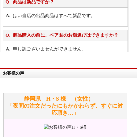
商品は新品ですか？
はい当店の出品商品はすべて新品です。
商品購入の前に、ベア君のお顔選びはできますか？
申し訳ございませんができません。
詳細は
こちら
お客様の声
万が一欲しい商品が見つからない場合は、探して取り
寄せてもらうことはできますか？
お任せください！それは当店が謡っています「おも
静岡県 H・S 様 （女性）
てなしの心」で対応させていただきます。
「夜間の注文だったにもかかわらず、すぐに対
応頂き…」
シュタイフのぬいぐるみは洗濯できますか？ ぬいぐ
るみのお手入れ方法を教えてください。