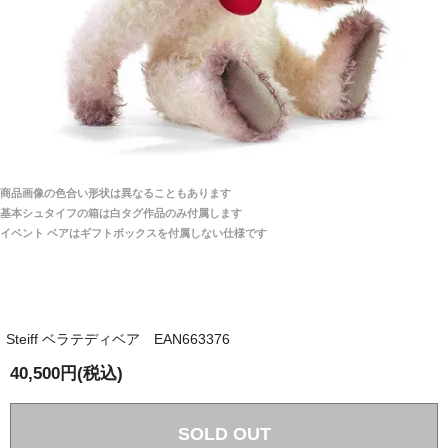
ご安心ください！商品は確実にお届けします。
埼玉県 S・W 様
「送られる際にメールなどで届けて頂きとても
安心感がありました」
商品は直接海外から届くのですか。受取の際、関税な
どはかかりますか？
商品は全て当店へ入荷させたのち欠品を行いお客様
宅へお届けします。
商品画像の色合い形状は異なることもあります
関税はすべて当店にて処理しますのでお客様のご負担
大阪府 Y・W 様 （男性）
基本シュタイフの箱は白タグ作品のみ付属します
は一切ありません。
「取り扱っているNetショップで一番信用出来
イベント ベアはギフトボックスを付属しない仕様です
そうだった」
商品が届くまでにはどのくらいの期間がかかります
か？
Steiff ベラテディベア EAN663376
国内で一度検品をしますので、決済確認後、２～４
兵庫県 A・K 様 （女性）
週間でのお届けとなります。
40,500円(税込)
「ベアちゃんの紹介分が丁寧に書かれていたこ
尚、オーダー注文の場合は４～８週間でのお届けとな
と（いつの作品など）」
ります。
（稀に、通関手続き等に時間がかかり、納期が遅れる
SOLD OUT