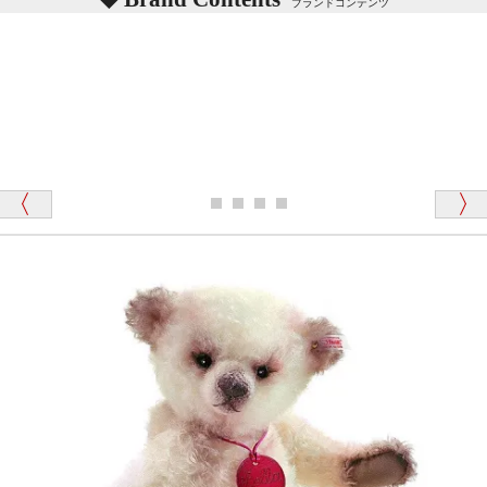
ブランドコンテンツ
記載しておりますので、ぜひ探してみてください。
東京都 M・K 様 （女性）
「その他のお店で探したところ「くまの小屋」
テディベアのお腹を押すと「キュッキュッ」と音が鳴
が一番信頼できそうだったので
ります、なぜでしょうか？
シュタイフのテディベアには、おなかを押すと「キ
ュッキュッ」と音が鳴る『スクエーカー』が入ったテ
ディベアがいます。
栃木県 K・T 様 （男性）
「スクエーカー内蔵」と記載しておりますので、ぜひ
探してみてください。
「前に買ったことがあったお店でしたので」
シュタイフ社製品の実物を見ることはできますか？
当店はネット販売ですので実物をお見せすることが
千葉県 U・Y 様 （女性）
できません。
「ChatGPTを利用したところ「くまの小屋」さ
んを紹介され…」
海外からのお取り寄せと言うことですが、商品はきち
んと届きますか？