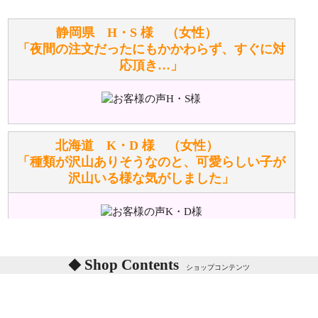
お任せください！それは当店が謡っています「おも
静岡県 H・S 様 （女性）
てなしの心」で対応させていただきます。
「夜間の注文だったにもかかわらず、すぐに対
応頂き…」
シュタイフのぬいぐるみは洗濯できますか？ ぬいぐ
るみのお手入れ方法を教えてください。
洗濯できるのとできないのがあります。
詳しくは
こちら
をご覧ください。
北海道 K・D 様 （女性）
「種類が沢山ありそうなのと、可愛らしい子が
沢山いる様な気がしました」
ぬいぐるみの耳に付いているボタンやタグに、何か意
味などがありますか？
シリアルNO付きやクラブ限定などいろいろと意味が
あります。
東京都 M・K 様 （女性）
Shop Contents
詳しくは
こちら
をご覧ください。
ショップコンテンツ
「対応はどちらも丁寧でした。値段と他の融通
がきいたのがくまの小屋様です」
テディベアを横にすると音が鳴ります、なぜでしょう