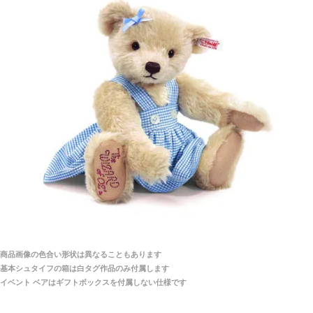
シュタイフ社製品の実物を見ることはできますか？
当店はネット販売ですので実物をお見せすることが
千葉県 U・Y 様 （女性）
できません。
「ChatGPTを利用したところ「くまの小屋」さ
んを紹介され…」
海外からのお取り寄せと言うことですが、商品はきち
んと届きますか？
ご安心ください！商品は確実にお届けします。
埼玉県 S・W 様
「送られる際にメールなどで届けて頂きとても
安心感がありました」
商品は直接海外から届くのですか。受取の際、関税な
どはかかりますか？
商品は全て当店へ入荷させたのち欠品を行いお客様
宅へお届けします。
商品画像の色合い形状は異なることもあります
関税はすべて当店にて処理しますのでお客様のご負担
大阪府 Y・W 様 （男性）
基本シュタイフの箱は白タグ作品のみ付属します
は一切ありません。
「取り扱っているNetショップで一番信用出来
イベント ベアはギフトボックスを付属しない仕様です
そうだった」