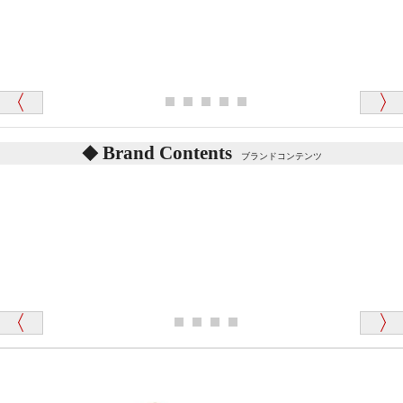
か？
シュタイフのテディベアには、鳴くタイプのテディ
ベアがいます。
愛媛県 K・T 様 （男性）
お腹の中にグロウラーという部品を内臓しています。
「商品説明が細やかで丁寧であったことです」
体をねかせたりおこしたりすると「グーグー」と鳴く
タイプを『グロウラー』といいます。
鳴くタイプのテディベアには、「グロウラー内蔵」と
Brand Contents
ブランドコンテンツ
記載しておりますので、ぜひ探してみてください。
東京都 M・K 様 （女性）
「その他のお店で探したところ「くまの小屋」
テディベアのお腹を押すと「キュッキュッ」と音が鳴
が一番信頼できそうだったので
ります、なぜでしょうか？
シュタイフのテディベアには、おなかを押すと「キ
ュッキュッ」と音が鳴る『スクエーカー』が入ったテ
ディベアがいます。
栃木県 K・T 様 （男性）
「スクエーカー内蔵」と記載しておりますので、ぜひ
探してみてください。
「前に買ったことがあったお店でしたので」