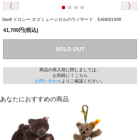
商品が届くまでにはどのくらいの期間がかかります
か？
Steiff ドロシー オズミュージカルのウィザード EAN681998
国内で一度検品をしますので、決済確認後、２～４
兵庫県 A・K 様 （女性）
週間でのお届けとなります。
41,700円(税込)
「ベアちゃんの紹介分が丁寧に書かれていたこ
尚、オーダー注文の場合は４～８週間でのお届けとな
と（いつの作品など）」
ります。
（稀に、通関手続き等に時間がかかり、納期が遅れる
SOLD OUT
場合がありますので、ご了承の程よろしくお願い致し
ます。）
商品の再入荷に関しましては、
お気軽に ⇩ こちら
埼玉県 K・I 様 （女性）
お問い合わせ
よりご確認ください。
注文のキャンセルは可能ですか？
「購入してから商品到着までメールを何度か頂
き、対応に誠実さを感じました」
お取り寄せ商品となっておりますため、仕入先へ発
あなたにおすすめの商品
注後のキャンセルは受け付けかねます。
個人情報の漏洩は大丈夫でしょうか？
新潟県 A・K 様 （女性）
「在庫がほとんど無い中で、数少ない「在庫あ
お客様の個人上を送信するにあたり、当店では日本