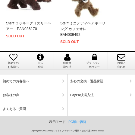
り」だったこと」
ベリサイン株式会社のSSLサーバー証明書を使用して
おります。お買い物・お問い合わせで送信される全て
のデータはSSL暗号化通信により保護されますので、
ご安心してお買い物をお楽しみください。
Steiff ロッキーグリズリーベ
Steiff ミニテディベアキーリ
アー EAN036170
ング カフェオレ
徳島県 M・E 様 （女性）
EAN039492
SOLD OUT
商品画像と同じ商品が届くのですか？
「わざわざ海外から取り寄せてもらえるなんて
SOLD OUT
すごく心がこもった お店だなぁと感動しまし
商品画像は撮影用で撮られたものですので違う商品
た」
が届きます。
初めての
支払
特定商
プライバシー
お問い
お客様へ
配送
取引法
ポリシー
合わせ
初めてのお客様へ
安心の交換・返品保証
兵庫県 M・F 様 （女性）
お客様の声
PayPal決済方法
「「お客様の声」を拝読し安心してお取引きで
きると感じました」
よくあるご質問
表示モード :
PC版に切替
Copyright© 2011-2026| シュタイフ テディベア通販 くまの小屋 Online Shope