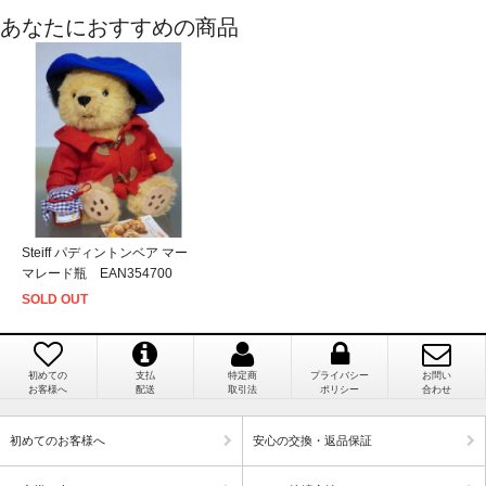
あなたにおすすめの商品
個人情報の漏洩は大丈夫でしょうか？
新潟県 A・K 様 （女性）
「在庫がほとんど無い中で、数少ない「在庫あ
お客様の個人上を送信するにあたり、当店では日本
り」だったこと」
ベリサイン株式会社のSSLサーバー証明書を使用して
おります。お買い物・お問い合わせで送信される全て
のデータはSSL暗号化通信により保護されますので、
ご安心してお買い物をお楽しみください。
徳島県 M・E 様 （女性）
Steiff パディントンベア マー
マレード瓶 EAN354700
商品画像と同じ商品が届くのですか？
「わざわざ海外から取り寄せてもらえるなんて
SOLD OUT
すごく心がこもった お店だなぁと感動しまし
商品画像は撮影用で撮られたものですので違う商品
た」
が届きます。
初めての
支払
特定商
プライバシー
お問い
お客様へ
配送
取引法
ポリシー
合わせ
初めてのお客様へ
安心の交換・返品保証
兵庫県 M・F 様 （女性）
「「お客様の声」を拝読し安心してお取引きで