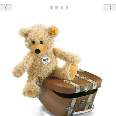
ディベアがいます。
栃木県 K・T 様 （男性）
「スクエーカー内蔵」と記載しておりますので、ぜひ
探してみてください。
「前に買ったことがあったお店でしたので」
シュタイフ社製品の実物を見ることはできますか？
当店はネット販売ですので実物をお見せすることが
千葉県 U・Y 様 （女性）
できません。
「ChatGPTを利用したところ「くまの小屋」さ
んを紹介され…」
海外からのお取り寄せと言うことですが、商品はきち
んと届きますか？
ご安心ください！商品は確実にお届けします。
埼玉県 S・W 様
「送られる際にメールなどで届けて頂きとても
安心感がありました」
商品は直接海外から届くのですか。受取の際、関税な
どはかかりますか？
商品は全て当店へ入荷させたのち欠品を行いお客様