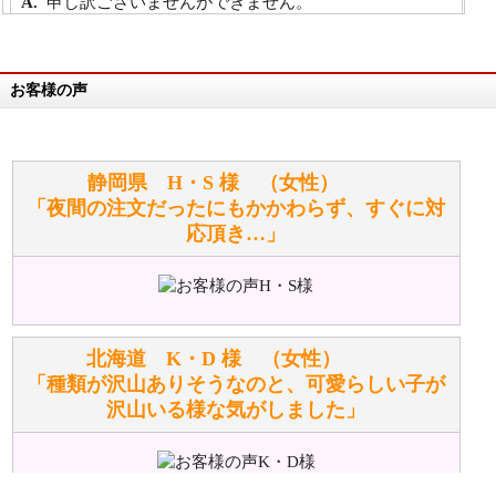
申し訳ございませんができません。
詳細は
こちら
お客様の声
万が一欲しい商品が見つからない場合は、探して取り
寄せてもらうことはできますか？
お任せください！それは当店が謡っています「おも
静岡県 H・S 様 （女性）
てなしの心」で対応させていただきます。
「夜間の注文だったにもかかわらず、すぐに対
応頂き…」
シュタイフのぬいぐるみは洗濯できますか？ ぬいぐ
るみのお手入れ方法を教えてください。
洗濯できるのとできないのがあります。
詳しくは
こちら
をご覧ください。
北海道 K・D 様 （女性）
「種類が沢山ありそうなのと、可愛らしい子が
沢山いる様な気がしました」
ぬいぐるみの耳に付いているボタンやタグに、何か意
味などがありますか？