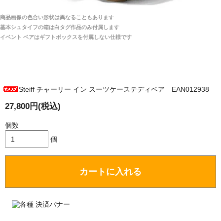
宅へお届けします。
商品画像の色合い形状は異なることもあります
関税はすべて当店にて処理しますのでお客様のご負担
大阪府 Y・W 様 （男性）
基本シュタイフの箱は白タグ作品のみ付属します
は一切ありません。
「取り扱っているNetショップで一番信用出来
イベント ベアはギフトボックスを付属しない仕様です
そうだった」
商品が届くまでにはどのくらいの期間がかかります
か？
Steiff チャーリー イン スーツケーステディベア EAN012938
国内で一度検品をしますので、決済確認後、２～４
兵庫県 A・K 様 （女性）
週間でのお届けとなります。
27,800円(税込)
「ベアちゃんの紹介分が丁寧に書かれていたこ
尚、オーダー注文の場合は４～８週間でのお届けとな
と（いつの作品など）」
ります。
個数
（稀に、通関手続き等に時間がかかり、納期が遅れる
個
場合がありますので、ご了承の程よろしくお願い致し
ます。）
カートに入れる
埼玉県 K・I 様 （女性）
注文のキャンセルは可能ですか？
「購入してから商品到着までメールを何度か頂
き、対応に誠実さを感じました」
お取り寄せ商品となっておりますため、仕入先へ発
注後のキャンセルは受け付けかねます。