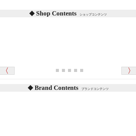
シリアルNO付きやクラブ限定などいろいろと意味が
あります。
東京都 M・K 様 （女性）
Shop Contents
詳しくは
こちら
をご覧ください。
ショップコンテンツ
「対応はどちらも丁寧でした。値段と他の融通
がきいたのがくまの小屋様です」
テディベアを横にすると音が鳴ります、なぜでしょう
か？
シュタイフのテディベアには、鳴くタイプのテディ
ベアがいます。
愛媛県 K・T 様 （男性）
お腹の中にグロウラーという部品を内臓しています。
「商品説明が細やかで丁寧であったことです」
体をねかせたりおこしたりすると「グーグー」と鳴く
タイプを『グロウラー』といいます。
鳴くタイプのテディベアには、「グロウラー内蔵」と
Brand Contents
ブランドコンテンツ
記載しておりますので、ぜひ探してみてください。
東京都 M・K 様 （女性）
「その他のお店で探したところ「くまの小屋」
テディベアのお腹を押すと「キュッキュッ」と音が鳴
が一番信頼できそうだったので
ります、なぜでしょうか？
シュタイフのテディベアには、おなかを押すと「キ
ュッキュッ」と音が鳴る『スクエーカー』が入ったテ