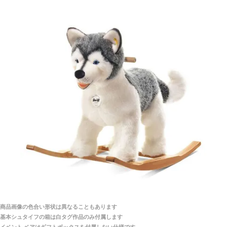
シュタイフ社製品の実物を見ることはできますか？
当店はネット販売ですので実物をお見せすることが
千葉県 U・Y 様 （女性）
できません。
「ChatGPTを利用したところ「くまの小屋」さ
んを紹介され…」
海外からのお取り寄せと言うことですが、商品はきち
んと届きますか？
ご安心ください！商品は確実にお届けします。
埼玉県 S・W 様
「送られる際にメールなどで届けて頂きとても
安心感がありました」
商品は直接海外から届くのですか。受取の際、関税な
どはかかりますか？
商品は全て当店へ入荷させたのち欠品を行いお客様
宅へお届けします。
商品画像の色合い形状は異なることもあります
関税はすべて当店にて処理しますのでお客様のご負担
大阪府 Y・W 様 （男性）
基本シュタイフの箱は白タグ作品のみ付属します
は一切ありません。
「取り扱っているNetショップで一番信用出来