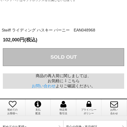
イベント ベアはギフトボックスを付属しない仕様です
そうだった」
商品が届くまでにはどのくらいの期間がかかります
か？
Steiff ライディング ハスキー バーニー EAN048968
国内で一度検品をしますので、決済確認後、２～４
兵庫県 A・K 様 （女性）
週間でのお届けとなります。
102,000円(税込)
「ベアちゃんの紹介分が丁寧に書かれていたこ
尚、オーダー注文の場合は４～８週間でのお届けとな
と（いつの作品など）」
ります。
（稀に、通関手続き等に時間がかかり、納期が遅れる
SOLD OUT
場合がありますので、ご了承の程よろしくお願い致し
ます。）
商品の再入荷に関しましては、
お気軽に ⇩ こちら
埼玉県 K・I 様 （女性）
お問い合わせ
よりご確認ください。
注文のキャンセルは可能ですか？
「購入してから商品到着までメールを何度か頂
き、対応に誠実さを感じました」
お取り寄せ商品となっておりますため、仕入先へ発
注後のキャンセルは受け付けかねます。
初めての
支払
特定商
プライバシー
お問い
お客様へ
配送
取引法
ポリシー
合わせ
個人情報の漏洩は大丈夫でしょうか？
初めてのお客様へ
安心の交換・返品保証