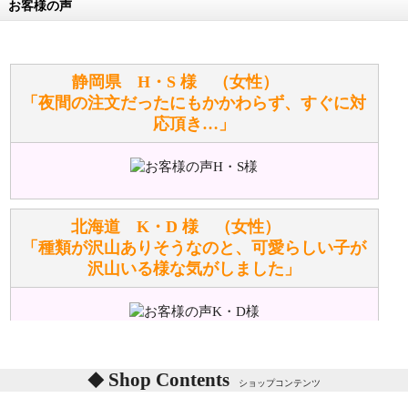
お客様の声
万が一欲しい商品が見つからない場合は、探して取り
寄せてもらうことはできますか？
お任せください！それは当店が謡っています「おも
静岡県 H・S 様 （女性）
てなしの心」で対応させていただきます。
「夜間の注文だったにもかかわらず、すぐに対
応頂き…」
シュタイフのぬいぐるみは洗濯できますか？ ぬいぐ
るみのお手入れ方法を教えてください。
洗濯できるのとできないのがあります。
詳しくは
こちら
をご覧ください。
北海道 K・D 様 （女性）
「種類が沢山ありそうなのと、可愛らしい子が
沢山いる様な気がしました」
ぬいぐるみの耳に付いているボタンやタグに、何か意
味などがありますか？
シリアルNO付きやクラブ限定などいろいろと意味が
あります。
東京都 M・K 様 （女性）
Shop Contents
詳しくは
こちら
をご覧ください。
ショップコンテンツ
「対応はどちらも丁寧でした。値段と他の融通