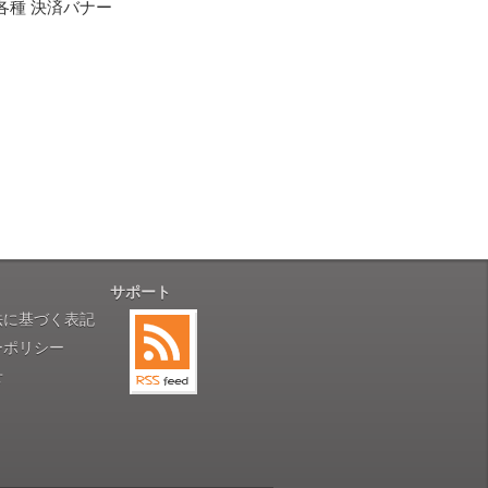
性）
用出来そうだった」
ャンセルは受け付けかねます。
株式会社のSSLサーバー証明書を
性）
のデータはSSL暗号化通信により
と（いつの作品など）」
。
サポート
性）
法に基づく表記
す。
対応に誠実さを感じました」
ーポリシー
せ
性）