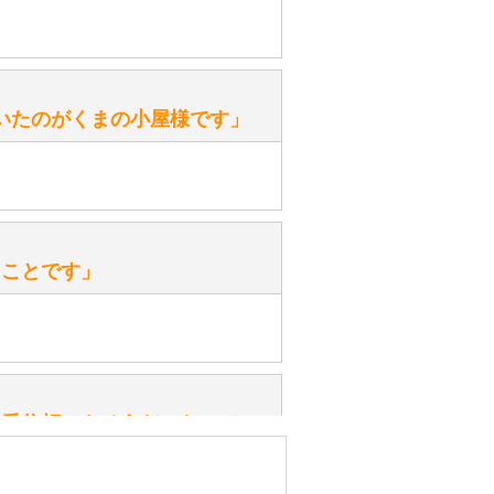
ます。
性）
いたのがくまの小屋様です」
を『グロウラー』といいます。
ておりますので、ぜひ探してみてく
性）
、なぜでしょうか？
たことです」
ッ」と音が鳴る『スクエーカー』が
みてください。
性）
一番信頼できそうだったので
ん。