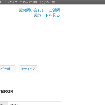
Steiff｜ シュタイフ・テディベア通販 【くまの小屋】
黄タグ 全般）
テディベア
BRGR