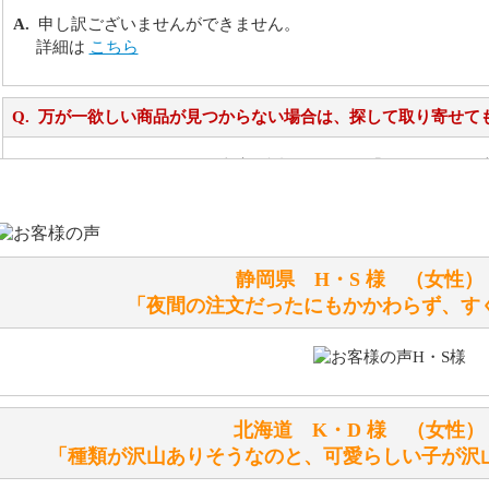
申し訳ございませんができません。
詳細は
こちら
万が一欲しい商品が見つからない場合は、探して取り寄せて
お任せください！それは当店が謡っています「おもてなしの
シュタイフのぬいぐるみは洗濯できますか？ ぬいぐるみの
静岡県 H・S 様 （女
洗濯できるのとできないのがあります。
「夜間の注文だったにもかかわらず、す
詳しくは
こちら
をご覧ください。
ぬいぐるみの耳に付いているボタンやタグに、何か意味など
シリアルNO付きやクラブ限定などいろいろと意味があります
北海道 K・D 様 （女
詳しくは
こちら
をご覧ください。
「種類が沢山ありそうなのと、可愛らしい子が沢