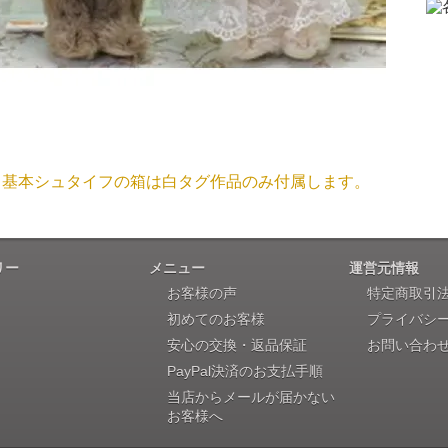
大阪府 Y・W 様 （男
「取り扱っているNetショップで一番信
お取り寄せ商品となっておりますため、仕入先へ発注後のキ
個人情報の漏洩は大丈夫でしょうか？
お客様の個人上を送信するにあたり、当店では日本ベリサイン
兵庫県 A・K 様 （女
使用しております。お買い物・お問い合わせで送信される全て
「ベアちゃんの紹介分が丁寧に書かれていたこ
基本シュタイフの箱は白タグ作品のみ付属します。
保護されますので、ご安心してお買い物をお楽しみください
商品画像と同じ商品が届くのですか？
リー
メニュー
運営元情報
埼玉県 K・I 様 （女
お客様の声
特定商取引
商品画像は撮影用で撮られたものですので違う商品が届きま
「購入してから商品到着までメールを何度か頂き、
初めてのお客様
プライバシ
安心の交換・返品保証
お問い合わ
PayPal決済のお支払手順
当店からメールが届かない
お客様へ
新潟県 A・K 様 （女