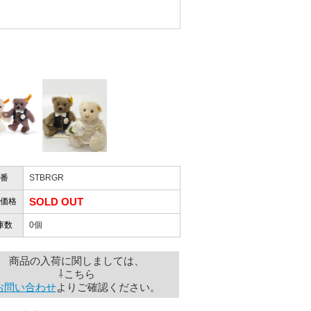
きますか？
性）
したので」
かりますか？
性）
けします。
ありません。
屋」さんを紹介され…」
番
STBRGR
SOLD OUT
価格
お届けとなります。
庫数
0個
。
も安心感がありました」
ありますので、ご了承の程よろしく
商品の入荷に関しましては、
⇩こちら
お問い合わせ
よりご確認ください。