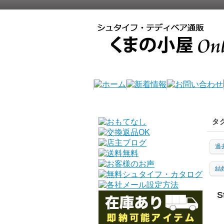
タ
過
結