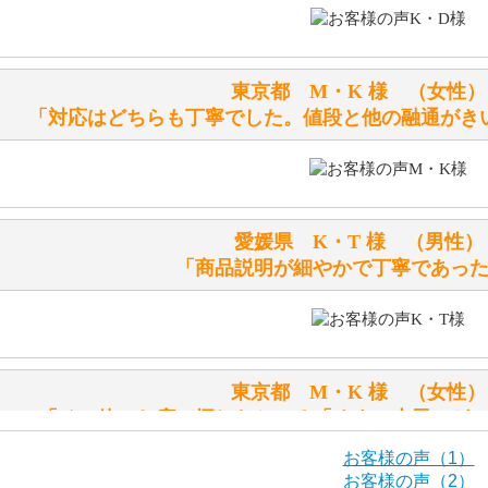
テディベアを横にすると音が鳴ります、なぜでしょうか？
シュタイフのテディベアには、鳴くタイプのテディベアがい
東京都 M・K 様 （女
お腹の中にグロウラーという部品を内臓しています。
「対応はどちらも丁寧でした。値段と他の融通がき
体をねかせたりおこしたりすると「グーグー」と鳴くタイプ
鳴くタイプのテディベアには、「グロウラー内蔵」と記載し
ださい。
愛媛県 K・T 様 （男
テディベアのお腹を押すと「キュッキュッ」と音が鳴ります
「商品説明が細やかで丁寧であっ
シュタイフのテディベアには、おなかを押すと「キュッキュ
入ったテディベアがいます。
「スクエーカー内蔵」と記載しておりますので、ぜひ探して
東京都 M・K 様 （女
シュタイフ社製品の実物を見ることはできますか？
「その他のお店で探したところ「くまの小屋」が
当店はネット販売ですので実物をお見せすることができませ
お客様の声（1）
お客様の声（2）