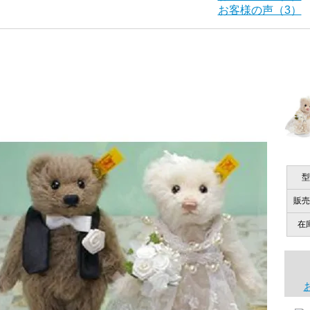
お客様の声（3）
海外からのお取り寄せと言うことですが、商品はきちんと届
栃木県 K・T 様 （男
「前に買ったことがあったお店で
ご安心ください！商品は確実にお届けします。
商品は直接海外から届くのですか。受取の際、関税などはか
千葉県 U・Y 様 （女
商品は全て当店へ入荷させたのち欠品を行いお客様宅へお届
関税はすべて当店にて処理しますのでお客様のご負担は一切
「ChatGPTを利用したところ「くまの小
型
商品が届くまでにはどのくらいの期間がかかりますか？
販売
国内で一度検品をしますので、決済確認後、２～４週間での
埼玉県 S・W 様
在
尚、オーダー注文の場合は４～８週間でのお届けとなります
「送られる際にメールなどで届けて頂きとて
（稀に、通関手続き等に時間がかかり、納期が遅れる場合が
お願い致します。）
注文のキャンセルは可能ですか？