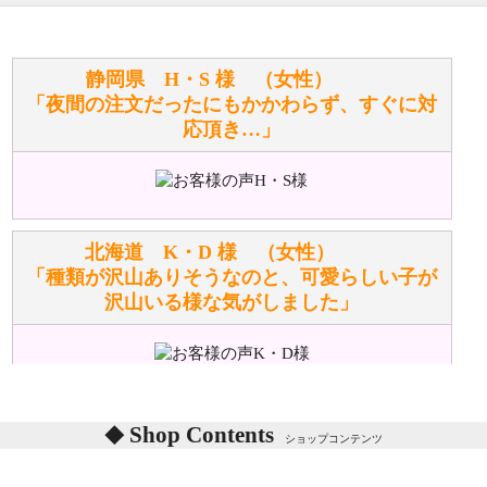
寄せてもらうことはできますか？
お任せください！それは当店が謡っています「おも
静岡県 H・S 様 （女性）
てなしの心」で対応させていただきます。
「夜間の注文だったにもかかわらず、すぐに対
応頂き…」
シュタイフのぬいぐるみは洗濯できますか？ ぬいぐ
るみのお手入れ方法を教えてください。
洗濯できるのとできないのがあります。
詳しくは
こちら
をご覧ください。
北海道 K・D 様 （女性）
「種類が沢山ありそうなのと、可愛らしい子が
沢山いる様な気がしました」
ぬいぐるみの耳に付いているボタンやタグに、何か意
味などがありますか？
シリアルNO付きやクラブ限定などいろいろと意味が
あります。
東京都 M・K 様 （女性）
Shop Contents
詳しくは
こちら
をご覧ください。
ショップコンテンツ
「対応はどちらも丁寧でした。値段と他の融通
がきいたのがくまの小屋様です」