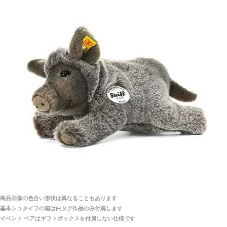
シュタイフ社製品の実物を見ることはできますか？
当店はネット販売ですので実物をお見せすることが
千葉県 U・Y 様 （女性）
できません。
「ChatGPTを利用したところ「くまの小屋」さ
んを紹介され…」
海外からのお取り寄せと言うことですが、商品はきち
んと届きますか？
ご安心ください！商品は確実にお届けします。
埼玉県 S・W 様
「送られる際にメールなどで届けて頂きとても
安心感がありました」
商品は直接海外から届くのですか。受取の際、関税な
どはかかりますか？
商品は全て当店へ入荷させたのち欠品を行いお客様
宅へお届けします。
商品画像の色合い形状は異なることもあります
関税はすべて当店にて処理しますのでお客様のご負担
大阪府 Y・W 様 （男性）
基本シュタイフの箱は白タグ作品のみ付属します
は一切ありません。
「取り扱っているNetショップで一番信用出来
イベント ベアはギフトボックスを付属しない仕様です