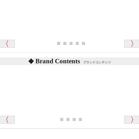
テディベアを横にすると音が鳴ります、なぜでしょう
か？
シュタイフのテディベアには、鳴くタイプのテディ
ベアがいます。
愛媛県 K・T 様 （男性）
お腹の中にグロウラーという部品を内臓しています。
「商品説明が細やかで丁寧であったことです」
体をねかせたりおこしたりすると「グーグー」と鳴く
タイプを『グロウラー』といいます。
鳴くタイプのテディベアには、「グロウラー内蔵」と
Brand Contents
ブランドコンテンツ
記載しておりますので、ぜひ探してみてください。
東京都 M・K 様 （女性）
「その他のお店で探したところ「くまの小屋」
テディベアのお腹を押すと「キュッキュッ」と音が鳴
が一番信頼できそうだったので
ります、なぜでしょうか？
シュタイフのテディベアには、おなかを押すと「キ
ュッキュッ」と音が鳴る『スクエーカー』が入ったテ
ディベアがいます。
栃木県 K・T 様 （男性）
「スクエーカー内蔵」と記載しておりますので、ぜひ
探してみてください。
「前に買ったことがあったお店でしたので」