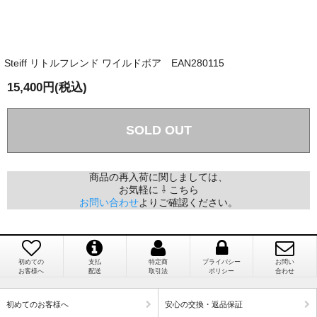
そうだった」
商品が届くまでにはどのくらいの期間がかかります
か？
Steiff リトルフレンド ワイルドボア EAN280115
国内で一度検品をしますので、決済確認後、２～４
兵庫県 A・K 様 （女性）
週間でのお届けとなります。
15,400円(税込)
「ベアちゃんの紹介分が丁寧に書かれていたこ
尚、オーダー注文の場合は４～８週間でのお届けとな
と（いつの作品など）」
ります。
（稀に、通関手続き等に時間がかかり、納期が遅れる
SOLD OUT
場合がありますので、ご了承の程よろしくお願い致し
ます。）
商品の再入荷に関しましては、
お気軽に ⇩ こちら
埼玉県 K・I 様 （女性）
お問い合わせ
よりご確認ください。
注文のキャンセルは可能ですか？
「購入してから商品到着までメールを何度か頂
き、対応に誠実さを感じました」
お取り寄せ商品となっておりますため、仕入先へ発
注後のキャンセルは受け付けかねます。
初めての
支払
特定商
プライバシー
お問い
お客様へ
配送
取引法
ポリシー
合わせ
個人情報の漏洩は大丈夫でしょうか？
新潟県 A・K 様 （女性）
初めてのお客様へ
安心の交換・返品保証