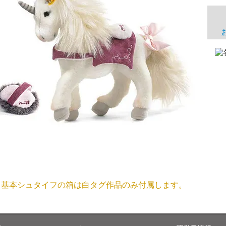
商品が届くまでにはどのくらいの期間がかかりますか？
国内で一度検品をしますので、決済確認後、２～４週間での
埼玉県 S・W 様
尚、オーダー注文の場合は４～８週間でのお届けとなります
「送られる際にメールなどで届けて頂きとて
（稀に、通関手続き等に時間がかかり、納期が遅れる場合が
お願い致します。）
注文のキャンセルは可能ですか？
大阪府 Y・W 様 （男
「取り扱っているNetショップで一番信
お取り寄せ商品となっておりますため、仕入先へ発注後のキ
個人情報の漏洩は大丈夫でしょうか？
お客様の個人上を送信するにあたり、当店では日本ベリサイン
兵庫県 A・K 様 （女
使用しております。お買い物・お問い合わせで送信される全て
「ベアちゃんの紹介分が丁寧に書かれていたこ
基本シュタイフの箱は白タグ作品のみ付属します。
保護されますので、ご安心してお買い物をお楽しみください
商品画像と同じ商品が届くのですか？