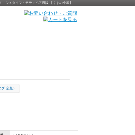
 Steiff｜ シュタイフ・テディベア通販 【くまの小屋】
黄タグ 全般）