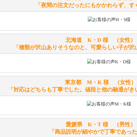
「夜間の注文だったにもかかわらず、す
詳しくは
こちら
をご覧ください。
ぬいぐるみの耳に付いているボタンやタグに、何か意味など
シリアルNO付きやクラブ限定などいろいろと意味があります
北海道 K・D 様 （女
詳しくは
こちら
をご覧ください。
「種類が沢山ありそうなのと、可愛らしい子が沢
テディベアを横にすると音が鳴ります、なぜでしょうか？
シュタイフのテディベアには、鳴くタイプのテディベアがい
東京都 M・K 様 （女
お腹の中にグロウラーという部品を内臓しています。
「対応はどちらも丁寧でした。値段と他の融通がき
体をねかせたりおこしたりすると「グーグー」と鳴くタイプ
鳴くタイプのテディベアには、「グロウラー内蔵」と記載し
ださい。
愛媛県 K・T 様 （男
テディベアのお腹を押すと「キュッキュッ」と音が鳴ります
「商品説明が細やかで丁寧であっ