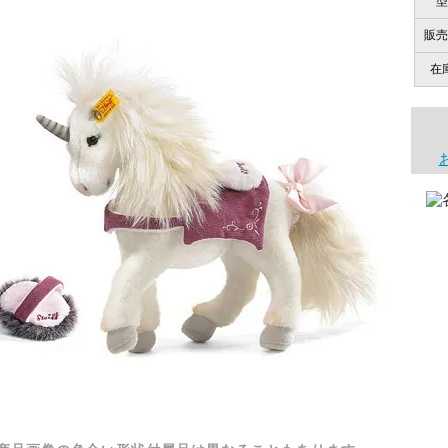
型
販売
在