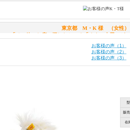
シュタイフのテディベアには、おなかを押すと「キュッキュ
入ったテディベアがいます。
「スクエーカー内蔵」と記載しておりますので、ぜひ探して
東京都 M・K 様 （女
シュタイフ社製品の実物を見ることはできますか？
「その他のお店で探したところ「くまの小屋」が
当店はネット販売ですので実物をお見せすることができませ
お客様の声（1）
お客様の声（2）
お客様の声（3）
海外からのお取り寄せと言うことですが、商品はきちんと届
栃木県 K・T 様 （男
「前に買ったことがあったお店で
ご安心ください！商品は確実にお届けします。
商品は直接海外から届くのですか。受取の際、関税などはか
型
千葉県 U・Y 様 （女
商品は全て当店へ入荷させたのち欠品を行いお客様宅へお届
販売
関税はすべて当店にて処理しますのでお客様のご負担は一切
「ChatGPTを利用したところ「くまの小
在