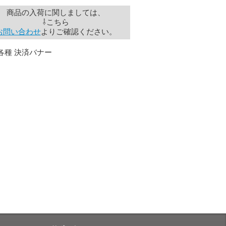
商品の入荷に関しましては、
⇩こちら
お届けとなります。
お問い合わせ
よりご確認ください。
。
も安心感がありました」
ありますので、ご了承の程よろしく
性）
用出来そうだった」
ャンセルは受け付けかねます。
株式会社のSSLサーバー証明書を
性）
のデータはSSL暗号化通信により
と（いつの作品など）」
。