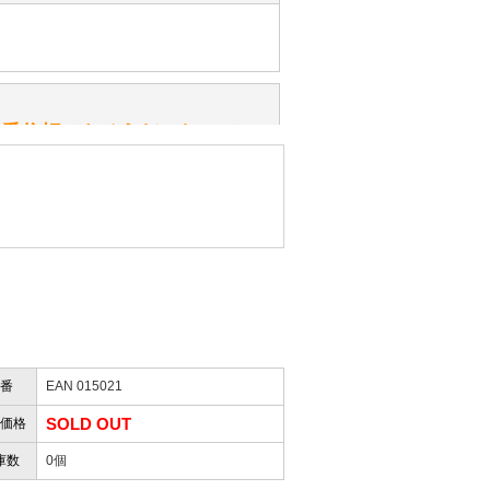
ッ」と音が鳴る『スクエーカー』が
みてください。
性）
一番信頼できそうだったので
ん。
きますか？
性）
したので」
かりますか？
番
EAN 015021
性）
けします。
SOLD OUT
価格
ありません。
屋」さんを紹介され…」
庫数
0個