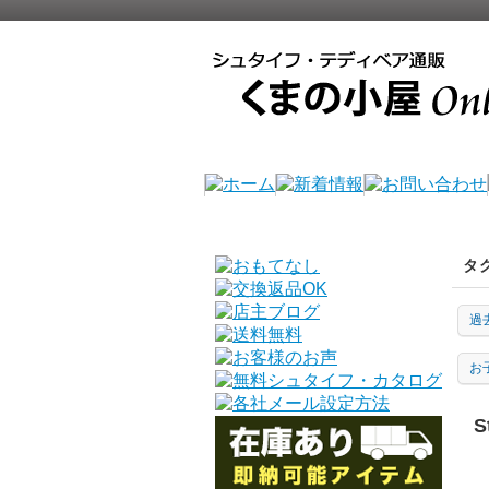
タ
過
お
S