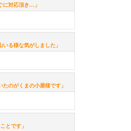
ぐに対応頂き…」
がありますか？
。
性）
山いる様な気がしました」
ます。
性）
いたのがくまの小屋様です」
を『グロウラー』といいます。
ておりますので、ぜひ探してみてく
性）
、なぜでしょうか？
たことです」