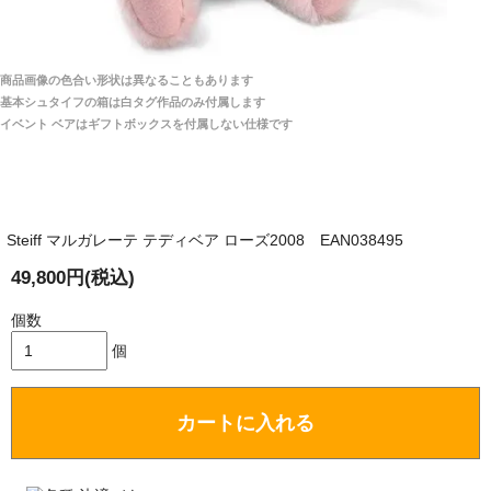
商品は全て当店へ入荷させたのち欠品を行いお客様
宅へお届けします。
商品画像の色合い形状は異なることもあります
関税はすべて当店にて処理しますのでお客様のご負担
大阪府 Y・W 様 （男性）
基本シュタイフの箱は白タグ作品のみ付属します
は一切ありません。
「取り扱っているNetショップで一番信用出来
イベント ベアはギフトボックスを付属しない仕様です
そうだった」
商品が届くまでにはどのくらいの期間がかかります
か？
Steiff マルガレーテ テディベア ローズ2008 EAN038495
国内で一度検品をしますので、決済確認後、２～４
兵庫県 A・K 様 （女性）
週間でのお届けとなります。
49,800円(税込)
「ベアちゃんの紹介分が丁寧に書かれていたこ
尚、オーダー注文の場合は４～８週間でのお届けとな
と（いつの作品など）」
ります。
個数
（稀に、通関手続き等に時間がかかり、納期が遅れる
個
場合がありますので、ご了承の程よろしくお願い致し
ます。）
カートに入れる
埼玉県 K・I 様 （女性）
注文のキャンセルは可能ですか？
「購入してから商品到着までメールを何度か頂