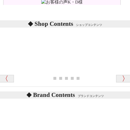
シリアルNO付きやクラブ限定などいろいろと意味が
あります。
東京都 M・K 様 （女性）
Shop Contents
詳しくは
こちら
をご覧ください。
ショップコンテンツ
「対応はどちらも丁寧でした。値段と他の融通
がきいたのがくまの小屋様です」
テディベアを横にすると音が鳴ります、なぜでしょう
か？
シュタイフのテディベアには、鳴くタイプのテディ
ベアがいます。
愛媛県 K・T 様 （男性）
お腹の中にグロウラーという部品を内臓しています。
「商品説明が細やかで丁寧であったことです」
体をねかせたりおこしたりすると「グーグー」と鳴く
タイプを『グロウラー』といいます。
鳴くタイプのテディベアには、「グロウラー内蔵」と
Brand Contents
ブランドコンテンツ
記載しておりますので、ぜひ探してみてください。
東京都 M・K 様 （女性）
「その他のお店で探したところ「くまの小屋」
テディベアのお腹を押すと「キュッキュッ」と音が鳴
が一番信頼できそうだったので
ります、なぜでしょうか？