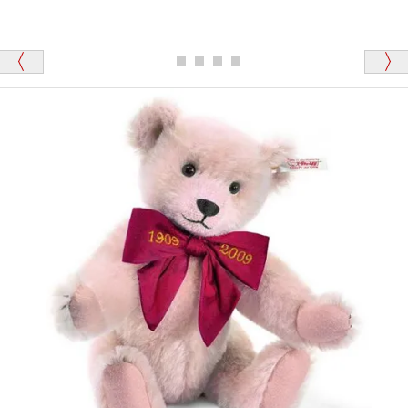
シュタイフのテディベアには、おなかを押すと「キ
ュッキュッ」と音が鳴る『スクエーカー』が入ったテ
ディベアがいます。
栃木県 K・T 様 （男性）
「スクエーカー内蔵」と記載しておりますので、ぜひ
探してみてください。
「前に買ったことがあったお店でしたので」
シュタイフ社製品の実物を見ることはできますか？
当店はネット販売ですので実物をお見せすることが
千葉県 U・Y 様 （女性）
できません。
「ChatGPTを利用したところ「くまの小屋」さ
んを紹介され…」
海外からのお取り寄せと言うことですが、商品はきち
んと届きますか？
ご安心ください！商品は確実にお届けします。
埼玉県 S・W 様
「送られる際にメールなどで届けて頂きとても
安心感がありました」
商品は直接海外から届くのですか。受取の際、関税な
どはかかりますか？