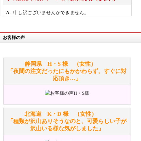
申し訳ございませんができません。
詳細は
こちら
お客様の声
万が一欲しい商品が見つからない場合は、探して取り
寄せてもらうことはできますか？
お任せください！それは当店が謡っています「おも
静岡県 H・S 様 （女性）
てなしの心」で対応させていただきます。
「夜間の注文だったにもかかわらず、すぐに対
応頂き…」
シュタイフのぬいぐるみは洗濯できますか？ ぬいぐ
るみのお手入れ方法を教えてください。
洗濯できるのとできないのがあります。
詳しくは
こちら
をご覧ください。
北海道 K・D 様 （女性）
「種類が沢山ありそうなのと、可愛らしい子が
沢山いる様な気がしました」
ぬいぐるみの耳に付いているボタンやタグに、何か意
味などがありますか？