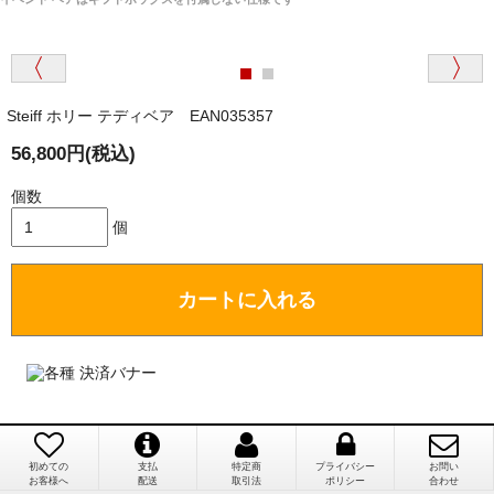
そうだった」
商品が届くまでにはどのくらいの期間がかかります
か？
Steiff ホリー テディベア EAN035357
国内で一度検品をしますので、決済確認後、２～４
兵庫県 A・K 様 （女性）
週間でのお届けとなります。
56,800円(税込)
「ベアちゃんの紹介分が丁寧に書かれていたこ
尚、オーダー注文の場合は４～８週間でのお届けとな
と（いつの作品など）」
ります。
個数
（稀に、通関手続き等に時間がかかり、納期が遅れる
個
場合がありますので、ご了承の程よろしくお願い致し
ます。）
カートに入れる
埼玉県 K・I 様 （女性）
注文のキャンセルは可能ですか？
「購入してから商品到着までメールを何度か頂
き、対応に誠実さを感じました」
お取り寄せ商品となっておりますため、仕入先へ発
注後のキャンセルは受け付けかねます。
初めての
支払
特定商
プライバシー
お問い
個人情報の漏洩は大丈夫でしょうか？
お客様へ
配送
取引法
ポリシー
合わせ