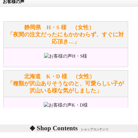
お客様の声
万が一欲しい商品が見つからない場合は、探して取り
寄せてもらうことはできますか？
お任せください！それは当店が謡っています「おも
静岡県 H・S 様 （女性）
てなしの心」で対応させていただきます。
「夜間の注文だったにもかかわらず、すぐに対
応頂き…」
シュタイフのぬいぐるみは洗濯できますか？ ぬいぐ
るみのお手入れ方法を教えてください。
洗濯できるのとできないのがあります。
詳しくは
こちら
をご覧ください。
北海道 K・D 様 （女性）
「種類が沢山ありそうなのと、可愛らしい子が
沢山いる様な気がしました」
ぬいぐるみの耳に付いているボタンやタグに、何か意
味などがありますか？
シリアルNO付きやクラブ限定などいろいろと意味が
あります。
東京都 M・K 様 （女性）
Shop Contents
詳しくは
こちら
をご覧ください。
ショップコンテンツ
「対応はどちらも丁寧でした。値段と他の融通