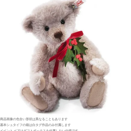
シュタイフ社製品の実物を見ることはできますか？
当店はネット販売ですので実物をお見せすることが
千葉県 U・Y 様 （女性）
できません。
「ChatGPTを利用したところ「くまの小屋」さ
んを紹介され…」
海外からのお取り寄せと言うことですが、商品はきち
んと届きますか？
ご安心ください！商品は確実にお届けします。
埼玉県 S・W 様
「送られる際にメールなどで届けて頂きとても
安心感がありました」
商品は直接海外から届くのですか。受取の際、関税な
どはかかりますか？
商品は全て当店へ入荷させたのち欠品を行いお客様
宅へお届けします。
商品画像の色合い形状は異なることもあります
関税はすべて当店にて処理しますのでお客様のご負担
大阪府 Y・W 様 （男性）
基本シュタイフの箱は白タグ作品のみ付属します
は一切ありません。
「取り扱っているNetショップで一番信用出来
イベント ベアはギフトボックスを付属しない仕様です