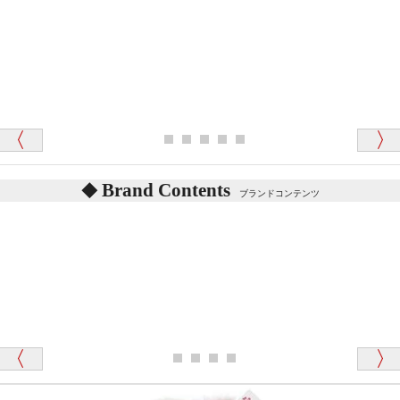
がきいたのがくまの小屋様です」
テディベアを横にすると音が鳴ります、なぜでしょう
か？
シュタイフのテディベアには、鳴くタイプのテディ
ベアがいます。
愛媛県 K・T 様 （男性）
お腹の中にグロウラーという部品を内臓しています。
「商品説明が細やかで丁寧であったことです」
体をねかせたりおこしたりすると「グーグー」と鳴く
タイプを『グロウラー』といいます。
鳴くタイプのテディベアには、「グロウラー内蔵」と
Brand Contents
ブランドコンテンツ
記載しておりますので、ぜひ探してみてください。
東京都 M・K 様 （女性）
「その他のお店で探したところ「くまの小屋」
テディベアのお腹を押すと「キュッキュッ」と音が鳴
が一番信頼できそうだったので
ります、なぜでしょうか？
シュタイフのテディベアには、おなかを押すと「キ
ュッキュッ」と音が鳴る『スクエーカー』が入ったテ
ディベアがいます。
栃木県 K・T 様 （男性）
「スクエーカー内蔵」と記載しておりますので、ぜひ
探してみてください。
「前に買ったことがあったお店でしたので」