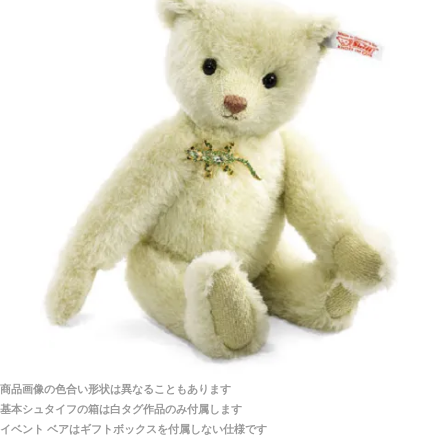
シュタイフ社製品の実物を見ることはできますか？
当店はネット販売ですので実物をお見せすることが
千葉県 U・Y 様 （女性）
できません。
「ChatGPTを利用したところ「くまの小屋」さ
んを紹介され…」
海外からのお取り寄せと言うことですが、商品はきち
んと届きますか？
ご安心ください！商品は確実にお届けします。
埼玉県 S・W 様
「送られる際にメールなどで届けて頂きとても
安心感がありました」
商品は直接海外から届くのですか。受取の際、関税な
どはかかりますか？
商品は全て当店へ入荷させたのち欠品を行いお客様
宅へお届けします。
商品画像の色合い形状は異なることもあります
関税はすべて当店にて処理しますのでお客様のご負担
大阪府 Y・W 様 （男性）
基本シュタイフの箱は白タグ作品のみ付属します
は一切ありません。
「取り扱っているNetショップで一番信用出来
イベント ベアはギフトボックスを付属しない仕様です
そうだった」