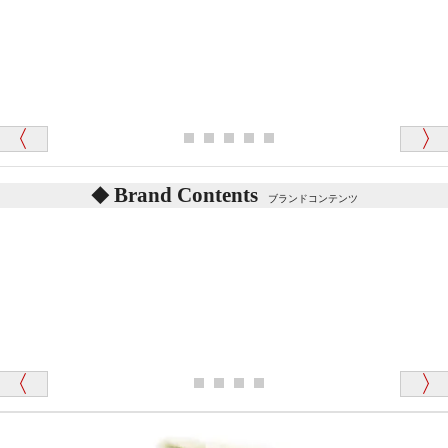
テディベアを横にすると音が鳴ります、なぜでしょう
か？
シュタイフのテディベアには、鳴くタイプのテディ
ベアがいます。
愛媛県 K・T 様 （男性）
お腹の中にグロウラーという部品を内臓しています。
「商品説明が細やかで丁寧であったことです」
体をねかせたりおこしたりすると「グーグー」と鳴く
タイプを『グロウラー』といいます。
鳴くタイプのテディベアには、「グロウラー内蔵」と
Brand Contents
ブランドコンテンツ
記載しておりますので、ぜひ探してみてください。
東京都 M・K 様 （女性）
「その他のお店で探したところ「くまの小屋」
テディベアのお腹を押すと「キュッキュッ」と音が鳴
が一番信頼できそうだったので
ります、なぜでしょうか？
シュタイフのテディベアには、おなかを押すと「キ
ュッキュッ」と音が鳴る『スクエーカー』が入ったテ
ディベアがいます。
栃木県 K・T 様 （男性）
「スクエーカー内蔵」と記載しておりますので、ぜひ
探してみてください。
「前に買ったことがあったお店でしたので」