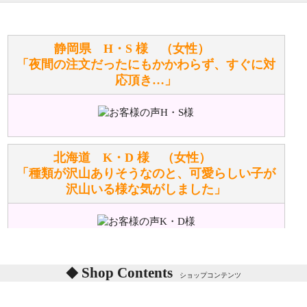
寄せてもらうことはできますか？
お任せください！それは当店が謡っています「おも
静岡県 H・S 様 （女性）
てなしの心」で対応させていただきます。
「夜間の注文だったにもかかわらず、すぐに対
応頂き…」
シュタイフのぬいぐるみは洗濯できますか？ ぬいぐ
るみのお手入れ方法を教えてください。
洗濯できるのとできないのがあります。
詳しくは
こちら
をご覧ください。
北海道 K・D 様 （女性）
「種類が沢山ありそうなのと、可愛らしい子が
沢山いる様な気がしました」
ぬいぐるみの耳に付いているボタンやタグに、何か意
味などがありますか？
シリアルNO付きやクラブ限定などいろいろと意味が
あります。
東京都 M・K 様 （女性）
Shop Contents
詳しくは
こちら
をご覧ください。
ショップコンテンツ
「対応はどちらも丁寧でした。値段と他の融通
がきいたのがくまの小屋様です」