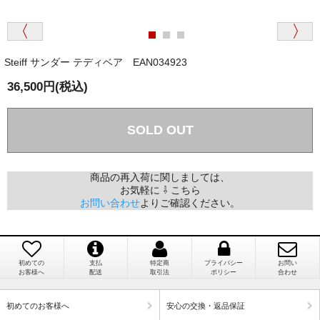
商品が届くまでにはどのくらいの期間がかかります
か？
Steiff サンダー テディベア EAN034923
国内で一度検品をしますので、決済確認後、２～４
兵庫県 A・K 様 （女性）
週間でのお届けとなります。
36,500円(税込)
「ベアちゃんの紹介分が丁寧に書かれていたこ
尚、オーダー注文の場合は４～８週間でのお届けとな
と（いつの作品など）」
ります。
（稀に、通関手続き等に時間がかかり、納期が遅れる
SOLD OUT
場合がありますので、ご了承の程よろしくお願い致し
ます。）
商品の再入荷に関しましては、
お気軽に ⇩ こちら
埼玉県 K・I 様 （女性）
お問い合わせ
よりご確認ください。
注文のキャンセルは可能ですか？
「購入してから商品到着までメールを何度か頂
き、対応に誠実さを感じました」
お取り寄せ商品となっておりますため、仕入先へ発
注後のキャンセルは受け付けかねます。
初めての
支払
特定商
プライバシー
お問い
お客様へ
配送
取引法
ポリシー
合わせ
個人情報の漏洩は大丈夫でしょうか？
新潟県 A・K 様 （女性）
初めてのお客様へ
安心の交換・返品保証