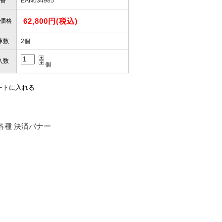
番
EAN034985
62,800円(税込)
価格
庫数
2個
入数
個