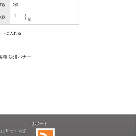
お届けとなります。
庫数
2個
。
も安心感がありました」
ありますので、ご了承の程よろしく
入数
個
性）
用出来そうだった」
ャンセルは受け付けかねます。
株式会社のSSLサーバー証明書を
性）
のデータはSSL暗号化通信により
と（いつの作品など）」
。
サポート
性）
法に基づく表記
す。