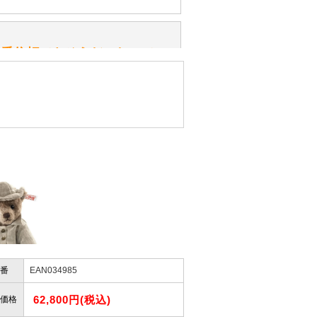
性）
一番信頼できそうだったので
ん。
きますか？
性）
したので」
かりますか？
性）
けします。
ありません。
屋」さんを紹介され…」
番
EAN034985
62,800円(税込)
価格