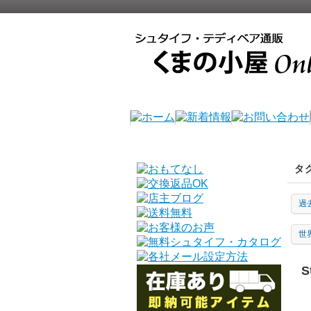
タ
過
世
S