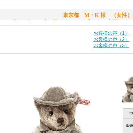
東京都 M・K 様 （女
シュタイフ社製品の実物を見ることはできますか？
「その他のお店で探したところ「くまの小屋」が
当店はネット販売ですので実物をお見せすることができませ
お客様の声（1）
お客様の声（2）
お客様の声（3）
海外からのお取り寄せと言うことですが、商品はきちんと届
栃木県 K・T 様 （男
「前に買ったことがあったお店で
ご安心ください！商品は確実にお届けします。
商品は直接海外から届くのですか。受取の際、関税などはか
千葉県 U・Y 様 （女
商品は全て当店へ入荷させたのち欠品を行いお客様宅へお届
関税はすべて当店にて処理しますのでお客様のご負担は一切
「ChatGPTを利用したところ「くまの小
型
商品が届くまでにはどのくらいの期間がかかりますか？
販売