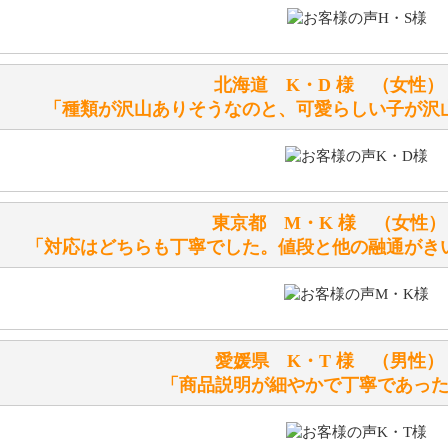
ぬいぐるみの耳に付いているボタンやタグに、何か意味など
シリアルNO付きやクラブ限定などいろいろと意味があります
北海道 K・D 様 （女
詳しくは
こちら
をご覧ください。
「種類が沢山ありそうなのと、可愛らしい子が沢
テディベアを横にすると音が鳴ります、なぜでしょうか？
シュタイフのテディベアには、鳴くタイプのテディベアがい
東京都 M・K 様 （女
お腹の中にグロウラーという部品を内臓しています。
「対応はどちらも丁寧でした。値段と他の融通がき
体をねかせたりおこしたりすると「グーグー」と鳴くタイプ
鳴くタイプのテディベアには、「グロウラー内蔵」と記載し
ださい。
愛媛県 K・T 様 （男
テディベアのお腹を押すと「キュッキュッ」と音が鳴ります
「商品説明が細やかで丁寧であっ
シュタイフのテディベアには、おなかを押すと「キュッキュ
入ったテディベアがいます。
「スクエーカー内蔵」と記載しておりますので、ぜひ探して