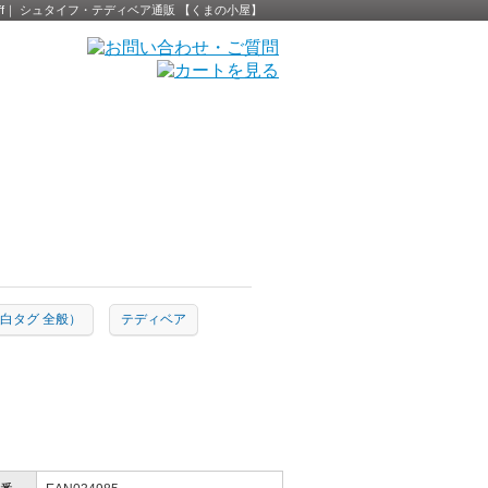
 Steiff｜ シュタイフ・テディベア通販 【くまの小屋】
ion（白タグ 全般）
テディベア