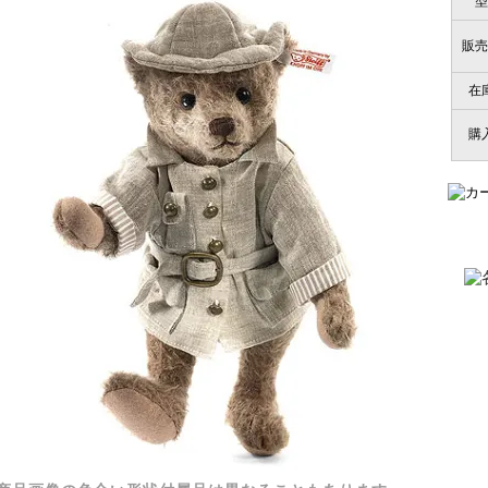
型
販売
在
購