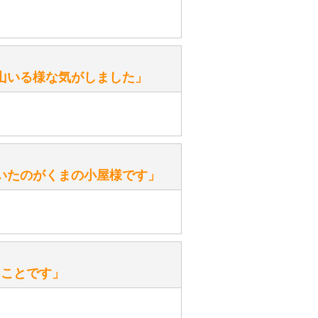
がありますか？
。
性）
山いる様な気がしました」
ます。
性）
いたのがくまの小屋様です」
を『グロウラー』といいます。
ておりますので、ぜひ探してみてく
性）
、なぜでしょうか？
たことです」
ッ」と音が鳴る『スクエーカー』が
みてください。