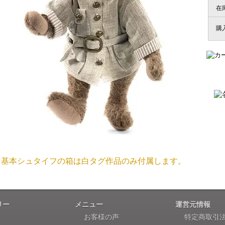
国内で一度検品をしますので、決済確認後、２～４週間での
埼玉県 S・W 様
在
尚、オーダー注文の場合は４～８週間でのお届けとなります
「送られる際にメールなどで届けて頂きとて
（稀に、通関手続き等に時間がかかり、納期が遅れる場合が
購
お願い致します。）
注文のキャンセルは可能ですか？
大阪府 Y・W 様 （男
「取り扱っているNetショップで一番信
お取り寄せ商品となっておりますため、仕入先へ発注後のキ
個人情報の漏洩は大丈夫でしょうか？
お客様の個人上を送信するにあたり、当店では日本ベリサイン
兵庫県 A・K 様 （女
使用しております。お買い物・お問い合わせで送信される全て
「ベアちゃんの紹介分が丁寧に書かれていたこ
基本シュタイフの箱は白タグ作品のみ付属します。
保護されますので、ご安心してお買い物をお楽しみください
商品画像と同じ商品が届くのですか？
リー
メニュー
運営元情報
埼玉県 K・I 様 （女
お客様の声
特定商取引
商品画像は撮影用で撮られたものですので違う商品が届きま