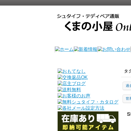
タ
過
世
S