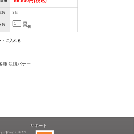
58,800円(税込)
価格
お届けとなります。
。
庫数
3個
も安心感がありました」
ありますので、ご了承の程よろしく
入数
個
性）
用出来そうだった」
ャンセルは受け付けかねます。
株式会社のSSLサーバー証明書を
性）
のデータはSSL暗号化通信により
と（いつの作品など）」
。
サポート
性）
法に基づく表記