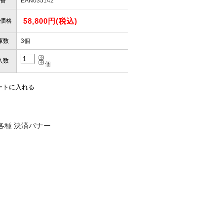
番
EAN035142
58,800円(税込)
価格
庫数
3個
入数
個