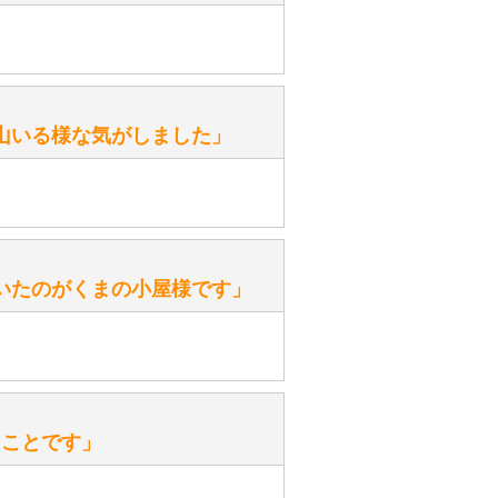
がありますか？
。
性）
山いる様な気がしました」
ます。
性）
いたのがくまの小屋様です」
を『グロウラー』といいます。
ておりますので、ぜひ探してみてく
性）
、なぜでしょうか？
たことです」
ッ」と音が鳴る『スクエーカー』が