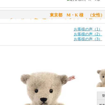
「スクエーカー内蔵」と記載しておりますので、ぜひ探して
東京都 M・K 様 （女
シュタイフ社製品の実物を見ることはできますか？
「その他のお店で探したところ「くまの小屋」が
当店はネット販売ですので実物をお見せすることができませ
お客様の声（1）
お客様の声（2）
お客様の声（3）
海外からのお取り寄せと言うことですが、商品はきちんと届
栃木県 K・T 様 （男
「前に買ったことがあったお店で
ご安心ください！商品は確実にお届けします。
商品は直接海外から届くのですか。受取の際、関税などはか
千葉県 U・Y 様 （女
商品は全て当店へ入荷させたのち欠品を行いお客様宅へお届
関税はすべて当店にて処理しますのでお客様のご負担は一切
「ChatGPTを利用したところ「くまの小
型
商品が届くまでにはどのくらいの期間がかかりますか？