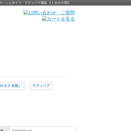
- Steiff｜ シュタイフ・テディベア通販 【くまの小屋】
ion（白タグ 全般）
テディベア