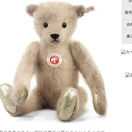
型
販売
在
購