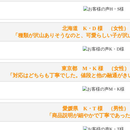
ぬいぐるみの耳に付いているボタンやタグに、何か意味など
シリアルNO付きやクラブ限定などいろいろと意味があります
北海道 K・D 様 （女
詳しくは
こちら
をご覧ください。
「種類が沢山ありそうなのと、可愛らしい子が沢
テディベアを横にすると音が鳴ります、なぜでしょうか？
シュタイフのテディベアには、鳴くタイプのテディベアがい
東京都 M・K 様 （女
お腹の中にグロウラーという部品を内臓しています。
「対応はどちらも丁寧でした。値段と他の融通がき
体をねかせたりおこしたりすると「グーグー」と鳴くタイプ
鳴くタイプのテディベアには、「グロウラー内蔵」と記載し
ださい。
愛媛県 K・T 様 （男
テディベアのお腹を押すと「キュッキュッ」と音が鳴ります
「商品説明が細やかで丁寧であっ
シュタイフのテディベアには、おなかを押すと「キュッキュ
入ったテディベアがいます。