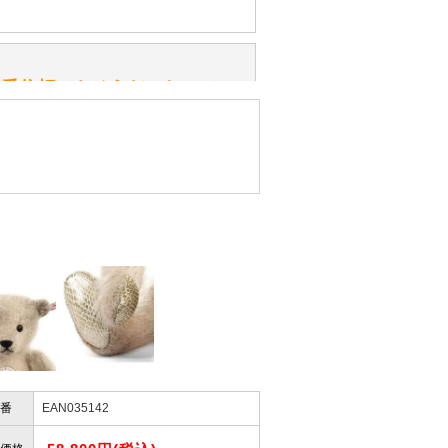
みてください。
性）
一番信頼できそうだったので
ん。
きますか？
性）
したので」
かりますか？
性）
けします。
ありません。
屋」さんを紹介され…」
番
EAN035142