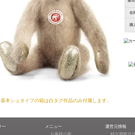
販売
国内で一度検品をしますので、決済確認後、２～４週間での
埼玉県 S・W 様
尚、オーダー注文の場合は４～８週間でのお届けとなります
在
「送られる際にメールなどで届けて頂きとて
（稀に、通関手続き等に時間がかかり、納期が遅れる場合が
購
お願い致します。）
注文のキャンセルは可能ですか？
大阪府 Y・W 様 （男
「取り扱っているNetショップで一番信
お取り寄せ商品となっておりますため、仕入先へ発注後のキ
個人情報の漏洩は大丈夫でしょうか？
お客様の個人上を送信するにあたり、当店では日本ベリサイン
兵庫県 A・K 様 （女
使用しております。お買い物・お問い合わせで送信される全て
「ベアちゃんの紹介分が丁寧に書かれていたこ
基本シュタイフの箱は白タグ作品のみ付属します。
保護されますので、ご安心してお買い物をお楽しみください
商品画像と同じ商品が届くのですか？
リー
メニュー
運営元情報
埼玉県 K・I 様 （女
お客様の声
特定商取引