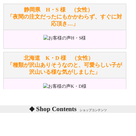
お任せください！それは当店が謡っています「おも
静岡県 H・S 様 （女性）
てなしの心」で対応させていただきます。
「夜間の注文だったにもかかわらず、すぐに対
応頂き…」
シュタイフのぬいぐるみは洗濯できますか？ ぬいぐ
るみのお手入れ方法を教えてください。
洗濯できるのとできないのがあります。
詳しくは
こちら
をご覧ください。
北海道 K・D 様 （女性）
「種類が沢山ありそうなのと、可愛らしい子が
沢山いる様な気がしました」
ぬいぐるみの耳に付いているボタンやタグに、何か意
味などがありますか？
シリアルNO付きやクラブ限定などいろいろと意味が
あります。
東京都 M・K 様 （女性）
Shop Contents
詳しくは
こちら
をご覧ください。
ショップコンテンツ
「対応はどちらも丁寧でした。値段と他の融通
がきいたのがくまの小屋様です」
テディベアを横にすると音が鳴ります、なぜでしょう
か？