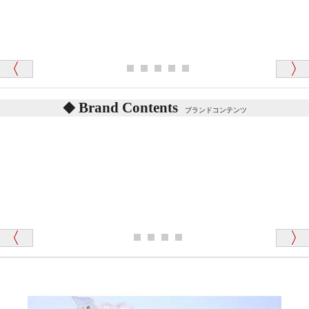
シュタイフのテディベアには、鳴くタイプのテディ
ベアがいます。
愛媛県 K・T 様 （男性）
お腹の中にグロウラーという部品を内臓しています。
「商品説明が細やかで丁寧であったことです」
体をねかせたりおこしたりすると「グーグー」と鳴く
タイプを『グロウラー』といいます。
鳴くタイプのテディベアには、「グロウラー内蔵」と
Brand Contents
ブランドコンテンツ
記載しておりますので、ぜひ探してみてください。
東京都 M・K 様 （女性）
「その他のお店で探したところ「くまの小屋」
テディベアのお腹を押すと「キュッキュッ」と音が鳴
が一番信頼できそうだったので
ります、なぜでしょうか？
シュタイフのテディベアには、おなかを押すと「キ
ュッキュッ」と音が鳴る『スクエーカー』が入ったテ
ディベアがいます。
栃木県 K・T 様 （男性）
「スクエーカー内蔵」と記載しておりますので、ぜひ
探してみてください。
「前に買ったことがあったお店でしたので」
シュタイフ社製品の実物を見ることはできますか？