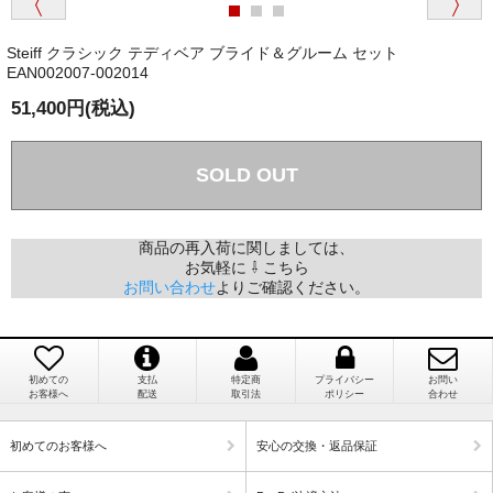
か？
Steiff クラシック テディベア ブライド＆グルーム セット
国内で一度検品をしますので、決済確認後、２～４
EAN002007-002014
兵庫県 A・K 様 （女性）
週間でのお届けとなります。
「ベアちゃんの紹介分が丁寧に書かれていたこ
51,400円(税込)
尚、オーダー注文の場合は４～８週間でのお届けとな
と（いつの作品など）」
ります。
（稀に、通関手続き等に時間がかかり、納期が遅れる
SOLD OUT
場合がありますので、ご了承の程よろしくお願い致し
ます。）
商品の再入荷に関しましては、
埼玉県 K・I 様 （女性）
お気軽に ⇩ こちら
注文のキャンセルは可能ですか？
「購入してから商品到着までメールを何度か頂
お問い合わせ
よりご確認ください。
き、対応に誠実さを感じました」
お取り寄せ商品となっておりますため、仕入先へ発
注後のキャンセルは受け付けかねます。
初めての
支払
特定商
プライバシー
お問い
お客様へ
配送
取引法
ポリシー
合わせ
個人情報の漏洩は大丈夫でしょうか？
新潟県 A・K 様 （女性）
初めてのお客様へ
安心の交換・返品保証
「在庫がほとんど無い中で、数少ない「在庫あ
お客様の個人上を送信するにあたり、当店では日本
り」だったこと」
ベリサイン株式会社のSSLサーバー証明書を使用して