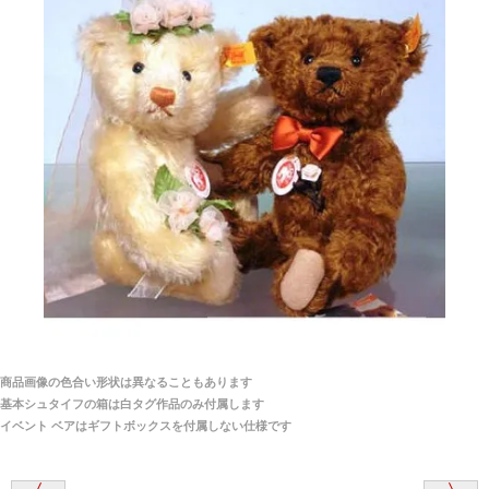
当店はネット販売ですので実物をお見せすることが
千葉県 U・Y 様 （女性）
できません。
「ChatGPTを利用したところ「くまの小屋」さ
んを紹介され…」
海外からのお取り寄せと言うことですが、商品はきち
んと届きますか？
ご安心ください！商品は確実にお届けします。
埼玉県 S・W 様
「送られる際にメールなどで届けて頂きとても
安心感がありました」
商品は直接海外から届くのですか。受取の際、関税な
どはかかりますか？
商品は全て当店へ入荷させたのち欠品を行いお客様
宅へお届けします。
商品画像の色合い形状は異なることもあります
関税はすべて当店にて処理しますのでお客様のご負担
大阪府 Y・W 様 （男性）
基本シュタイフの箱は白タグ作品のみ付属します
は一切ありません。
「取り扱っているNetショップで一番信用出来
イベント ベアはギフトボックスを付属しない仕様です
そうだった」
商品が届くまでにはどのくらいの期間がかかります