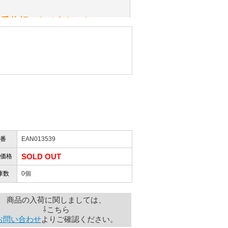
性）
一番信頼できそうだったので
ん。
きますか？
性）
したので」
かりますか？
番
EAN013539
性）
けします。
SOLD OUT
価格
ありません。
屋」さんを紹介され…」
庫数
0個
商品の入荷に関しましては、
⇩こちら
お届けとなります。
お問い合わせ
よりご確認ください。
。