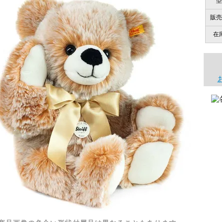
型
販売
在