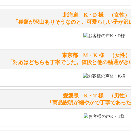
ぬいぐるみの耳に付いているボタンやタグに、何か意味など
シリアルNO付きやクラブ限定などいろいろと意味があります
北海道 K・D 様 （女
詳しくは
こちら
をご覧ください。
「種類が沢山ありそうなのと、可愛らしい子が沢
テディベアを横にすると音が鳴ります、なぜでしょうか？
シュタイフのテディベアには、鳴くタイプのテディベアがい
東京都 M・K 様 （女
お腹の中にグロウラーという部品を内臓しています。
「対応はどちらも丁寧でした。値段と他の融通がき
体をねかせたりおこしたりすると「グーグー」と鳴くタイプ
鳴くタイプのテディベアには、「グロウラー内蔵」と記載し
ださい。
愛媛県 K・T 様 （男
テディベアのお腹を押すと「キュッキュッ」と音が鳴ります
「商品説明が細やかで丁寧であっ
シュタイフのテディベアには、おなかを押すと「キュッキュ
入ったテディベアがいます。
「スクエーカー内蔵」と記載しておりますので、ぜひ探して