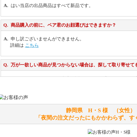
はい当店の出品商品はすべて新品です。
商品購入の前に、ベア君のお顔選びはできますか？
申し訳ございませんができません。
詳細は
こちら
万が一欲しい商品が見つからない場合は、探して取り寄せて
お任せください！それは当店が謡っています「おもてなしの
シュタイフのぬいぐるみは洗濯できますか？ ぬいぐるみの
静岡県 H・S 様 （女
洗濯できるのとできないのがあります。
「夜間の注文だったにもかかわらず、す
詳しくは
こちら
をご覧ください。