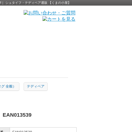
 Steiff｜ シュタイフ・テディベア通販 【くまの小屋】
黄タグ 全般）
テディベア
EAN013539