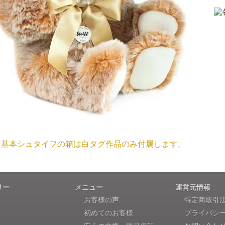
「送られる際にメールなどで届けて頂きとて
（稀に、通関手続き等に時間がかかり、納期が遅れる場合が
お願い致します。）
注文のキャンセルは可能ですか？
大阪府 Y・W 様 （男
「取り扱っているNetショップで一番信
お取り寄せ商品となっておりますため、仕入先へ発注後のキ
個人情報の漏洩は大丈夫でしょうか？
お客様の個人上を送信するにあたり、当店では日本ベリサイン
兵庫県 A・K 様 （女
使用しております。お買い物・お問い合わせで送信される全て
「ベアちゃんの紹介分が丁寧に書かれていたこ
基本シュタイフの箱は白タグ作品のみ付属します。
保護されますので、ご安心してお買い物をお楽しみください
商品画像と同じ商品が届くのですか？
リー
メニュー
運営元情報
埼玉県 K・I 様 （女
お客様の声
特定商取引
商品画像は撮影用で撮られたものですので違う商品が届きま
「購入してから商品到着までメールを何度か頂き、
初めてのお客様
プライバシ