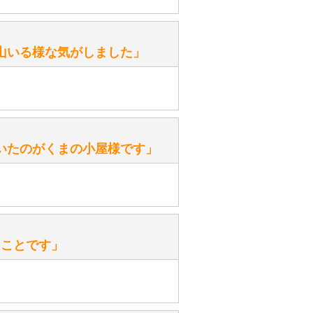
がありますか？
。
性）
山いる様な気がしました」
ます。
性）
いたのがくまの小屋様です」
を『グロウラー』といいます。
ておりますので、ぜひ探してみてく
性）
、なぜでしょうか？
たことです」
ッ」と音が鳴る『スクエーカー』が
みてください。