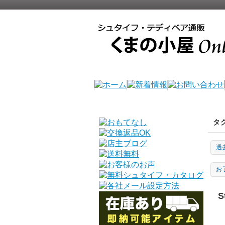
タ
過
お
S