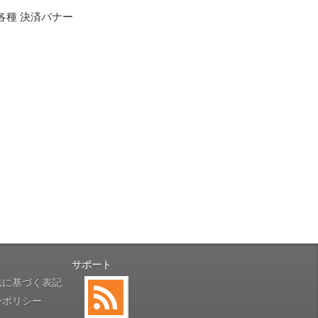
も安心感がありました」
ありますので、ご了承の程よろしく
性）
用出来そうだった」
ャンセルは受け付けかねます。
株式会社のSSLサーバー証明書を
性）
のデータはSSL暗号化通信により
と（いつの作品など）」
。
サポート
性）
法に基づく表記
す。
対応に誠実さを感じました」
ーポリシー