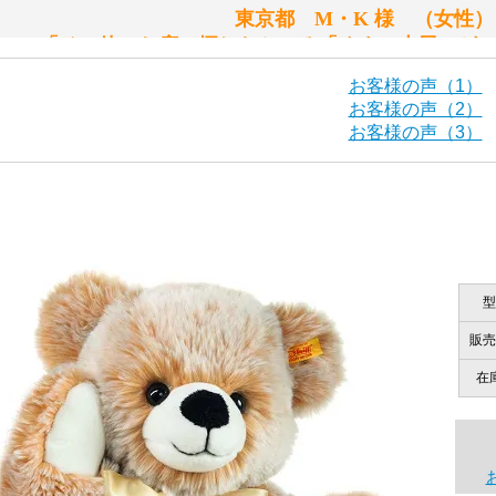
東京都 M・K 様 （女
シュタイフ社製品の実物を見ることはできますか？
「その他のお店で探したところ「くまの小屋」が
当店はネット販売ですので実物をお見せすることができませ
お客様の声（1）
お客様の声（2）
お客様の声（3）
海外からのお取り寄せと言うことですが、商品はきちんと届
栃木県 K・T 様 （男
「前に買ったことがあったお店で
ご安心ください！商品は確実にお届けします。
商品は直接海外から届くのですか。受取の際、関税などはか
型
千葉県 U・Y 様 （女
商品は全て当店へ入荷させたのち欠品を行いお客様宅へお届
販売
関税はすべて当店にて処理しますのでお客様のご負担は一切
「ChatGPTを利用したところ「くまの小
在
商品が届くまでにはどのくらいの期間がかかりますか？
国内で一度検品をしますので、決済確認後、２～４週間での
埼玉県 S・W 様
尚、オーダー注文の場合は４～８週間でのお届けとなります