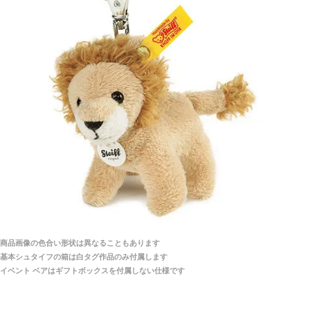
当店はネット販売ですので実物をお見せすることが
千葉県 U・Y 様 （女性）
できません。
「ChatGPTを利用したところ「くまの小屋」さ
んを紹介され…」
海外からのお取り寄せと言うことですが、商品はきち
んと届きますか？
ご安心ください！商品は確実にお届けします。
埼玉県 S・W 様
「送られる際にメールなどで届けて頂きとても
安心感がありました」
商品は直接海外から届くのですか。受取の際、関税な
どはかかりますか？
商品は全て当店へ入荷させたのち欠品を行いお客様
宅へお届けします。
商品画像の色合い形状は異なることもあります
関税はすべて当店にて処理しますのでお客様のご負担
大阪府 Y・W 様 （男性）
基本シュタイフの箱は白タグ作品のみ付属します
は一切ありません。
「取り扱っているNetショップで一番信用出来
イベント ベアはギフトボックスを付属しない仕様です
そうだった」
商品が届くまでにはどのくらいの期間がかかります