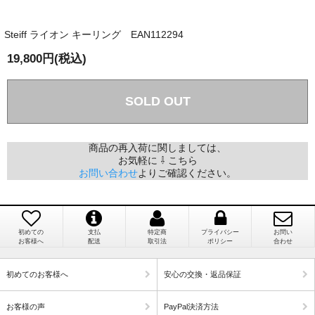
か？
Steiff ライオン キーリング EAN112294
国内で一度検品をしますので、決済確認後、２～４
兵庫県 A・K 様 （女性）
週間でのお届けとなります。
19,800円(税込)
「ベアちゃんの紹介分が丁寧に書かれていたこ
尚、オーダー注文の場合は４～８週間でのお届けとな
と（いつの作品など）」
ります。
（稀に、通関手続き等に時間がかかり、納期が遅れる
SOLD OUT
場合がありますので、ご了承の程よろしくお願い致し
ます。）
商品の再入荷に関しましては、
お気軽に ⇩ こちら
埼玉県 K・I 様 （女性）
お問い合わせ
よりご確認ください。
注文のキャンセルは可能ですか？
「購入してから商品到着までメールを何度か頂
き、対応に誠実さを感じました」
お取り寄せ商品となっておりますため、仕入先へ発
注後のキャンセルは受け付けかねます。
初めての
支払
特定商
プライバシー
お問い
お客様へ
配送
取引法
ポリシー
合わせ
個人情報の漏洩は大丈夫でしょうか？
新潟県 A・K 様 （女性）
初めてのお客様へ
安心の交換・返品保証
「在庫がほとんど無い中で、数少ない「在庫あ
お客様の個人上を送信するにあたり、当店では日本
り」だったこと」
お客様の声
PayPal決済方法
ベリサイン株式会社のSSLサーバー証明書を使用して