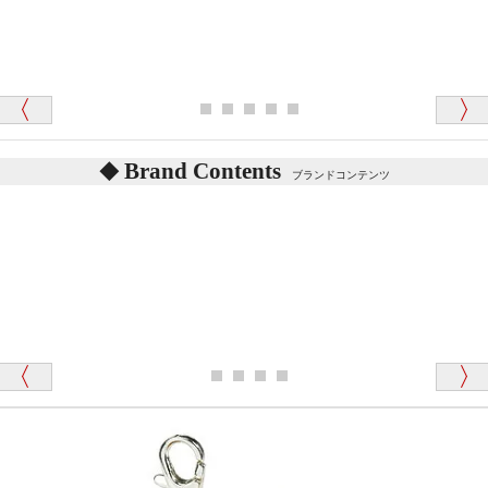
シュタイフのテディベアには、鳴くタイプのテディ
ベアがいます。
愛媛県 K・T 様 （男性）
お腹の中にグロウラーという部品を内臓しています。
「商品説明が細やかで丁寧であったことです」
体をねかせたりおこしたりすると「グーグー」と鳴く
タイプを『グロウラー』といいます。
鳴くタイプのテディベアには、「グロウラー内蔵」と
Brand Contents
ブランドコンテンツ
記載しておりますので、ぜひ探してみてください。
東京都 M・K 様 （女性）
「その他のお店で探したところ「くまの小屋」
テディベアのお腹を押すと「キュッキュッ」と音が鳴
が一番信頼できそうだったので
ります、なぜでしょうか？
シュタイフのテディベアには、おなかを押すと「キ
ュッキュッ」と音が鳴る『スクエーカー』が入ったテ
ディベアがいます。
栃木県 K・T 様 （男性）
「スクエーカー内蔵」と記載しておりますので、ぜひ
探してみてください。
「前に買ったことがあったお店でしたので」
シュタイフ社製品の実物を見ることはできますか？