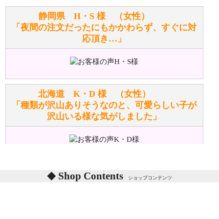
お任せください！それは当店が謡っています「おも
静岡県 H・S 様 （女性）
てなしの心」で対応させていただきます。
「夜間の注文だったにもかかわらず、すぐに対
応頂き…」
シュタイフのぬいぐるみは洗濯できますか？ ぬいぐ
るみのお手入れ方法を教えてください。
洗濯できるのとできないのがあります。
詳しくは
こちら
をご覧ください。
北海道 K・D 様 （女性）
「種類が沢山ありそうなのと、可愛らしい子が
沢山いる様な気がしました」
ぬいぐるみの耳に付いているボタンやタグに、何か意
味などがありますか？
シリアルNO付きやクラブ限定などいろいろと意味が
あります。
東京都 M・K 様 （女性）
Shop Contents
詳しくは
こちら
をご覧ください。
ショップコンテンツ
「対応はどちらも丁寧でした。値段と他の融通
がきいたのがくまの小屋様です」
テディベアを横にすると音が鳴ります、なぜでしょう
か？