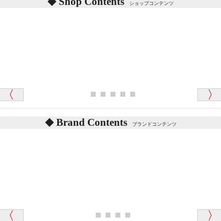
Shop Contents
詳しくは
こちら
をご覧ください。
ショップコンテンツ
「対応はどちらも丁寧でした。値段と他の融通
がきいたのがくまの小屋様です」
テディベアを横にすると音が鳴ります、なぜでしょう
か？
シュタイフのテディベアには、鳴くタイプのテディ
ベアがいます。
愛媛県 K・T 様 （男性）
お腹の中にグロウラーという部品を内臓しています。
「商品説明が細やかで丁寧であったことです」
体をねかせたりおこしたりすると「グーグー」と鳴く
タイプを『グロウラー』といいます。
鳴くタイプのテディベアには、「グロウラー内蔵」と
Brand Contents
ブランドコンテンツ
記載しておりますので、ぜひ探してみてください。
東京都 M・K 様 （女性）
「その他のお店で探したところ「くまの小屋」
テディベアのお腹を押すと「キュッキュッ」と音が鳴
が一番信頼できそうだったので
ります、なぜでしょうか？
シュタイフのテディベアには、おなかを押すと「キ
ュッキュッ」と音が鳴る『スクエーカー』が入ったテ
ディベアがいます。
「スクエーカー内蔵」と記載しておりますので、ぜひ