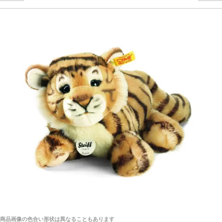
栃木県 K・T 様 （男性）
探してみてください。
「前に買ったことがあったお店でしたので」
シュタイフ社製品の実物を見ることはできますか？
当店はネット販売ですので実物をお見せすることが
千葉県 U・Y 様 （女性）
できません。
「ChatGPTを利用したところ「くまの小屋」さ
んを紹介され…」
海外からのお取り寄せと言うことですが、商品はきち
んと届きますか？
ご安心ください！商品は確実にお届けします。
埼玉県 S・W 様
「送られる際にメールなどで届けて頂きとても
安心感がありました」
商品は直接海外から届くのですか。受取の際、関税な
どはかかりますか？
商品は全て当店へ入荷させたのち欠品を行いお客様
宅へお届けします。
商品画像の色合い形状は異なることもあります