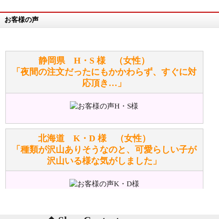
お客様の声
万が一欲しい商品が見つからない場合は、探して取り
寄せてもらうことはできますか？
お任せください！それは当店が謡っています「おも
静岡県 H・S 様 （女性）
てなしの心」で対応させていただきます。
「夜間の注文だったにもかかわらず、すぐに対
応頂き…」
シュタイフのぬいぐるみは洗濯できますか？ ぬいぐ
るみのお手入れ方法を教えてください。
洗濯できるのとできないのがあります。
詳しくは
こちら
をご覧ください。
北海道 K・D 様 （女性）
「種類が沢山ありそうなのと、可愛らしい子が
沢山いる様な気がしました」
ぬいぐるみの耳に付いているボタンやタグに、何か意
味などがありますか？
シリアルNO付きやクラブ限定などいろいろと意味が
あります。
東京都 M・K 様 （女性）