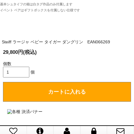
関税はすべて当店にて処理しますのでお客様のご負担
大阪府 Y・W 様 （男性）
基本シュタイフの箱は白タグ作品のみ付属します
は一切ありません。
「取り扱っているNetショップで一番信用出来
イベント ベアはギフトボックスを付属しない仕様です
そうだった」
商品が届くまでにはどのくらいの期間がかかります
か？
Steiff ラージャ ベビー タイガー ダングリン EAN066269
国内で一度検品をしますので、決済確認後、２～４
兵庫県 A・K 様 （女性）
週間でのお届けとなります。
29,800円(税込)
「ベアちゃんの紹介分が丁寧に書かれていたこ
尚、オーダー注文の場合は４～８週間でのお届けとな
と（いつの作品など）」
ります。
個数
（稀に、通関手続き等に時間がかかり、納期が遅れる
個
場合がありますので、ご了承の程よろしくお願い致し
ます。）
カートに入れる
埼玉県 K・I 様 （女性）
注文のキャンセルは可能ですか？
「購入してから商品到着までメールを何度か頂
き、対応に誠実さを感じました」
お取り寄せ商品となっておりますため、仕入先へ発
注後のキャンセルは受け付けかねます。