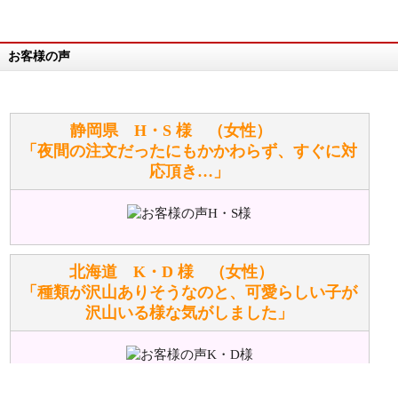
詳細は
こちら
お客様の声
万が一欲しい商品が見つからない場合は、探して取り
寄せてもらうことはできますか？
お任せください！それは当店が謡っています「おも
静岡県 H・S 様 （女性）
てなしの心」で対応させていただきます。
「夜間の注文だったにもかかわらず、すぐに対
応頂き…」
シュタイフのぬいぐるみは洗濯できますか？ ぬいぐ
るみのお手入れ方法を教えてください。
洗濯できるのとできないのがあります。
詳しくは
こちら
をご覧ください。
北海道 K・D 様 （女性）
「種類が沢山ありそうなのと、可愛らしい子が
沢山いる様な気がしました」
ぬいぐるみの耳に付いているボタンやタグに、何か意
味などがありますか？
シリアルNO付きやクラブ限定などいろいろと意味が