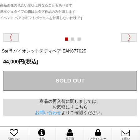
宅へお届けします。
商品画像の色合い形状は異なることもあります
関税はすべて当店にて処理しますのでお客様のご負担
大阪府 Y・W 様 （男性）
基本シュタイフの箱は白タグ作品のみ付属します
は一切ありません。
「取り扱っているNetショップで一番信用出来
イベント ベアはギフトボックスを付属しない仕様です
そうだった」
商品が届くまでにはどのくらいの期間がかかります
か？
Steiff バイオレットテディベア EAN677625
国内で一度検品をしますので、決済確認後、２～４
兵庫県 A・K 様 （女性）
週間でのお届けとなります。
44,000円(税込)
「ベアちゃんの紹介分が丁寧に書かれていたこ
尚、オーダー注文の場合は４～８週間でのお届けとな
と（いつの作品など）」
ります。
（稀に、通関手続き等に時間がかかり、納期が遅れる
SOLD OUT
場合がありますので、ご了承の程よろしくお願い致し
ます。）
商品の再入荷に関しましては、
お気軽に ⇩ こちら
埼玉県 K・I 様 （女性）
お問い合わせ
よりご確認ください。
注文のキャンセルは可能ですか？
「購入してから商品到着までメールを何度か頂
き、対応に誠実さを感じました」
お取り寄せ商品となっておりますため、仕入先へ発
注後のキャンセルは受け付けかねます。
初めての
支払
特定商
プライバシー
お問い