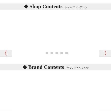
あります。
東京都 M・K 様 （女性）
Shop Contents
詳しくは
こちら
をご覧ください。
ショップコンテンツ
「対応はどちらも丁寧でした。値段と他の融通
がきいたのがくまの小屋様です」
テディベアを横にすると音が鳴ります、なぜでしょう
か？
シュタイフのテディベアには、鳴くタイプのテディ
ベアがいます。
愛媛県 K・T 様 （男性）
お腹の中にグロウラーという部品を内臓しています。
「商品説明が細やかで丁寧であったことです」
体をねかせたりおこしたりすると「グーグー」と鳴く
タイプを『グロウラー』といいます。
鳴くタイプのテディベアには、「グロウラー内蔵」と
Brand Contents
ブランドコンテンツ
記載しておりますので、ぜひ探してみてください。
東京都 M・K 様 （女性）
「その他のお店で探したところ「くまの小屋」
テディベアのお腹を押すと「キュッキュッ」と音が鳴
が一番信頼できそうだったので
ります、なぜでしょうか？
シュタイフのテディベアには、おなかを押すと「キ
ュッキュッ」と音が鳴る『スクエーカー』が入ったテ