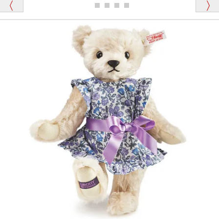
ディベアがいます。
栃木県 K・T 様 （男性）
「スクエーカー内蔵」と記載しておりますので、ぜひ
探してみてください。
「前に買ったことがあったお店でしたので」
シュタイフ社製品の実物を見ることはできますか？
当店はネット販売ですので実物をお見せすることが
千葉県 U・Y 様 （女性）
できません。
「ChatGPTを利用したところ「くまの小屋」さ
んを紹介され…」
海外からのお取り寄せと言うことですが、商品はきち
んと届きますか？
ご安心ください！商品は確実にお届けします。
埼玉県 S・W 様
「送られる際にメールなどで届けて頂きとても
安心感がありました」
商品は直接海外から届くのですか。受取の際、関税な
どはかかりますか？
商品は全て当店へ入荷させたのち欠品を行いお客様