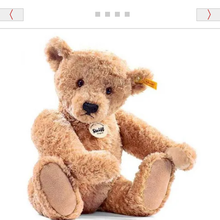
ディベアがいます。
栃木県 K・T 様 （男性）
「スクエーカー内蔵」と記載しておりますので、ぜひ
探してみてください。
「前に買ったことがあったお店でしたので」
シュタイフ社製品の実物を見ることはできますか？
当店はネット販売ですので実物をお見せすることが
千葉県 U・Y 様 （女性）
できません。
「ChatGPTを利用したところ「くまの小屋」さ
んを紹介され…」
海外からのお取り寄せと言うことですが、商品はきち
んと届きますか？
ご安心ください！商品は確実にお届けします。
埼玉県 S・W 様
「送られる際にメールなどで届けて頂きとても
安心感がありました」
商品は直接海外から届くのですか。受取の際、関税な
どはかかりますか？
商品は全て当店へ入荷させたのち欠品を行いお客様