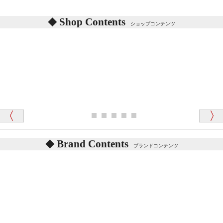
シリアルNO付きやクラブ限定などいろいろと意味が
あります。
東京都 M・K 様 （女性）
Shop Contents
詳しくは
こちら
をご覧ください。
ショップコンテンツ
「対応はどちらも丁寧でした。値段と他の融通
がきいたのがくまの小屋様です」
テディベアを横にすると音が鳴ります、なぜでしょう
か？
シュタイフのテディベアには、鳴くタイプのテディ
ベアがいます。
愛媛県 K・T 様 （男性）
お腹の中にグロウラーという部品を内臓しています。
「商品説明が細やかで丁寧であったことです」
体をねかせたりおこしたりすると「グーグー」と鳴く
タイプを『グロウラー』といいます。
鳴くタイプのテディベアには、「グロウラー内蔵」と
Brand Contents
ブランドコンテンツ
記載しておりますので、ぜひ探してみてください。
東京都 M・K 様 （女性）
「その他のお店で探したところ「くまの小屋」
テディベアのお腹を押すと「キュッキュッ」と音が鳴
が一番信頼できそうだったので
ります、なぜでしょうか？
シュタイフのテディベアには、おなかを押すと「キ
ュッキュッ」と音が鳴る『スクエーカー』が入ったテ