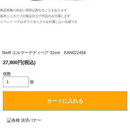
宅へお届けします。
商品画像の色合い形状は異なることもあります
関税はすべて当店にて処理しますのでお客様のご負担
大阪府 Y・W 様 （男性）
基本シュタイフの箱は白タグ作品のみ付属します
は一切ありません。
「取り扱っているNetショップで一番信用出来
イベント ベアはギフトボックスを付属しない仕様です
そうだった」
商品が届くまでにはどのくらいの期間がかかります
か？
Steiff エルマーテディベア 32cm EAN022456
国内で一度検品をしますので、決済確認後、２～４
兵庫県 A・K 様 （女性）
週間でのお届けとなります。
27,800円(税込)
「ベアちゃんの紹介分が丁寧に書かれていたこ
尚、オーダー注文の場合は４～８週間でのお届けとな
と（いつの作品など）」
ります。
個数
（稀に、通関手続き等に時間がかかり、納期が遅れる
個
場合がありますので、ご了承の程よろしくお願い致し
ます。）
カートに入れる
埼玉県 K・I 様 （女性）
注文のキャンセルは可能ですか？
「購入してから商品到着までメールを何度か頂
き、対応に誠実さを感じました」
お取り寄せ商品となっておりますため、仕入先へ発
注後のキャンセルは受け付けかねます。