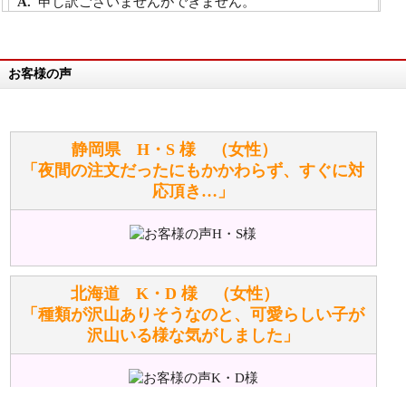
申し訳ございませんができません。
詳細は
こちら
お客様の声
万が一欲しい商品が見つからない場合は、探して取り
寄せてもらうことはできますか？
お任せください！それは当店が謡っています「おも
静岡県 H・S 様 （女性）
てなしの心」で対応させていただきます。
「夜間の注文だったにもかかわらず、すぐに対
応頂き…」
シュタイフのぬいぐるみは洗濯できますか？ ぬいぐ
るみのお手入れ方法を教えてください。
洗濯できるのとできないのがあります。
詳しくは
こちら
をご覧ください。
北海道 K・D 様 （女性）
「種類が沢山ありそうなのと、可愛らしい子が
沢山いる様な気がしました」
ぬいぐるみの耳に付いているボタンやタグに、何か意
味などがありますか？