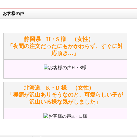
お客様の声
万が一欲しい商品が見つからない場合は、探して取り
寄せてもらうことはできますか？
お任せください！それは当店が謡っています「おも
静岡県 H・S 様 （女性）
てなしの心」で対応させていただきます。
「夜間の注文だったにもかかわらず、すぐに対
応頂き…」
シュタイフのぬいぐるみは洗濯できますか？ ぬいぐ
るみのお手入れ方法を教えてください。
洗濯できるのとできないのがあります。
詳しくは
こちら
をご覧ください。
北海道 K・D 様 （女性）
「種類が沢山ありそうなのと、可愛らしい子が
沢山いる様な気がしました」
ぬいぐるみの耳に付いているボタンやタグに、何か意
味などがありますか？
シリアルNO付きやクラブ限定などいろいろと意味が
あります。
東京都 M・K 様 （女性）