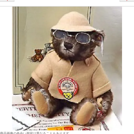
栃木県 K・T 様 （男性）
「スクエーカー内蔵」と記載しておりますので、ぜひ
探してみてください。
「前に買ったことがあったお店でしたので」
シュタイフ社製品の実物を見ることはできますか？
当店はネット販売ですので実物をお見せすることが
千葉県 U・Y 様 （女性）
できません。
「ChatGPTを利用したところ「くまの小屋」さ
んを紹介され…」
海外からのお取り寄せと言うことですが、商品はきち
んと届きますか？
ご安心ください！商品は確実にお届けします。
埼玉県 S・W 様
「送られる際にメールなどで届けて頂きとても
安心感がありました」
商品は直接海外から届くのですか。受取の際、関税な
どはかかりますか？
商品は全て当店へ入荷させたのち欠品を行いお客様
宅へお届けします。
商品画像の色合い形状は異なることもあります