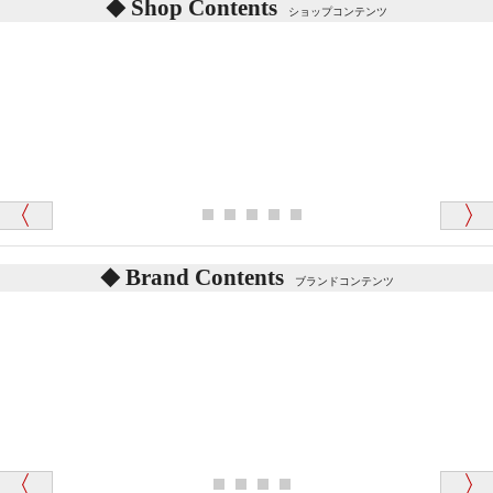
Shop Contents
詳しくは
こちら
をご覧ください。
ショップコンテンツ
「対応はどちらも丁寧でした。値段と他の融通
がきいたのがくまの小屋様です」
テディベアを横にすると音が鳴ります、なぜでしょう
か？
シュタイフのテディベアには、鳴くタイプのテディ
ベアがいます。
愛媛県 K・T 様 （男性）
お腹の中にグロウラーという部品を内臓しています。
「商品説明が細やかで丁寧であったことです」
体をねかせたりおこしたりすると「グーグー」と鳴く
タイプを『グロウラー』といいます。
鳴くタイプのテディベアには、「グロウラー内蔵」と
Brand Contents
ブランドコンテンツ
記載しておりますので、ぜひ探してみてください。
東京都 M・K 様 （女性）
「その他のお店で探したところ「くまの小屋」
テディベアのお腹を押すと「キュッキュッ」と音が鳴
が一番信頼できそうだったので
ります、なぜでしょうか？
シュタイフのテディベアには、おなかを押すと「キ
ュッキュッ」と音が鳴る『スクエーカー』が入ったテ
ディベアがいます。