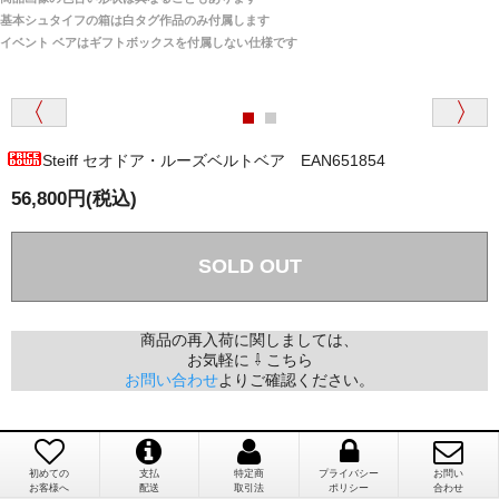
関税はすべて当店にて処理しますのでお客様のご負担
大阪府 Y・W 様 （男性）
基本シュタイフの箱は白タグ作品のみ付属します
は一切ありません。
「取り扱っているNetショップで一番信用出来
イベント ベアはギフトボックスを付属しない仕様です
そうだった」
商品が届くまでにはどのくらいの期間がかかります
か？
Steiff セオドア・ルーズベルトベア EAN651854
国内で一度検品をしますので、決済確認後、２～４
兵庫県 A・K 様 （女性）
週間でのお届けとなります。
56,800円(税込)
「ベアちゃんの紹介分が丁寧に書かれていたこ
尚、オーダー注文の場合は４～８週間でのお届けとな
と（いつの作品など）」
ります。
（稀に、通関手続き等に時間がかかり、納期が遅れる
SOLD OUT
場合がありますので、ご了承の程よろしくお願い致し
ます。）
商品の再入荷に関しましては、
お気軽に ⇩ こちら
埼玉県 K・I 様 （女性）
お問い合わせ
よりご確認ください。
注文のキャンセルは可能ですか？
「購入してから商品到着までメールを何度か頂
き、対応に誠実さを感じました」
お取り寄せ商品となっておりますため、仕入先へ発
注後のキャンセルは受け付けかねます。
初めての
支払
特定商
プライバシー
お問い
お客様へ
配送
取引法
ポリシー
合わせ