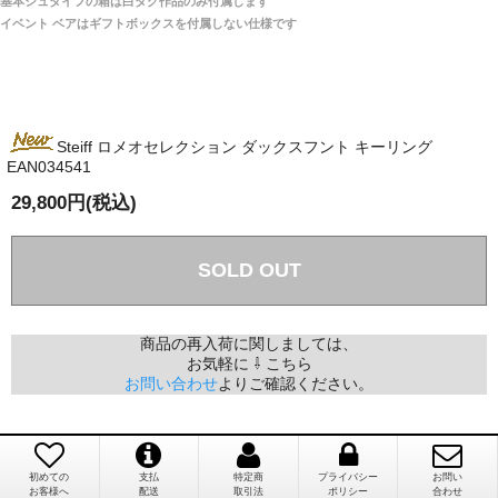
基本シュタイフの箱は白タグ作品のみ付属します
は一切ありません。
「取り扱っているNetショップで一番信用出来
イベント ベアはギフトボックスを付属しない仕様です
そうだった」
商品が届くまでにはどのくらいの期間がかかります
か？
Steiff ロメオセレクション ダックスフント キーリング
国内で一度検品をしますので、決済確認後、２～４
EAN034541
兵庫県 A・K 様 （女性）
週間でのお届けとなります。
「ベアちゃんの紹介分が丁寧に書かれていたこ
尚、オーダー注文の場合は４～８週間でのお届けとな
29,800円(税込)
と（いつの作品など）」
ります。
（稀に、通関手続き等に時間がかかり、納期が遅れる
場合がありますので、ご了承の程よろしくお願い致し
SOLD OUT
ます。）
埼玉県 K・I 様 （女性）
商品の再入荷に関しましては、
注文のキャンセルは可能ですか？
お気軽に ⇩ こちら
「購入してから商品到着までメールを何度か頂
お問い合わせ
よりご確認ください。
き、対応に誠実さを感じました」
お取り寄せ商品となっておりますため、仕入先へ発
注後のキャンセルは受け付けかねます。
初めての
支払
特定商
プライバシー
お問い
お客様へ
配送
取引法
ポリシー
合わせ