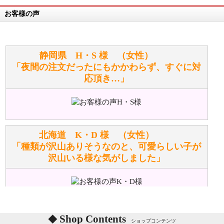
お客様の声
万が一欲しい商品が見つからない場合は、探して取り
寄せてもらうことはできますか？
お任せください！それは当店が謡っています「おも
静岡県 H・S 様 （女性）
てなしの心」で対応させていただきます。
「夜間の注文だったにもかかわらず、すぐに対
応頂き…」
シュタイフのぬいぐるみは洗濯できますか？ ぬいぐ
るみのお手入れ方法を教えてください。
洗濯できるのとできないのがあります。
詳しくは
こちら
をご覧ください。
北海道 K・D 様 （女性）
「種類が沢山ありそうなのと、可愛らしい子が
沢山いる様な気がしました」
ぬいぐるみの耳に付いているボタンやタグに、何か意
味などがありますか？
シリアルNO付きやクラブ限定などいろいろと意味が
あります。
東京都 M・K 様 （女性）
Shop Contents
詳しくは
こちら
をご覧ください。
ショップコンテンツ