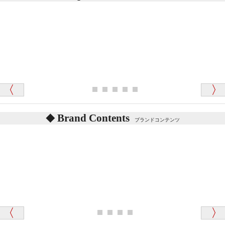
「対応はどちらも丁寧でした。値段と他の融通
がきいたのがくまの小屋様です」
テディベアを横にすると音が鳴ります、なぜでしょう
か？
シュタイフのテディベアには、鳴くタイプのテディ
ベアがいます。
愛媛県 K・T 様 （男性）
お腹の中にグロウラーという部品を内臓しています。
「商品説明が細やかで丁寧であったことです」
体をねかせたりおこしたりすると「グーグー」と鳴く
タイプを『グロウラー』といいます。
鳴くタイプのテディベアには、「グロウラー内蔵」と
Brand Contents
ブランドコンテンツ
記載しておりますので、ぜひ探してみてください。
東京都 M・K 様 （女性）
「その他のお店で探したところ「くまの小屋」
テディベアのお腹を押すと「キュッキュッ」と音が鳴
が一番信頼できそうだったので
ります、なぜでしょうか？
シュタイフのテディベアには、おなかを押すと「キ
ュッキュッ」と音が鳴る『スクエーカー』が入ったテ
ディベアがいます。
栃木県 K・T 様 （男性）
「スクエーカー内蔵」と記載しておりますので、ぜひ