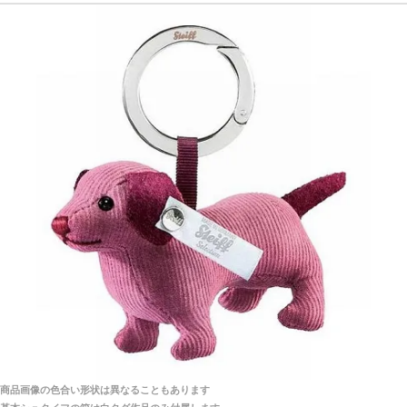
探してみてください。
「前に買ったことがあったお店でしたので」
シュタイフ社製品の実物を見ることはできますか？
当店はネット販売ですので実物をお見せすることが
千葉県 U・Y 様 （女性）
できません。
「ChatGPTを利用したところ「くまの小屋」さ
んを紹介され…」
海外からのお取り寄せと言うことですが、商品はきち
んと届きますか？
ご安心ください！商品は確実にお届けします。
埼玉県 S・W 様
「送られる際にメールなどで届けて頂きとても
安心感がありました」
商品は直接海外から届くのですか。受取の際、関税な
どはかかりますか？
商品は全て当店へ入荷させたのち欠品を行いお客様
宅へお届けします。
商品画像の色合い形状は異なることもあります
関税はすべて当店にて処理しますのでお客様のご負担
大阪府 Y・W 様 （男性）