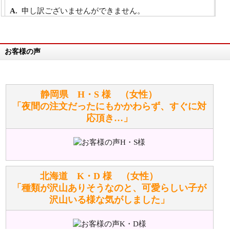
申し訳ございませんができません。
詳細は
こちら
お客様の声
万が一欲しい商品が見つからない場合は、探して取り
寄せてもらうことはできますか？
お任せください！それは当店が謡っています「おも
静岡県 H・S 様 （女性）
てなしの心」で対応させていただきます。
「夜間の注文だったにもかかわらず、すぐに対
応頂き…」
シュタイフのぬいぐるみは洗濯できますか？ ぬいぐ
るみのお手入れ方法を教えてください。
洗濯できるのとできないのがあります。
詳しくは
こちら
をご覧ください。
北海道 K・D 様 （女性）
「種類が沢山ありそうなのと、可愛らしい子が
沢山いる様な気がしました」
ぬいぐるみの耳に付いているボタンやタグに、何か意
味などがありますか？