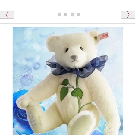
ュッキュッ」と音が鳴る『スクエーカー』が入ったテ
ディベアがいます。
栃木県 K・T 様 （男性）
「スクエーカー内蔵」と記載しておりますので、ぜひ
探してみてください。
「前に買ったことがあったお店でしたので」
シュタイフ社製品の実物を見ることはできますか？
当店はネット販売ですので実物をお見せすることが
千葉県 U・Y 様 （女性）
できません。
「ChatGPTを利用したところ「くまの小屋」さ
んを紹介され…」
海外からのお取り寄せと言うことですが、商品はきち
んと届きますか？
ご安心ください！商品は確実にお届けします。
埼玉県 S・W 様
「送られる際にメールなどで届けて頂きとても
安心感がありました」
商品は直接海外から届くのですか。受取の際、関税な
どはかかりますか？