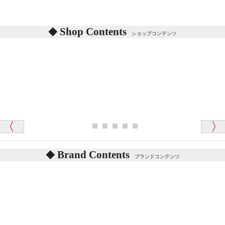
シリアルNO付きやクラブ限定などいろいろと意味が
あります。
東京都 M・K 様 （女性）
Shop Contents
詳しくは
こちら
をご覧ください。
ショップコンテンツ
「対応はどちらも丁寧でした。値段と他の融通
がきいたのがくまの小屋様です」
テディベアを横にすると音が鳴ります、なぜでしょう
か？
シュタイフのテディベアには、鳴くタイプのテディ
ベアがいます。
愛媛県 K・T 様 （男性）
お腹の中にグロウラーという部品を内臓しています。
「商品説明が細やかで丁寧であったことです」
体をねかせたりおこしたりすると「グーグー」と鳴く
タイプを『グロウラー』といいます。
鳴くタイプのテディベアには、「グロウラー内蔵」と
Brand Contents
ブランドコンテンツ
記載しておりますので、ぜひ探してみてください。
東京都 M・K 様 （女性）
「その他のお店で探したところ「くまの小屋」
テディベアのお腹を押すと「キュッキュッ」と音が鳴
が一番信頼できそうだったので
ります、なぜでしょうか？
シュタイフのテディベアには、おなかを押すと「キ