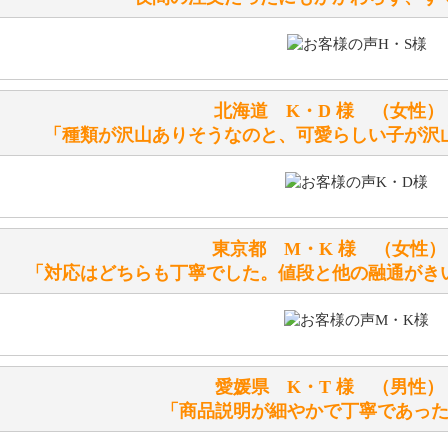
ぬいぐるみの耳に付いているボタンやタグに、何か意味など
シリアルNO付きやクラブ限定などいろいろと意味があります
北海道 K・D 様 （女
詳しくは
こちら
をご覧ください。
「種類が沢山ありそうなのと、可愛らしい子が沢
テディベアを横にすると音が鳴ります、なぜでしょうか？
シュタイフのテディベアには、鳴くタイプのテディベアがい
東京都 M・K 様 （女
お腹の中にグロウラーという部品を内臓しています。
「対応はどちらも丁寧でした。値段と他の融通がき
体をねかせたりおこしたりすると「グーグー」と鳴くタイプ
鳴くタイプのテディベアには、「グロウラー内蔵」と記載し
ださい。
愛媛県 K・T 様 （男
テディベアのお腹を押すと「キュッキュッ」と音が鳴ります
「商品説明が細やかで丁寧であっ
シュタイフのテディベアには、おなかを押すと「キュッキュ