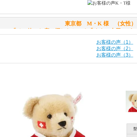
入ったテディベアがいます。
「スクエーカー内蔵」と記載しておりますので、ぜひ探して
東京都 M・K 様 （女
シュタイフ社製品の実物を見ることはできますか？
「その他のお店で探したところ「くまの小屋」が
当店はネット販売ですので実物をお見せすることができませ
お客様の声（1）
お客様の声（2）
お客様の声（3）
海外からのお取り寄せと言うことですが、商品はきちんと届
栃木県 K・T 様 （男
「前に買ったことがあったお店で
ご安心ください！商品は確実にお届けします。
商品は直接海外から届くのですか。受取の際、関税などはか
千葉県 U・Y 様 （女
商品は全て当店へ入荷させたのち欠品を行いお客様宅へお届
関税はすべて当店にて処理しますのでお客様のご負担は一切
「ChatGPTを利用したところ「くまの小
型
商品が届くまでにはどのくらいの期間がかかりますか？