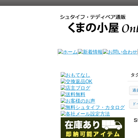
タ
過
ド
S