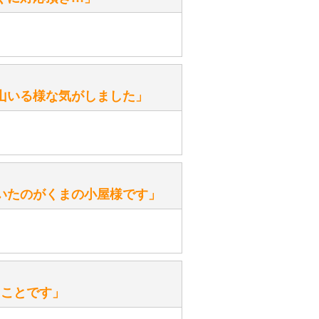
がありますか？
。
性）
山いる様な気がしました」
ます。
性）
いたのがくまの小屋様です」
を『グロウラー』といいます。
ておりますので、ぜひ探してみてく
性）
、なぜでしょうか？
たことです」
ッ」と音が鳴る『スクエーカー』が