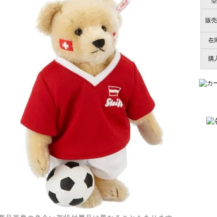
型
販売
在
購