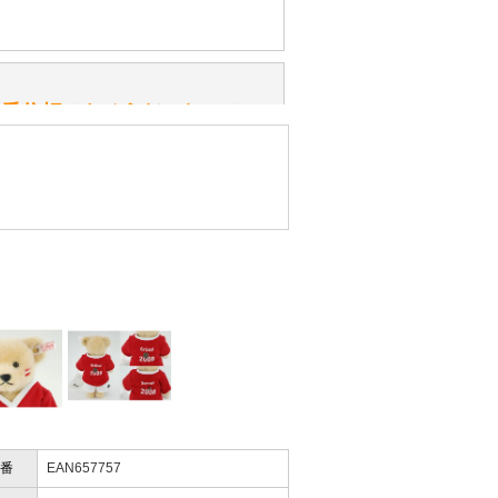
みてください。
性）
一番信頼できそうだったので
ん。
きますか？
性）
したので」
かりますか？
性）
けします。
ありません。
屋」さんを紹介され…」
番
EAN657757