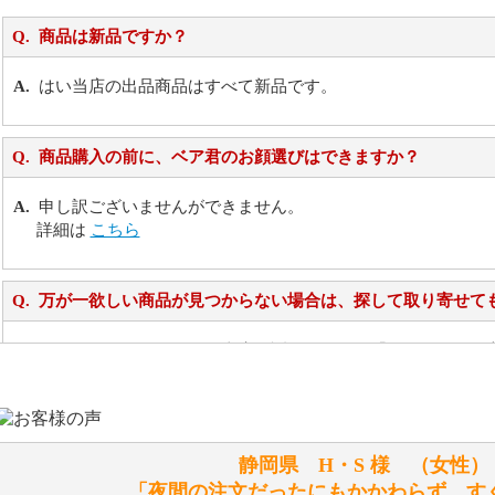
商品は新品ですか？
はい当店の出品商品はすべて新品です。
商品購入の前に、ベア君のお顔選びはできますか？
申し訳ございませんができません。
詳細は
こちら
万が一欲しい商品が見つからない場合は、探して取り寄せて
お任せください！それは当店が謡っています「おもてなしの
シュタイフのぬいぐるみは洗濯できますか？ ぬいぐるみの
静岡県 H・S 様 （女
洗濯できるのとできないのがあります。
「夜間の注文だったにもかかわらず、す
詳しくは
こちら
をご覧ください。