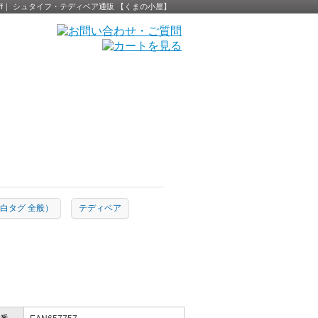
- Steiff｜ シュタイフ・テディベア通販 【くまの小屋】
ion（白タグ 全般）
テディベア