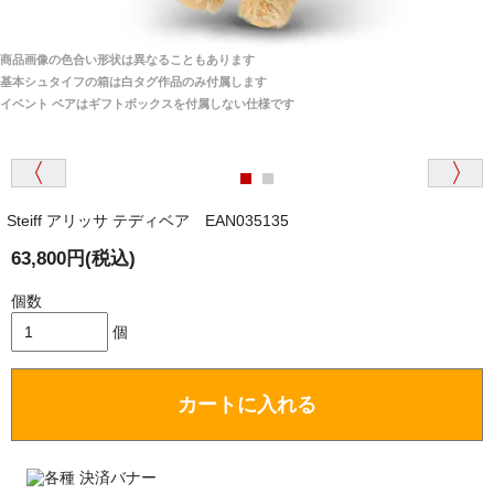
商品は全て当店へ入荷させたのち欠品を行いお客様
宅へお届けします。
商品画像の色合い形状は異なることもあります
関税はすべて当店にて処理しますのでお客様のご負担
大阪府 Y・W 様 （男性）
基本シュタイフの箱は白タグ作品のみ付属します
は一切ありません。
「取り扱っているNetショップで一番信用出来
イベント ベアはギフトボックスを付属しない仕様です
そうだった」
商品が届くまでにはどのくらいの期間がかかります
か？
Steiff アリッサ テディベア EAN035135
国内で一度検品をしますので、決済確認後、２～４
兵庫県 A・K 様 （女性）
週間でのお届けとなります。
63,800円(税込)
「ベアちゃんの紹介分が丁寧に書かれていたこ
尚、オーダー注文の場合は４～８週間でのお届けとな
と（いつの作品など）」
ります。
個数
（稀に、通関手続き等に時間がかかり、納期が遅れる
個
場合がありますので、ご了承の程よろしくお願い致し
ます。）
カートに入れる
埼玉県 K・I 様 （女性）
注文のキャンセルは可能ですか？
「購入してから商品到着までメールを何度か頂
き、対応に誠実さを感じました」
お取り寄せ商品となっておりますため、仕入先へ発