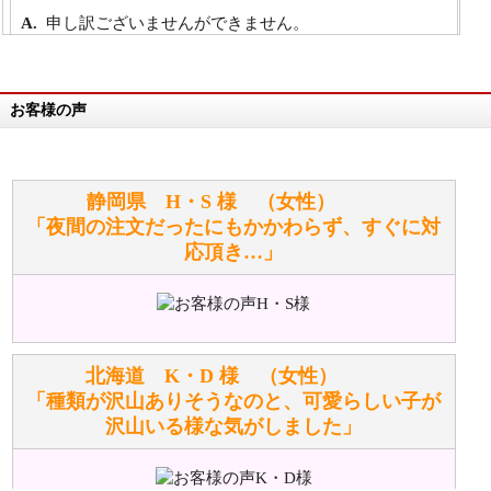
申し訳ございませんができません。
詳細は
こちら
お客様の声
万が一欲しい商品が見つからない場合は、探して取り
寄せてもらうことはできますか？
お任せください！それは当店が謡っています「おも
静岡県 H・S 様 （女性）
てなしの心」で対応させていただきます。
「夜間の注文だったにもかかわらず、すぐに対
応頂き…」
シュタイフのぬいぐるみは洗濯できますか？ ぬいぐ
るみのお手入れ方法を教えてください。
洗濯できるのとできないのがあります。
詳しくは
こちら
をご覧ください。
北海道 K・D 様 （女性）
「種類が沢山ありそうなのと、可愛らしい子が
沢山いる様な気がしました」
ぬいぐるみの耳に付いているボタンやタグに、何か意
味などがありますか？