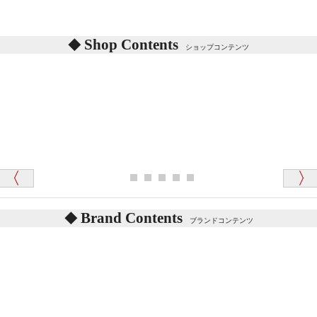
シリアルNO付きやクラブ限定などいろいろと意味が
あります。
東京都 M・K 様 （女性）
Shop Contents
詳しくは
こちら
をご覧ください。
ショップコンテンツ
「対応はどちらも丁寧でした。値段と他の融通
がきいたのがくまの小屋様です」
テディベアを横にすると音が鳴ります、なぜでしょう
か？
シュタイフのテディベアには、鳴くタイプのテディ
ベアがいます。
愛媛県 K・T 様 （男性）
お腹の中にグロウラーという部品を内臓しています。
「商品説明が細やかで丁寧であったことです」
体をねかせたりおこしたりすると「グーグー」と鳴く
タイプを『グロウラー』といいます。
鳴くタイプのテディベアには、「グロウラー内蔵」と
Brand Contents
ブランドコンテンツ
記載しておりますので、ぜひ探してみてください。
東京都 M・K 様 （女性）
「その他のお店で探したところ「くまの小屋」
テディベアのお腹を押すと「キュッキュッ」と音が鳴
が一番信頼できそうだったので
ります、なぜでしょうか？
シュタイフのテディベアには、おなかを押すと「キ