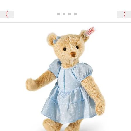
ュッキュッ」と音が鳴る『スクエーカー』が入ったテ
ディベアがいます。
栃木県 K・T 様 （男性）
「スクエーカー内蔵」と記載しておりますので、ぜひ
探してみてください。
「前に買ったことがあったお店でしたので」
シュタイフ社製品の実物を見ることはできますか？
当店はネット販売ですので実物をお見せすることが
千葉県 U・Y 様 （女性）
できません。
「ChatGPTを利用したところ「くまの小屋」さ
んを紹介され…」
海外からのお取り寄せと言うことですが、商品はきち
んと届きますか？
ご安心ください！商品は確実にお届けします。
埼玉県 S・W 様
「送られる際にメールなどで届けて頂きとても
安心感がありました」
商品は直接海外から届くのですか。受取の際、関税な
どはかかりますか？