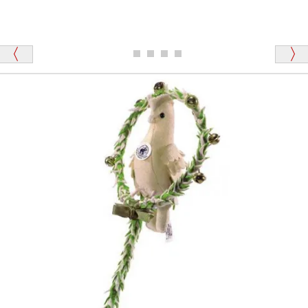
シュタイフのテディベアには、おなかを押すと「キ
ュッキュッ」と音が鳴る『スクエーカー』が入ったテ
ディベアがいます。
栃木県 K・T 様 （男性）
「スクエーカー内蔵」と記載しておりますので、ぜひ
探してみてください。
「前に買ったことがあったお店でしたので」
シュタイフ社製品の実物を見ることはできますか？
当店はネット販売ですので実物をお見せすることが
千葉県 U・Y 様 （女性）
できません。
「ChatGPTを利用したところ「くまの小屋」さ
んを紹介され…」
海外からのお取り寄せと言うことですが、商品はきち
んと届きますか？
ご安心ください！商品は確実にお届けします。
埼玉県 S・W 様
「送られる際にメールなどで届けて頂きとても
安心感がありました」
商品は直接海外から届くのですか。受取の際、関税な