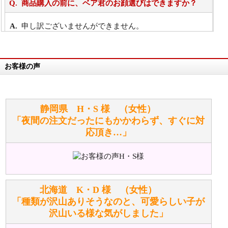
商品購入の前に、ベア君のお顔選びはできますか？
申し訳ございませんができません。
詳細は
こちら
お客様の声
万が一欲しい商品が見つからない場合は、探して取り
寄せてもらうことはできますか？
お任せください！それは当店が謡っています「おも
静岡県 H・S 様 （女性）
てなしの心」で対応させていただきます。
「夜間の注文だったにもかかわらず、すぐに対
応頂き…」
シュタイフのぬいぐるみは洗濯できますか？ ぬいぐ
るみのお手入れ方法を教えてください。
洗濯できるのとできないのがあります。
詳しくは
こちら
をご覧ください。
北海道 K・D 様 （女性）
「種類が沢山ありそうなのと、可愛らしい子が
沢山いる様な気がしました」
ぬいぐるみの耳に付いているボタンやタグに、何か意