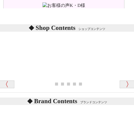
味などがありますか？
シリアルNO付きやクラブ限定などいろいろと意味が
あります。
東京都 M・K 様 （女性）
Shop Contents
詳しくは
こちら
をご覧ください。
ショップコンテンツ
「対応はどちらも丁寧でした。値段と他の融通
がきいたのがくまの小屋様です」
テディベアを横にすると音が鳴ります、なぜでしょう
か？
シュタイフのテディベアには、鳴くタイプのテディ
ベアがいます。
愛媛県 K・T 様 （男性）
お腹の中にグロウラーという部品を内臓しています。
「商品説明が細やかで丁寧であったことです」
体をねかせたりおこしたりすると「グーグー」と鳴く
タイプを『グロウラー』といいます。
鳴くタイプのテディベアには、「グロウラー内蔵」と
Brand Contents
ブランドコンテンツ
記載しておりますので、ぜひ探してみてください。
東京都 M・K 様 （女性）
「その他のお店で探したところ「くまの小屋」
テディベアのお腹を押すと「キュッキュッ」と音が鳴
が一番信頼できそうだったので
ります、なぜでしょうか？