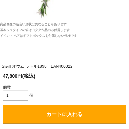
どはかかりますか？
商品は全て当店へ入荷させたのち欠品を行いお客様
宅へお届けします。
商品画像の色合い形状は異なることもあります
関税はすべて当店にて処理しますのでお客様のご負担
大阪府 Y・W 様 （男性）
基本シュタイフの箱は白タグ作品のみ付属します
は一切ありません。
「取り扱っているNetショップで一番信用出来
イベント ベアはギフトボックスを付属しない仕様です
そうだった」
商品が届くまでにはどのくらいの期間がかかります
か？
Steiff オウム ラトル1898 EAN400322
国内で一度検品をしますので、決済確認後、２～４
兵庫県 A・K 様 （女性）
週間でのお届けとなります。
47,800円(税込)
「ベアちゃんの紹介分が丁寧に書かれていたこ
尚、オーダー注文の場合は４～８週間でのお届けとな
と（いつの作品など）」
ります。
個数
（稀に、通関手続き等に時間がかかり、納期が遅れる
個
場合がありますので、ご了承の程よろしくお願い致し
ます。）
カートに入れる
埼玉県 K・I 様 （女性）
注文のキャンセルは可能ですか？
「購入してから商品到着までメールを何度か頂