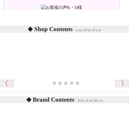
味などがありますか？
シリアルNO付きやクラブ限定などいろいろと意味が
あります。
東京都 M・K 様 （女性）
Shop Contents
詳しくは
こちら
をご覧ください。
ショップコンテンツ
「対応はどちらも丁寧でした。値段と他の融通
がきいたのがくまの小屋様です」
テディベアを横にすると音が鳴ります、なぜでしょう
か？
シュタイフのテディベアには、鳴くタイプのテディ
ベアがいます。
愛媛県 K・T 様 （男性）
お腹の中にグロウラーという部品を内臓しています。
「商品説明が細やかで丁寧であったことです」
体をねかせたりおこしたりすると「グーグー」と鳴く
タイプを『グロウラー』といいます。
鳴くタイプのテディベアには、「グロウラー内蔵」と
Brand Contents
ブランドコンテンツ
記載しておりますので、ぜひ探してみてください。
東京都 M・K 様 （女性）
「その他のお店で探したところ「くまの小屋」
テディベアのお腹を押すと「キュッキュッ」と音が鳴
が一番信頼できそうだったので
ります、なぜでしょうか？