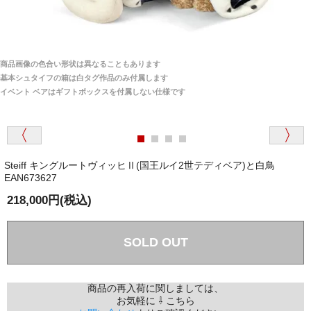
どはかかりますか？
商品は全て当店へ入荷させたのち欠品を行いお客様
宅へお届けします。
商品画像の色合い形状は異なることもあります
関税はすべて当店にて処理しますのでお客様のご負担
大阪府 Y・W 様 （男性）
基本シュタイフの箱は白タグ作品のみ付属します
は一切ありません。
「取り扱っているNetショップで一番信用出来
イベント ベアはギフトボックスを付属しない仕様です
そうだった」
商品が届くまでにはどのくらいの期間がかかります
か？
Steiff キングルートヴィッヒⅡ(国王ルイ2世テディベア)と白鳥
国内で一度検品をしますので、決済確認後、２～４
EAN673627
兵庫県 A・K 様 （女性）
週間でのお届けとなります。
「ベアちゃんの紹介分が丁寧に書かれていたこ
218,000円(税込)
尚、オーダー注文の場合は４～８週間でのお届けとな
と（いつの作品など）」
ります。
（稀に、通関手続き等に時間がかかり、納期が遅れる
SOLD OUT
場合がありますので、ご了承の程よろしくお願い致し
ます。）
商品の再入荷に関しましては、
埼玉県 K・I 様 （女性）
お気軽に ⇩ こちら
注文のキャンセルは可能ですか？
「購入してから商品到着までメールを何度か頂