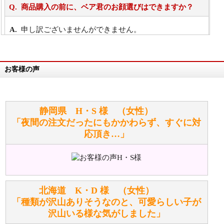
商品購入の前に、ベア君のお顔選びはできますか？
申し訳ございませんができません。
詳細は
こちら
お客様の声
万が一欲しい商品が見つからない場合は、探して取り
寄せてもらうことはできますか？
お任せください！それは当店が謡っています「おも
静岡県 H・S 様 （女性）
てなしの心」で対応させていただきます。
「夜間の注文だったにもかかわらず、すぐに対
応頂き…」
シュタイフのぬいぐるみは洗濯できますか？ ぬいぐ
るみのお手入れ方法を教えてください。
洗濯できるのとできないのがあります。
詳しくは
こちら
をご覧ください。
北海道 K・D 様 （女性）
「種類が沢山ありそうなのと、可愛らしい子が
沢山いる様な気がしました」
ぬいぐるみの耳に付いているボタンやタグに、何か意