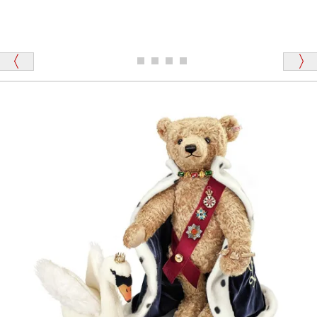
シュタイフのテディベアには、おなかを押すと「キ
ュッキュッ」と音が鳴る『スクエーカー』が入ったテ
ディベアがいます。
栃木県 K・T 様 （男性）
「スクエーカー内蔵」と記載しておりますので、ぜひ
探してみてください。
「前に買ったことがあったお店でしたので」
シュタイフ社製品の実物を見ることはできますか？
当店はネット販売ですので実物をお見せすることが
千葉県 U・Y 様 （女性）
できません。
「ChatGPTを利用したところ「くまの小屋」さ
んを紹介され…」
海外からのお取り寄せと言うことですが、商品はきち
んと届きますか？
ご安心ください！商品は確実にお届けします。
埼玉県 S・W 様
「送られる際にメールなどで届けて頂きとても
安心感がありました」
商品は直接海外から届くのですか。受取の際、関税な