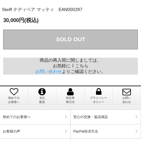
Steiff テディベア マッティ EAN000287
国内で一度検品をしますので、決済確認後、２～４
兵庫県 A・K 様 （女性）
週間でのお届けとなります。
30,000円(税込)
「ベアちゃんの紹介分が丁寧に書かれていたこ
尚、オーダー注文の場合は４～８週間でのお届けとな
と（いつの作品など）」
ります。
（稀に、通関手続き等に時間がかかり、納期が遅れる
SOLD OUT
場合がありますので、ご了承の程よろしくお願い致し
ます。）
商品の再入荷に関しましては、
お気軽に ⇩ こちら
埼玉県 K・I 様 （女性）
お問い合わせ
よりご確認ください。
注文のキャンセルは可能ですか？
「購入してから商品到着までメールを何度か頂
き、対応に誠実さを感じました」
お取り寄せ商品となっておりますため、仕入先へ発
注後のキャンセルは受け付けかねます。
初めての
支払
特定商
プライバシー
お問い
お客様へ
配送
取引法
ポリシー
合わせ
個人情報の漏洩は大丈夫でしょうか？
新潟県 A・K 様 （女性）
初めてのお客様へ
安心の交換・返品保証
「在庫がほとんど無い中で、数少ない「在庫あ
お客様の個人上を送信するにあたり、当店では日本
り」だったこと」
お客様の声
PayPal決済方法
ベリサイン株式会社のSSLサーバー証明書を使用して
おります。お買い物・お問い合わせで送信される全て