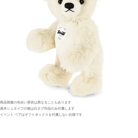
当店はネット販売ですので実物をお見せすることが
千葉県 U・Y 様 （女性）
できません。
「ChatGPTを利用したところ「くまの小屋」さ
んを紹介され…」
海外からのお取り寄せと言うことですが、商品はきち
んと届きますか？
ご安心ください！商品は確実にお届けします。
埼玉県 S・W 様
「送られる際にメールなどで届けて頂きとても
安心感がありました」
商品は直接海外から届くのですか。受取の際、関税な
どはかかりますか？
商品は全て当店へ入荷させたのち欠品を行いお客様
宅へお届けします。
商品画像の色合い形状は異なることもあります
関税はすべて当店にて処理しますのでお客様のご負担
大阪府 Y・W 様 （男性）
基本シュタイフの箱は白タグ作品のみ付属します
は一切ありません。
「取り扱っているNetショップで一番信用出来
イベント ベアはギフトボックスを付属しない仕様です
そうだった」
商品が届くまでにはどのくらいの期間がかかります
か？