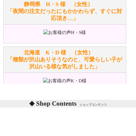
お任せください！それは当店が謡っています「おも
静岡県 H・S 様 （女性）
てなしの心」で対応させていただきます。
「夜間の注文だったにもかかわらず、すぐに対
応頂き…」
シュタイフのぬいぐるみは洗濯できますか？ ぬいぐ
るみのお手入れ方法を教えてください。
洗濯できるのとできないのがあります。
詳しくは
こちら
をご覧ください。
北海道 K・D 様 （女性）
「種類が沢山ありそうなのと、可愛らしい子が
沢山いる様な気がしました」
ぬいぐるみの耳に付いているボタンやタグに、何か意
味などがありますか？
シリアルNO付きやクラブ限定などいろいろと意味が
あります。
東京都 M・K 様 （女性）
Shop Contents
詳しくは
こちら
をご覧ください。
ショップコンテンツ
「対応はどちらも丁寧でした。値段と他の融通
がきいたのがくまの小屋様です」
テディベアを横にすると音が鳴ります、なぜでしょう
か？