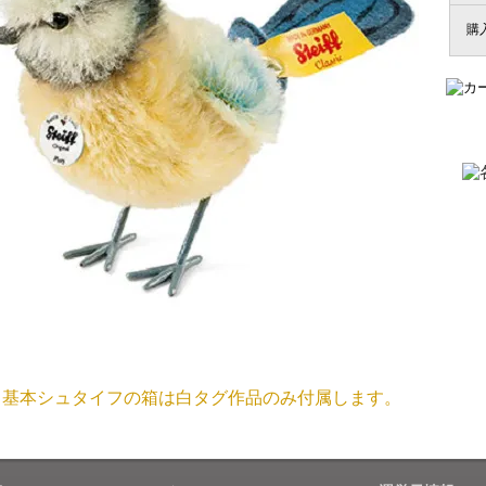
商品が届くまでにはどのくらいの期間がかかりますか？
購
国内で一度検品をしますので、決済確認後、２～４週間での
埼玉県 S・W 様
尚、オーダー注文の場合は４～８週間でのお届けとなります
「送られる際にメールなどで届けて頂きとて
（稀に、通関手続き等に時間がかかり、納期が遅れる場合が
お願い致します。）
注文のキャンセルは可能ですか？
大阪府 Y・W 様 （男
「取り扱っているNetショップで一番信
お取り寄せ商品となっておりますため、仕入先へ発注後のキ
個人情報の漏洩は大丈夫でしょうか？
お客様の個人上を送信するにあたり、当店では日本ベリサイン
兵庫県 A・K 様 （女
使用しております。お買い物・お問い合わせで送信される全て
「ベアちゃんの紹介分が丁寧に書かれていたこ
基本シュタイフの箱は白タグ作品のみ付属します。
保護されますので、ご安心してお買い物をお楽しみください
商品画像と同じ商品が届くのですか？