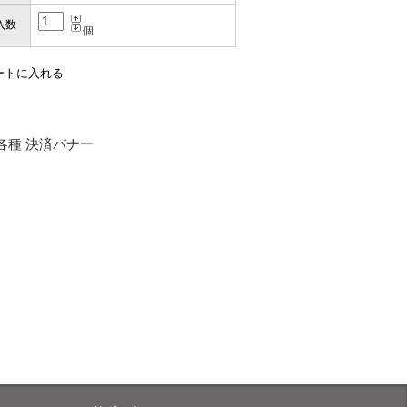
入数
個
お届けとなります。
。
も安心感がありました」
ありますので、ご了承の程よろしく
性）
用出来そうだった」
ャンセルは受け付けかねます。
株式会社のSSLサーバー証明書を
性）
のデータはSSL暗号化通信により
と（いつの作品など）」
。