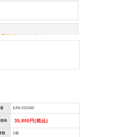
ッ」と音が鳴る『スクエーカー』が
みてください。
性）
一番信頼できそうだったので
ん。
きますか？
性）
したので」
かりますか？
番
EAN 033360
性）
けします。
ありません。
35,800円(税込)
屋」さんを紹介され…」
価格
庫数
1個