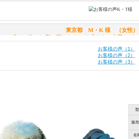
シュタイフのテディベアには、おなかを押すと「キュッキュ
入ったテディベアがいます。
「スクエーカー内蔵」と記載しておりますので、ぜひ探して
東京都 M・K 様 （女
シュタイフ社製品の実物を見ることはできますか？
「その他のお店で探したところ「くまの小屋」が
当店はネット販売ですので実物をお見せすることができませ
お客様の声（1）
お客様の声（2）
お客様の声（3）
海外からのお取り寄せと言うことですが、商品はきちんと届
栃木県 K・T 様 （男
「前に買ったことがあったお店で
ご安心ください！商品は確実にお届けします。
商品は直接海外から届くのですか。受取の際、関税などはか
型
千葉県 U・Y 様 （女
商品は全て当店へ入荷させたのち欠品を行いお客様宅へお届
関税はすべて当店にて処理しますのでお客様のご負担は一切
「ChatGPTを利用したところ「くまの小
販売
在