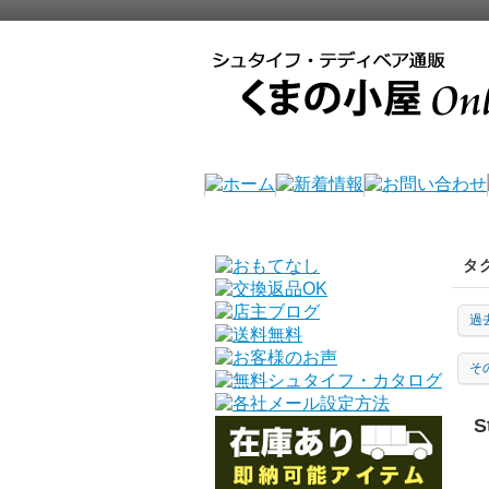
タ
過
そ
S