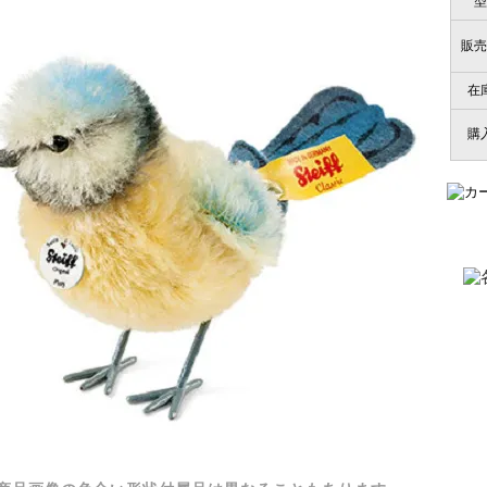
型
販売
在
購