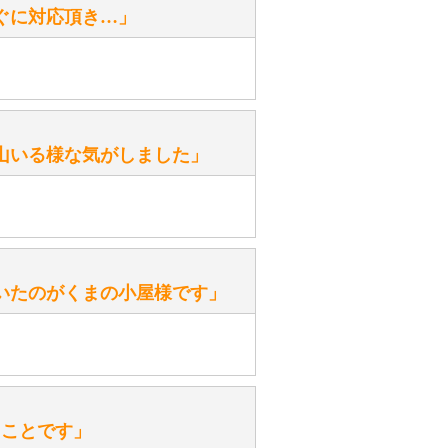
ぐに対応頂き…」
がありますか？
。
性）
山いる様な気がしました」
ます。
性）
いたのがくまの小屋様です」
を『グロウラー』といいます。
ておりますので、ぜひ探してみてく
性）
、なぜでしょうか？
たことです」