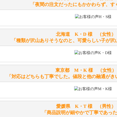
「夜間の注文だったにもかかわらず、す
詳しくは
こちら
をご覧ください。
ぬいぐるみの耳に付いているボタンやタグに、何か意味など
シリアルNO付きやクラブ限定などいろいろと意味があります
北海道 K・D 様 （女
詳しくは
こちら
をご覧ください。
「種類が沢山ありそうなのと、可愛らしい子が沢
テディベアを横にすると音が鳴ります、なぜでしょうか？
シュタイフのテディベアには、鳴くタイプのテディベアがい
東京都 M・K 様 （女
お腹の中にグロウラーという部品を内臓しています。
「対応はどちらも丁寧でした。値段と他の融通がき
体をねかせたりおこしたりすると「グーグー」と鳴くタイプ
鳴くタイプのテディベアには、「グロウラー内蔵」と記載し
ださい。
愛媛県 K・T 様 （男
テディベアのお腹を押すと「キュッキュッ」と音が鳴ります
「商品説明が細やかで丁寧であっ