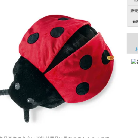
型
販売
在