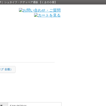
Steiff｜ シュタイフ・テディベア通販 【くまの小屋】
黄タグ 全般）