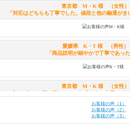
シュタイフのテディベアには、鳴くタイプのテディベアがい
東京都 M・K 様 （女
お腹の中にグロウラーという部品を内臓しています。
「対応はどちらも丁寧でした。値段と他の融通がき
体をねかせたりおこしたりすると「グーグー」と鳴くタイプ
鳴くタイプのテディベアには、「グロウラー内蔵」と記載し
ださい。
愛媛県 K・T 様 （男
テディベアのお腹を押すと「キュッキュッ」と音が鳴ります
「商品説明が細やかで丁寧であっ
シュタイフのテディベアには、おなかを押すと「キュッキュ
入ったテディベアがいます。
「スクエーカー内蔵」と記載しておりますので、ぜひ探して
東京都 M・K 様 （女
シュタイフ社製品の実物を見ることはできますか？
「その他のお店で探したところ「くまの小屋」が
当店はネット販売ですので実物をお見せすることができませ
お客様の声（1）
お客様の声（2）
お客様の声（3）
海外からのお取り寄せと言うことですが、商品はきちんと届
栃木県 K・T 様 （男