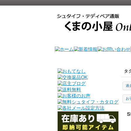
タ
過
お
S