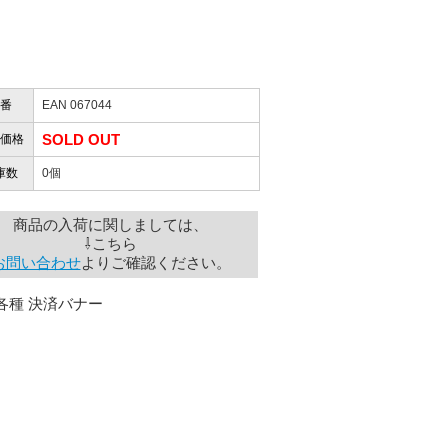
したので」
かりますか？
番
EAN 067044
性）
けします。
SOLD OUT
価格
ありません。
屋」さんを紹介され…」
庫数
0個
商品の入荷に関しましては、
⇩こちら
お届けとなります。
お問い合わせ
よりご確認ください。
。
も安心感がありました」
ありますので、ご了承の程よろしく
性）
用出来そうだった」
ャンセルは受け付けかねます。