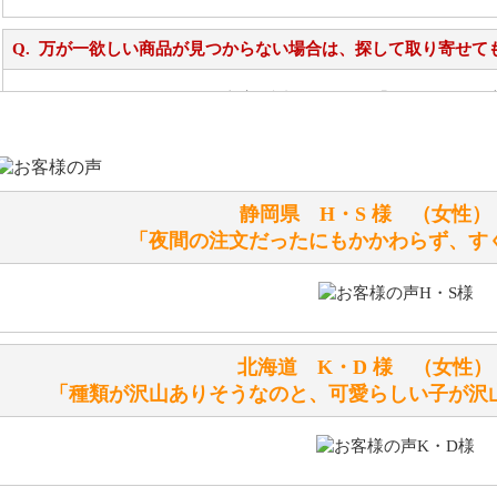
万が一欲しい商品が見つからない場合は、探して取り寄せて
お任せください！それは当店が謡っています「おもてなしの
シュタイフのぬいぐるみは洗濯できますか？ ぬいぐるみの
静岡県 H・S 様 （女
洗濯できるのとできないのがあります。
「夜間の注文だったにもかかわらず、す
詳しくは
こちら
をご覧ください。
ぬいぐるみの耳に付いているボタンやタグに、何か意味など
シリアルNO付きやクラブ限定などいろいろと意味があります
北海道 K・D 様 （女
詳しくは
こちら
をご覧ください。
「種類が沢山ありそうなのと、可愛らしい子が沢
テディベアを横にすると音が鳴ります、なぜでしょうか？