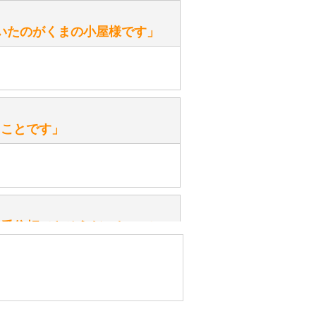
ます。
性）
いたのがくまの小屋様です」
を『グロウラー』といいます。
ておりますので、ぜひ探してみてく
性）
、なぜでしょうか？
たことです」
ッ」と音が鳴る『スクエーカー』が
みてください。
性）
一番信頼できそうだったので
ん。
きますか？
性）