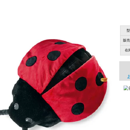
「前に買ったことがあったお店で
ご安心ください！商品は確実にお届けします。
商品は直接海外から届くのですか。受取の際、関税などはか
型
千葉県 U・Y 様 （女
商品は全て当店へ入荷させたのち欠品を行いお客様宅へお届
販売
関税はすべて当店にて処理しますのでお客様のご負担は一切
「ChatGPTを利用したところ「くまの小
在
商品が届くまでにはどのくらいの期間がかかりますか？
国内で一度検品をしますので、決済確認後、２～４週間での
埼玉県 S・W 様
尚、オーダー注文の場合は４～８週間でのお届けとなります
「送られる際にメールなどで届けて頂きとて
（稀に、通関手続き等に時間がかかり、納期が遅れる場合が
お願い致します。）
注文のキャンセルは可能ですか？
大阪府 Y・W 様 （男
「取り扱っているNetショップで一番信
お取り寄せ商品となっておりますため、仕入先へ発注後のキ