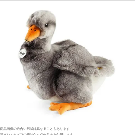
探してみてください。
「前に買ったことがあったお店でしたので」
シュタイフ社製品の実物を見ることはできますか？
当店はネット販売ですので実物をお見せすることが
千葉県 U・Y 様 （女性）
できません。
「ChatGPTを利用したところ「くまの小屋」さ
んを紹介され…」
海外からのお取り寄せと言うことですが、商品はきち
んと届きますか？
ご安心ください！商品は確実にお届けします。
埼玉県 S・W 様
「送られる際にメールなどで届けて頂きとても
安心感がありました」
商品は直接海外から届くのですか。受取の際、関税な
どはかかりますか？
商品は全て当店へ入荷させたのち欠品を行いお客様
宅へお届けします。
商品画像の色合い形状は異なることもあります
関税はすべて当店にて処理しますのでお客様のご負担
大阪府 Y・W 様 （男性）
基本シュタイフの箱は白タグ作品のみ付属します