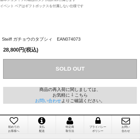
は一切ありません。
「取り扱っているNetショップで一番信用出来
イベント ベアはギフトボックスを付属しない仕様です
そうだった」
商品が届くまでにはどのくらいの期間がかかります
か？
Steiff ガチョウのタプシィ EAN074073
国内で一度検品をしますので、決済確認後、２～４
兵庫県 A・K 様 （女性）
週間でのお届けとなります。
28,800円(税込)
「ベアちゃんの紹介分が丁寧に書かれていたこ
尚、オーダー注文の場合は４～８週間でのお届けとな
と（いつの作品など）」
ります。
（稀に、通関手続き等に時間がかかり、納期が遅れる
SOLD OUT
場合がありますので、ご了承の程よろしくお願い致し
ます。）
商品の再入荷に関しましては、
お気軽に ⇩ こちら
埼玉県 K・I 様 （女性）
お問い合わせ
よりご確認ください。
注文のキャンセルは可能ですか？
「購入してから商品到着までメールを何度か頂
き、対応に誠実さを感じました」
お取り寄せ商品となっておりますため、仕入先へ発
注後のキャンセルは受け付けかねます。
初めての
支払
特定商
プライバシー
お問い
お客様へ
配送
取引法
ポリシー
合わせ