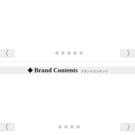
「対応はどちらも丁寧でした。値段と他の融通
がきいたのがくまの小屋様です」
テディベアを横にすると音が鳴ります、なぜでしょう
か？
シュタイフのテディベアには、鳴くタイプのテディ
ベアがいます。
愛媛県 K・T 様 （男性）
お腹の中にグロウラーという部品を内臓しています。
「商品説明が細やかで丁寧であったことです」
体をねかせたりおこしたりすると「グーグー」と鳴く
タイプを『グロウラー』といいます。
鳴くタイプのテディベアには、「グロウラー内蔵」と
Brand Contents
ブランドコンテンツ
記載しておりますので、ぜひ探してみてください。
東京都 M・K 様 （女性）
「その他のお店で探したところ「くまの小屋」
テディベアのお腹を押すと「キュッキュッ」と音が鳴
が一番信頼できそうだったので
ります、なぜでしょうか？
シュタイフのテディベアには、おなかを押すと「キ
ュッキュッ」と音が鳴る『スクエーカー』が入ったテ
ディベアがいます。
栃木県 K・T 様 （男性）
「スクエーカー内蔵」と記載しておりますので、ぜひ