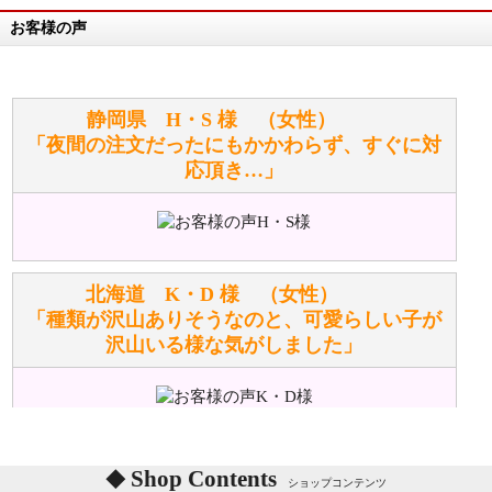
お客様の声
万が一欲しい商品が見つからない場合は、探して取り
寄せてもらうことはできますか？
お任せください！それは当店が謡っています「おも
静岡県 H・S 様 （女性）
てなしの心」で対応させていただきます。
「夜間の注文だったにもかかわらず、すぐに対
応頂き…」
シュタイフのぬいぐるみは洗濯できますか？ ぬいぐ
るみのお手入れ方法を教えてください。
洗濯できるのとできないのがあります。
詳しくは
こちら
をご覧ください。
北海道 K・D 様 （女性）
「種類が沢山ありそうなのと、可愛らしい子が
沢山いる様な気がしました」
ぬいぐるみの耳に付いているボタンやタグに、何か意
味などがありますか？
シリアルNO付きやクラブ限定などいろいろと意味が
あります。
東京都 M・K 様 （女性）
Shop Contents
詳しくは
こちら
をご覧ください。
ショップコンテンツ