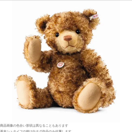
探してみてください。
「前に買ったことがあったお店でしたので」
シュタイフ社製品の実物を見ることはできますか？
当店はネット販売ですので実物をお見せすることが
千葉県 U・Y 様 （女性）
できません。
「ChatGPTを利用したところ「くまの小屋」さ
んを紹介され…」
海外からのお取り寄せと言うことですが、商品はきち
んと届きますか？
ご安心ください！商品は確実にお届けします。
埼玉県 S・W 様
「送られる際にメールなどで届けて頂きとても
安心感がありました」
商品は直接海外から届くのですか。受取の際、関税な
どはかかりますか？
商品は全て当店へ入荷させたのち欠品を行いお客様
宅へお届けします。
商品画像の色合い形状は異なることもあります
関税はすべて当店にて処理しますのでお客様のご負担
大阪府 Y・W 様 （男性）
基本シュタイフの箱は白タグ作品のみ付属します