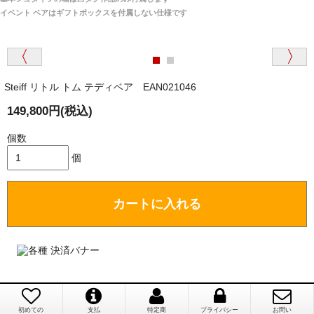
は一切ありません。
「取り扱っているNetショップで一番信用出来
イベント ベアはギフトボックスを付属しない仕様です
そうだった」
商品が届くまでにはどのくらいの期間がかかります
か？
Steiff リトル トム テディベア EAN021046
国内で一度検品をしますので、決済確認後、２～４
兵庫県 A・K 様 （女性）
週間でのお届けとなります。
149,800円(税込)
「ベアちゃんの紹介分が丁寧に書かれていたこ
尚、オーダー注文の場合は４～８週間でのお届けとな
と（いつの作品など）」
ります。
個数
（稀に、通関手続き等に時間がかかり、納期が遅れる
個
場合がありますので、ご了承の程よろしくお願い致し
ます。）
カートに入れる
埼玉県 K・I 様 （女性）
注文のキャンセルは可能ですか？
「購入してから商品到着までメールを何度か頂
き、対応に誠実さを感じました」
お取り寄せ商品となっておりますため、仕入先へ発
注後のキャンセルは受け付けかねます。
初めての
支払
特定商
プライバシー
お問い