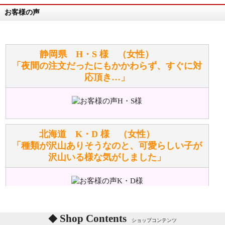
お客様の声
万が一欲しい商品が見つからない場合は、探して取り
寄せてもらうことはできますか？
お任せください！それは当店が謡っています「おも
静岡県 H・S 様 （女性）
てなしの心」で対応させていただきます。
「夜間の注文だったにもかかわらず、すぐに対
応頂き…」
シュタイフのぬいぐるみは洗濯できますか？ ぬいぐ
るみのお手入れ方法を教えてください。
洗濯できるのとできないのがあります。
詳しくは
こちら
をご覧ください。
北海道 K・D 様 （女性）
「種類が沢山ありそうなのと、可愛らしい子が
沢山いる様な気がしました」
ぬいぐるみの耳に付いているボタンやタグに、何か意
味などがありますか？
シリアルNO付きやクラブ限定などいろいろと意味が
あります。
東京都 M・K 様 （女性）
Shop Contents
詳しくは
こちら
をご覧ください。
ショップコンテンツ