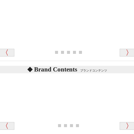
「対応はどちらも丁寧でした。値段と他の融通
がきいたのがくまの小屋様です」
テディベアを横にすると音が鳴ります、なぜでしょう
か？
シュタイフのテディベアには、鳴くタイプのテディ
ベアがいます。
愛媛県 K・T 様 （男性）
お腹の中にグロウラーという部品を内臓しています。
「商品説明が細やかで丁寧であったことです」
体をねかせたりおこしたりすると「グーグー」と鳴く
タイプを『グロウラー』といいます。
鳴くタイプのテディベアには、「グロウラー内蔵」と
Brand Contents
ブランドコンテンツ
記載しておりますので、ぜひ探してみてください。
東京都 M・K 様 （女性）
「その他のお店で探したところ「くまの小屋」
テディベアのお腹を押すと「キュッキュッ」と音が鳴
が一番信頼できそうだったので
ります、なぜでしょうか？
シュタイフのテディベアには、おなかを押すと「キ
ュッキュッ」と音が鳴る『スクエーカー』が入ったテ
ディベアがいます。
栃木県 K・T 様 （男性）
「スクエーカー内蔵」と記載しておりますので、ぜひ