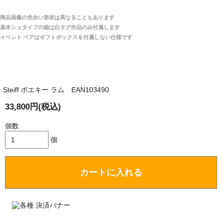
宅へお届けします。
商品画像の色合い形状は異なることもあります
関税はすべて当店にて処理しますのでお客様のご負担
大阪府 Y・W 様 （男性）
基本シュタイフの箱は白タグ作品のみ付属します
は一切ありません。
「取り扱っているNetショップで一番信用出来
イベント ベアはギフトボックスを付属しない仕様です
そうだった」
商品が届くまでにはどのくらいの期間がかかります
か？
Steiff ボエキー ラム EAN103490
国内で一度検品をしますので、決済確認後、２～４
兵庫県 A・K 様 （女性）
週間でのお届けとなります。
33,800円(税込)
「ベアちゃんの紹介分が丁寧に書かれていたこ
尚、オーダー注文の場合は４～８週間でのお届けとな
と（いつの作品など）」
ります。
個数
（稀に、通関手続き等に時間がかかり、納期が遅れる
個
場合がありますので、ご了承の程よろしくお願い致し
ます。）
カートに入れる
埼玉県 K・I 様 （女性）
注文のキャンセルは可能ですか？
「購入してから商品到着までメールを何度か頂
き、対応に誠実さを感じました」
お取り寄せ商品となっておりますため、仕入先へ発
注後のキャンセルは受け付けかねます。