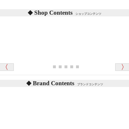
シリアルNO付きやクラブ限定などいろいろと意味が
あります。
東京都 M・K 様 （女性）
Shop Contents
詳しくは
こちら
をご覧ください。
ショップコンテンツ
「対応はどちらも丁寧でした。値段と他の融通
がきいたのがくまの小屋様です」
テディベアを横にすると音が鳴ります、なぜでしょう
か？
シュタイフのテディベアには、鳴くタイプのテディ
ベアがいます。
愛媛県 K・T 様 （男性）
お腹の中にグロウラーという部品を内臓しています。
「商品説明が細やかで丁寧であったことです」
体をねかせたりおこしたりすると「グーグー」と鳴く
タイプを『グロウラー』といいます。
鳴くタイプのテディベアには、「グロウラー内蔵」と
Brand Contents
ブランドコンテンツ
記載しておりますので、ぜひ探してみてください。
東京都 M・K 様 （女性）
「その他のお店で探したところ「くまの小屋」
テディベアのお腹を押すと「キュッキュッ」と音が鳴
が一番信頼できそうだったので
ります、なぜでしょうか？
シュタイフのテディベアには、おなかを押すと「キ
ュッキュッ」と音が鳴る『スクエーカー』が入ったテ