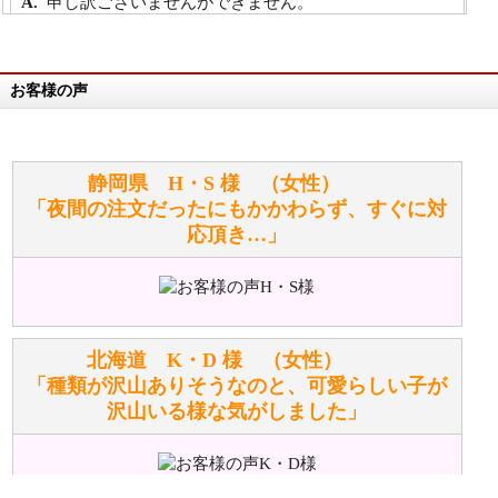
申し訳ございませんができません。
詳細は
こちら
お客様の声
万が一欲しい商品が見つからない場合は、探して取り
寄せてもらうことはできますか？
お任せください！それは当店が謡っています「おも
静岡県 H・S 様 （女性）
てなしの心」で対応させていただきます。
「夜間の注文だったにもかかわらず、すぐに対
応頂き…」
シュタイフのぬいぐるみは洗濯できますか？ ぬいぐ
るみのお手入れ方法を教えてください。
洗濯できるのとできないのがあります。
詳しくは
こちら
をご覧ください。
北海道 K・D 様 （女性）
「種類が沢山ありそうなのと、可愛らしい子が
沢山いる様な気がしました」
ぬいぐるみの耳に付いているボタンやタグに、何か意
味などがありますか？