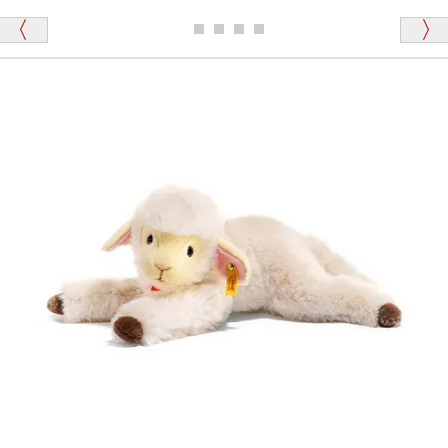
ディベアがいます。
栃木県 K・T 様 （男性）
「スクエーカー内蔵」と記載しておりますので、ぜひ
探してみてください。
「前に買ったことがあったお店でしたので」
シュタイフ社製品の実物を見ることはできますか？
当店はネット販売ですので実物をお見せすることが
千葉県 U・Y 様 （女性）
できません。
「ChatGPTを利用したところ「くまの小屋」さ
んを紹介され…」
海外からのお取り寄せと言うことですが、商品はきち
んと届きますか？
ご安心ください！商品は確実にお届けします。
埼玉県 S・W 様
「送られる際にメールなどで届けて頂きとても
安心感がありました」
商品は直接海外から届くのですか。受取の際、関税な
どはかかりますか？
商品は全て当店へ入荷させたのち欠品を行いお客様