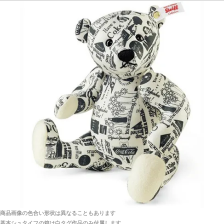
探してみてください。
「前に買ったことがあったお店でしたので」
シュタイフ社製品の実物を見ることはできますか？
当店はネット販売ですので実物をお見せすることが
千葉県 U・Y 様 （女性）
できません。
「ChatGPTを利用したところ「くまの小屋」さ
んを紹介され…」
海外からのお取り寄せと言うことですが、商品はきち
んと届きますか？
ご安心ください！商品は確実にお届けします。
埼玉県 S・W 様
「送られる際にメールなどで届けて頂きとても
安心感がありました」
商品は直接海外から届くのですか。受取の際、関税な
どはかかりますか？
商品は全て当店へ入荷させたのち欠品を行いお客様
宅へお届けします。
商品画像の色合い形状は異なることもあります
関税はすべて当店にて処理しますのでお客様のご負担
大阪府 Y・W 様 （男性）
基本シュタイフの箱は白タグ作品のみ付属します