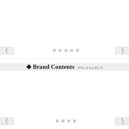
「対応はどちらも丁寧でした。値段と他の融通
がきいたのがくまの小屋様です」
テディベアを横にすると音が鳴ります、なぜでしょう
か？
シュタイフのテディベアには、鳴くタイプのテディ
ベアがいます。
愛媛県 K・T 様 （男性）
お腹の中にグロウラーという部品を内臓しています。
「商品説明が細やかで丁寧であったことです」
体をねかせたりおこしたりすると「グーグー」と鳴く
タイプを『グロウラー』といいます。
鳴くタイプのテディベアには、「グロウラー内蔵」と
Brand Contents
ブランドコンテンツ
記載しておりますので、ぜひ探してみてください。
東京都 M・K 様 （女性）
「その他のお店で探したところ「くまの小屋」
テディベアのお腹を押すと「キュッキュッ」と音が鳴
が一番信頼できそうだったので
ります、なぜでしょうか？
シュタイフのテディベアには、おなかを押すと「キ
ュッキュッ」と音が鳴る『スクエーカー』が入ったテ
ディベアがいます。
栃木県 K・T 様 （男性）
「スクエーカー内蔵」と記載しておりますので、ぜひ