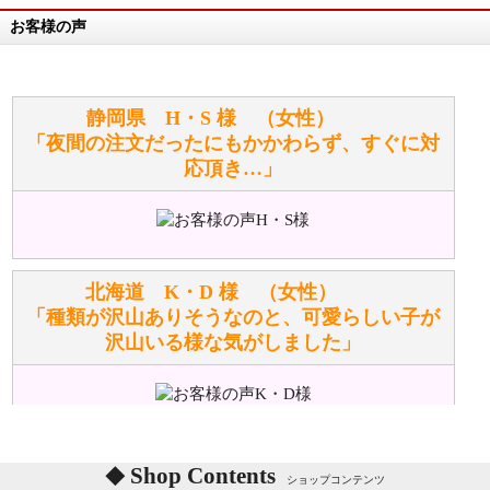
お客様の声
万が一欲しい商品が見つからない場合は、探して取り
寄せてもらうことはできますか？
お任せください！それは当店が謡っています「おも
静岡県 H・S 様 （女性）
てなしの心」で対応させていただきます。
「夜間の注文だったにもかかわらず、すぐに対
応頂き…」
シュタイフのぬいぐるみは洗濯できますか？ ぬいぐ
るみのお手入れ方法を教えてください。
洗濯できるのとできないのがあります。
詳しくは
こちら
をご覧ください。
北海道 K・D 様 （女性）
「種類が沢山ありそうなのと、可愛らしい子が
沢山いる様な気がしました」
ぬいぐるみの耳に付いているボタンやタグに、何か意
味などがありますか？
シリアルNO付きやクラブ限定などいろいろと意味が
あります。
東京都 M・K 様 （女性）
Shop Contents
詳しくは
こちら
をご覧ください。
ショップコンテンツ