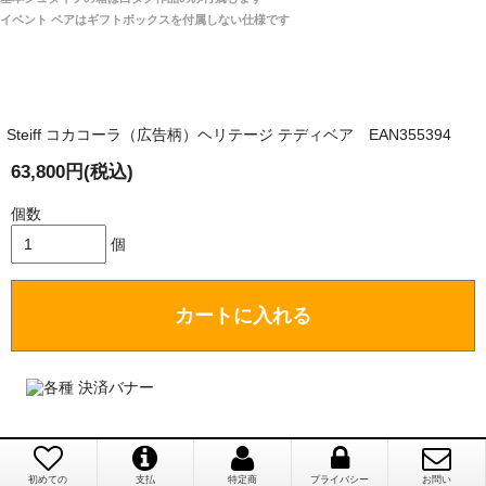
は一切ありません。
「取り扱っているNetショップで一番信用出来
イベント ベアはギフトボックスを付属しない仕様です
そうだった」
商品が届くまでにはどのくらいの期間がかかります
か？
Steiff コカコーラ（広告柄）ヘリテージ テディベア EAN355394
国内で一度検品をしますので、決済確認後、２～４
兵庫県 A・K 様 （女性）
週間でのお届けとなります。
63,800円(税込)
「ベアちゃんの紹介分が丁寧に書かれていたこ
尚、オーダー注文の場合は４～８週間でのお届けとな
と（いつの作品など）」
ります。
個数
（稀に、通関手続き等に時間がかかり、納期が遅れる
個
場合がありますので、ご了承の程よろしくお願い致し
ます。）
カートに入れる
埼玉県 K・I 様 （女性）
注文のキャンセルは可能ですか？
「購入してから商品到着までメールを何度か頂
き、対応に誠実さを感じました」
お取り寄せ商品となっておりますため、仕入先へ発
注後のキャンセルは受け付けかねます。
初めての
支払
特定商
プライバシー
お問い