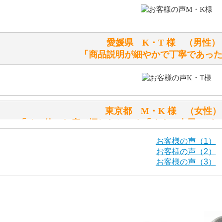
鳴くタイプのテディベアには、「グロウラー内蔵」と記載し
ださい。
愛媛県 K・T 様 （男
テディベアのお腹を押すと「キュッキュッ」と音が鳴ります
「商品説明が細やかで丁寧であっ
シュタイフのテディベアには、おなかを押すと「キュッキュ
入ったテディベアがいます。
「スクエーカー内蔵」と記載しておりますので、ぜひ探して
東京都 M・K 様 （女
シュタイフ社製品の実物を見ることはできますか？
「その他のお店で探したところ「くまの小屋」が
当店はネット販売ですので実物をお見せすることができませ
お客様の声（1）
お客様の声（2）
お客様の声（3）
海外からのお取り寄せと言うことですが、商品はきちんと届
栃木県 K・T 様 （男
「前に買ったことがあったお店で
ご安心ください！商品は確実にお届けします。