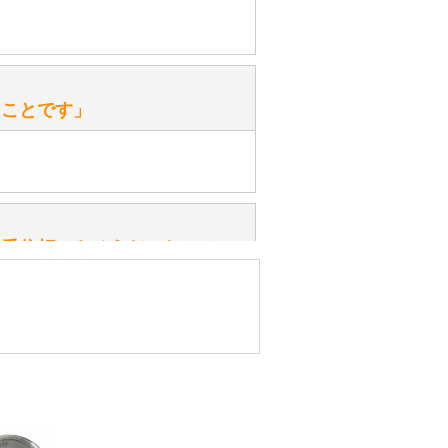
ておりますので、ぜひ探してみてく
性）
、なぜでしょうか？
たことです」
ッ」と音が鳴る『スクエーカー』が
みてください。
性）
一番信頼できそうだったので
ん。
きますか？
性）
したので」