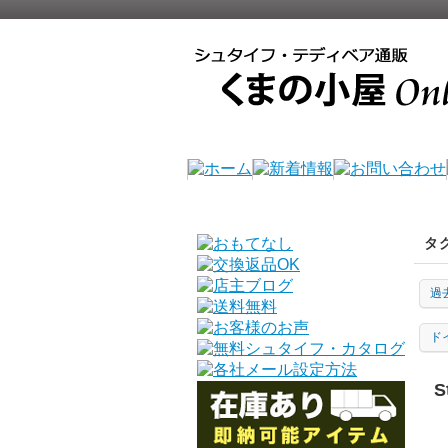
タ
過
ド
S