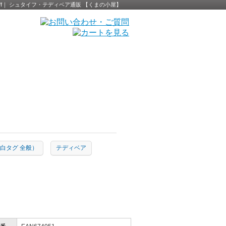
- Steiff｜ シュタイフ・テディベア通販 【くまの小屋】
ion（白タグ 全般）
テディベア