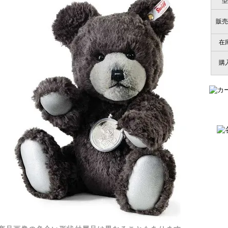
型
販売
在
購