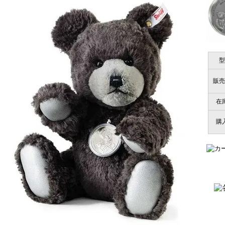
商品は直接海外から届くのですか。受取の際、関税などはか
千葉県 U・Y 様 （女
商品は全て当店へ入荷させたのち欠品を行いお客様宅へお届
関税はすべて当店にて処理しますのでお客様のご負担は一切
「ChatGPTを利用したところ「くまの小
型
商品が届くまでにはどのくらいの期間がかかりますか？
販売
国内で一度検品をしますので、決済確認後、２～４週間での
埼玉県 S・W 様
尚、オーダー注文の場合は４～８週間でのお届けとなります
在
「送られる際にメールなどで届けて頂きとて
（稀に、通関手続き等に時間がかかり、納期が遅れる場合が
購
お願い致します。）
注文のキャンセルは可能ですか？
大阪府 Y・W 様 （男
「取り扱っているNetショップで一番信
お取り寄せ商品となっておりますため、仕入先へ発注後のキ
個人情報の漏洩は大丈夫でしょうか？