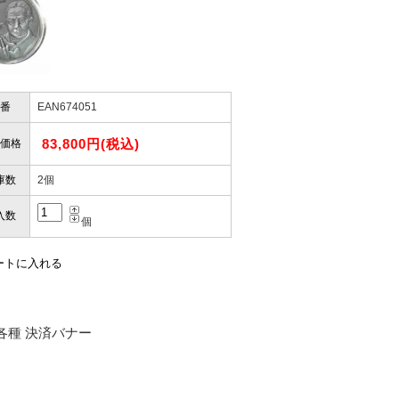
かりますか？
性）
けします。
ありません。
屋」さんを紹介され…」
番
EAN674051
83,800円(税込)
価格
お届けとなります。
。
庫数
2個
も安心感がありました」
ありますので、ご了承の程よろしく
入数
個
性）
用出来そうだった」
ャンセルは受け付けかねます。