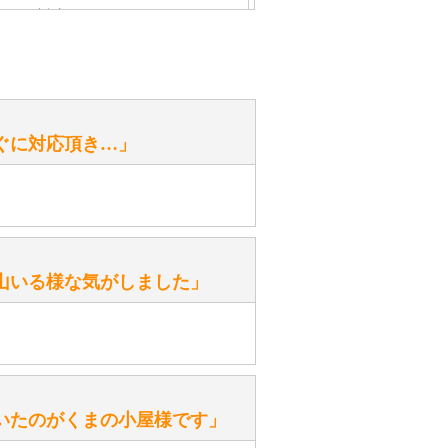
心」で対応させていただきます。
お手入れ方法を教えてください。
性）
ぐに対応頂き…」
がありますか？
。
性）
山いる様な気がしました」
ます。
性）
いたのがくまの小屋様です」
を『グロウラー』といいます。