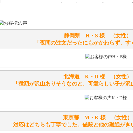
お任せください！それは当店が謡っています「おもてなしの
シュタイフのぬいぐるみは洗濯できますか？ ぬいぐるみの
静岡県 H・S 様 （女
洗濯できるのとできないのがあります。
「夜間の注文だったにもかかわらず、す
詳しくは
こちら
をご覧ください。
ぬいぐるみの耳に付いているボタンやタグに、何か意味など
シリアルNO付きやクラブ限定などいろいろと意味があります
北海道 K・D 様 （女
詳しくは
こちら
をご覧ください。
「種類が沢山ありそうなのと、可愛らしい子が沢
テディベアを横にすると音が鳴ります、なぜでしょうか？
シュタイフのテディベアには、鳴くタイプのテディベアがい
東京都 M・K 様 （女
お腹の中にグロウラーという部品を内臓しています。
「対応はどちらも丁寧でした。値段と他の融通がき
体をねかせたりおこしたりすると「グーグー」と鳴くタイプ