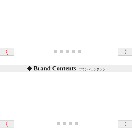
「対応はどちらも丁寧でした。値段と他の融通
がきいたのがくまの小屋様です」
テディベアを横にすると音が鳴ります、なぜでしょう
か？
シュタイフのテディベアには、鳴くタイプのテディ
ベアがいます。
愛媛県 K・T 様 （男性）
お腹の中にグロウラーという部品を内臓しています。
「商品説明が細やかで丁寧であったことです」
体をねかせたりおこしたりすると「グーグー」と鳴く
タイプを『グロウラー』といいます。
鳴くタイプのテディベアには、「グロウラー内蔵」と
Brand Contents
ブランドコンテンツ
記載しておりますので、ぜひ探してみてください。
東京都 M・K 様 （女性）
「その他のお店で探したところ「くまの小屋」
テディベアのお腹を押すと「キュッキュッ」と音が鳴
が一番信頼できそうだったので
ります、なぜでしょうか？
シュタイフのテディベアには、おなかを押すと「キ
ュッキュッ」と音が鳴る『スクエーカー』が入ったテ
ディベアがいます。
栃木県 K・T 様 （男性）
「スクエーカー内蔵」と記載しておりますので、ぜひ