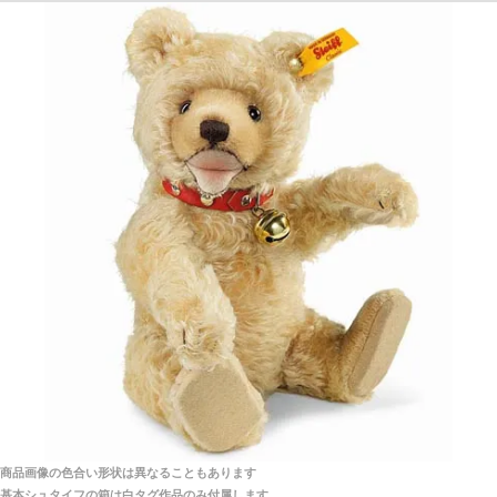
探してみてください。
「前に買ったことがあったお店でしたので」
シュタイフ社製品の実物を見ることはできますか？
当店はネット販売ですので実物をお見せすることが
千葉県 U・Y 様 （女性）
できません。
「ChatGPTを利用したところ「くまの小屋」さ
んを紹介され…」
海外からのお取り寄せと言うことですが、商品はきち
んと届きますか？
ご安心ください！商品は確実にお届けします。
埼玉県 S・W 様
「送られる際にメールなどで届けて頂きとても
安心感がありました」
商品は直接海外から届くのですか。受取の際、関税な
どはかかりますか？
商品は全て当店へ入荷させたのち欠品を行いお客様
宅へお届けします。
商品画像の色合い形状は異なることもあります
関税はすべて当店にて処理しますのでお客様のご負担
大阪府 Y・W 様 （男性）
基本シュタイフの箱は白タグ作品のみ付属します