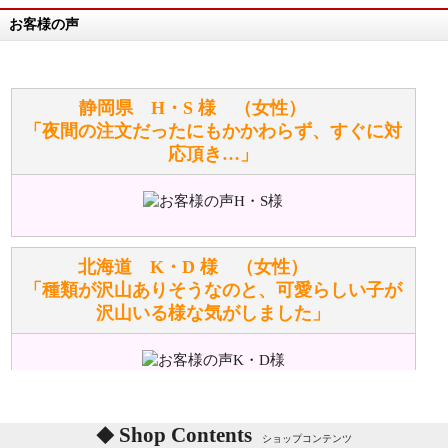
お客様の声
万が一欲しい商品が見つからない場合は、探して取り
寄せてもらうことはできますか？
お任せください！それは当店が謡っています「おも
静岡県 H・S 様 （女性）
てなしの心」で対応させていただきます。
「夜間の注文だったにもかかわらず、すぐに対
応頂き…」
シュタイフのぬいぐるみは洗濯できますか？ ぬいぐ
るみのお手入れ方法を教えてください。
洗濯できるのとできないのがあります。
詳しくは
こちら
をご覧ください。
北海道 K・D 様 （女性）
「種類が沢山ありそうなのと、可愛らしい子が
沢山いる様な気がしました」
ぬいぐるみの耳に付いているボタンやタグに、何か意
味などがありますか？
シリアルNO付きやクラブ限定などいろいろと意味が
あります。
東京都 M・K 様 （女性）
Shop Contents
詳しくは
こちら
をご覧ください。
ショップコンテンツ