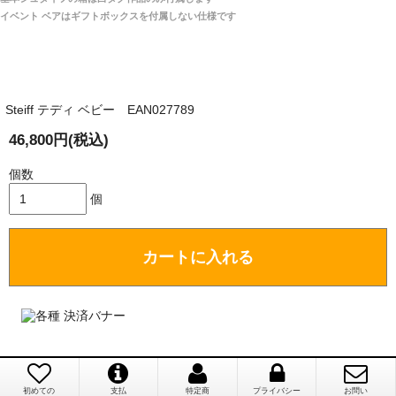
は一切ありません。
「取り扱っているNetショップで一番信用出来
イベント ベアはギフトボックスを付属しない仕様です
そうだった」
商品が届くまでにはどのくらいの期間がかかります
か？
Steiff テディ ベビー EAN027789
国内で一度検品をしますので、決済確認後、２～４
兵庫県 A・K 様 （女性）
週間でのお届けとなります。
46,800円(税込)
「ベアちゃんの紹介分が丁寧に書かれていたこ
尚、オーダー注文の場合は４～８週間でのお届けとな
と（いつの作品など）」
ります。
個数
（稀に、通関手続き等に時間がかかり、納期が遅れる
個
場合がありますので、ご了承の程よろしくお願い致し
ます。）
カートに入れる
埼玉県 K・I 様 （女性）
注文のキャンセルは可能ですか？
「購入してから商品到着までメールを何度か頂
き、対応に誠実さを感じました」
お取り寄せ商品となっておりますため、仕入先へ発
注後のキャンセルは受け付けかねます。
初めての
支払
特定商
プライバシー
お問い