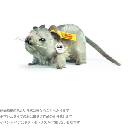
シュタイフ社製品の実物を見ることはできますか？
当店はネット販売ですので実物をお見せすることが
千葉県 U・Y 様 （女性）
できません。
「ChatGPTを利用したところ「くまの小屋」さ
んを紹介され…」
海外からのお取り寄せと言うことですが、商品はきち
んと届きますか？
ご安心ください！商品は確実にお届けします。
埼玉県 S・W 様
「送られる際にメールなどで届けて頂きとても
安心感がありました」
商品は直接海外から届くのですか。受取の際、関税な
どはかかりますか？
商品は全て当店へ入荷させたのち欠品を行いお客様
宅へお届けします。
商品画像の色合い形状は異なることもあります
関税はすべて当店にて処理しますのでお客様のご負担
大阪府 Y・W 様 （男性）
基本シュタイフの箱は白タグ作品のみ付属します
は一切ありません。
「取り扱っているNetショップで一番信用出来
イベント ベアはギフトボックスを付属しない仕様です
そうだった」