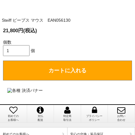
商品が届くまでにはどのくらいの期間がかかります
か？
Steiff ピープス マウス EAN056130
国内で一度検品をしますので、決済確認後、２～４
兵庫県 A・K 様 （女性）
週間でのお届けとなります。
21,800円(税込)
「ベアちゃんの紹介分が丁寧に書かれていたこ
尚、オーダー注文の場合は４～８週間でのお届けとな
と（いつの作品など）」
ります。
個数
（稀に、通関手続き等に時間がかかり、納期が遅れる
個
場合がありますので、ご了承の程よろしくお願い致し
ます。）
カートに入れる
埼玉県 K・I 様 （女性）
注文のキャンセルは可能ですか？
「購入してから商品到着までメールを何度か頂
き、対応に誠実さを感じました」
お取り寄せ商品となっておりますため、仕入先へ発
注後のキャンセルは受け付けかねます。
初めての
支払
特定商
プライバシー
お問い
個人情報の漏洩は大丈夫でしょうか？
お客様へ
配送
取引法
ポリシー
合わせ
新潟県 A・K 様 （女性）
「在庫がほとんど無い中で、数少ない「在庫あ
お客様の個人上を送信するにあたり、当店では日本
初めてのお客様へ
安心の交換・返品保証