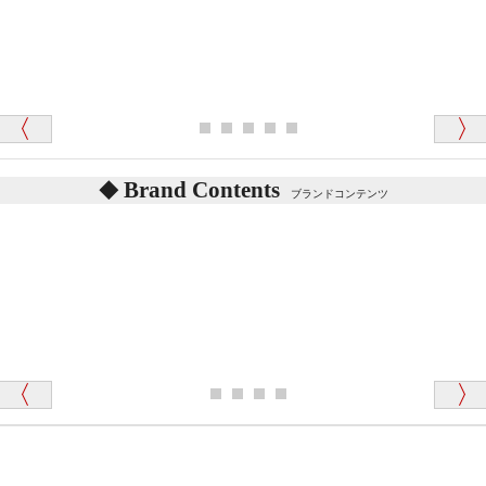
か？
シュタイフのテディベアには、鳴くタイプのテディ
ベアがいます。
愛媛県 K・T 様 （男性）
お腹の中にグロウラーという部品を内臓しています。
「商品説明が細やかで丁寧であったことです」
体をねかせたりおこしたりすると「グーグー」と鳴く
タイプを『グロウラー』といいます。
鳴くタイプのテディベアには、「グロウラー内蔵」と
Brand Contents
ブランドコンテンツ
記載しておりますので、ぜひ探してみてください。
東京都 M・K 様 （女性）
「その他のお店で探したところ「くまの小屋」
テディベアのお腹を押すと「キュッキュッ」と音が鳴
が一番信頼できそうだったので
ります、なぜでしょうか？
シュタイフのテディベアには、おなかを押すと「キ
ュッキュッ」と音が鳴る『スクエーカー』が入ったテ
ディベアがいます。
栃木県 K・T 様 （男性）
「スクエーカー内蔵」と記載しておりますので、ぜひ
探してみてください。
「前に買ったことがあったお店でしたので」