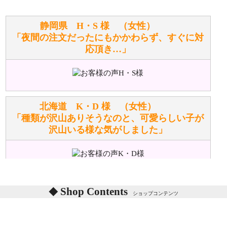
お任せください！それは当店が謡っています「おも
静岡県 H・S 様 （女性）
てなしの心」で対応させていただきます。
「夜間の注文だったにもかかわらず、すぐに対
応頂き…」
シュタイフのぬいぐるみは洗濯できますか？ ぬいぐ
るみのお手入れ方法を教えてください。
洗濯できるのとできないのがあります。
詳しくは
こちら
をご覧ください。
北海道 K・D 様 （女性）
「種類が沢山ありそうなのと、可愛らしい子が
沢山いる様な気がしました」
ぬいぐるみの耳に付いているボタンやタグに、何か意
味などがありますか？
シリアルNO付きやクラブ限定などいろいろと意味が
あります。
東京都 M・K 様 （女性）
Shop Contents
詳しくは
こちら
をご覧ください。
ショップコンテンツ
「対応はどちらも丁寧でした。値段と他の融通
がきいたのがくまの小屋様です」
テディベアを横にすると音が鳴ります、なぜでしょう