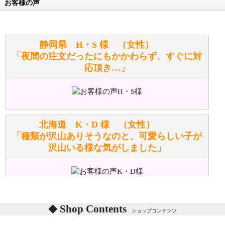
お客様の声
万が一欲しい商品が見つからない場合は、探して取り
寄せてもらうことはできますか？
お任せください！それは当店が謡っています「おも
静岡県 H・S 様 （女性）
てなしの心」で対応させていただきます。
「夜間の注文だったにもかかわらず、すぐに対
応頂き…」
シュタイフのぬいぐるみは洗濯できますか？ ぬいぐ
るみのお手入れ方法を教えてください。
洗濯できるのとできないのがあります。
詳しくは
こちら
をご覧ください。
北海道 K・D 様 （女性）
「種類が沢山ありそうなのと、可愛らしい子が
沢山いる様な気がしました」
ぬいぐるみの耳に付いているボタンやタグに、何か意
味などがありますか？
シリアルNO付きやクラブ限定などいろいろと意味が
あります。
東京都 M・K 様 （女性）
Shop Contents
詳しくは
こちら
をご覧ください。
ショップコンテンツ
「対応はどちらも丁寧でした。値段と他の融通