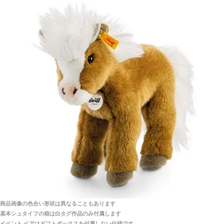
シュタイフ社製品の実物を見ることはできますか？
当店はネット販売ですので実物をお見せすることが
千葉県 U・Y 様 （女性）
できません。
「ChatGPTを利用したところ「くまの小屋」さ
んを紹介され…」
海外からのお取り寄せと言うことですが、商品はきち
んと届きますか？
ご安心ください！商品は確実にお届けします。
埼玉県 S・W 様
「送られる際にメールなどで届けて頂きとても
安心感がありました」
商品は直接海外から届くのですか。受取の際、関税な
どはかかりますか？
商品は全て当店へ入荷させたのち欠品を行いお客様
宅へお届けします。
商品画像の色合い形状は異なることもあります
関税はすべて当店にて処理しますのでお客様のご負担
大阪府 Y・W 様 （男性）
基本シュタイフの箱は白タグ作品のみ付属します
は一切ありません。
「取り扱っているNetショップで一番信用出来
イベント ベアはギフトボックスを付属しない仕様です