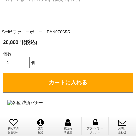
そうだった」
商品が届くまでにはどのくらいの期間がかかります
か？
Steiff ファニーポニー EAN070655
国内で一度検品をしますので、決済確認後、２～４
兵庫県 A・K 様 （女性）
週間でのお届けとなります。
28,800円(税込)
「ベアちゃんの紹介分が丁寧に書かれていたこ
尚、オーダー注文の場合は４～８週間でのお届けとな
と（いつの作品など）」
ります。
個数
（稀に、通関手続き等に時間がかかり、納期が遅れる
個
場合がありますので、ご了承の程よろしくお願い致し
ます。）
カートに入れる
埼玉県 K・I 様 （女性）
注文のキャンセルは可能ですか？
「購入してから商品到着までメールを何度か頂
き、対応に誠実さを感じました」
お取り寄せ商品となっておりますため、仕入先へ発
注後のキャンセルは受け付けかねます。
初めての
支払
特定商
プライバシー
お問い
個人情報の漏洩は大丈夫でしょうか？
お客様へ
配送
取引法
ポリシー
合わせ