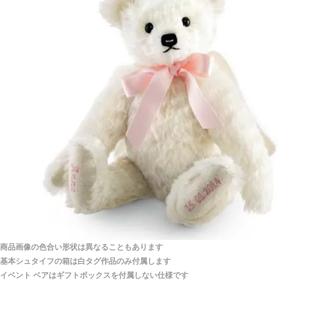
当店はネット販売ですので実物をお見せすることが
千葉県 U・Y 様 （女性）
できません。
「ChatGPTを利用したところ「くまの小屋」さ
んを紹介され…」
海外からのお取り寄せと言うことですが、商品はきち
んと届きますか？
ご安心ください！商品は確実にお届けします。
埼玉県 S・W 様
「送られる際にメールなどで届けて頂きとても
安心感がありました」
商品は直接海外から届くのですか。受取の際、関税な
どはかかりますか？
商品は全て当店へ入荷させたのち欠品を行いお客様
宅へお届けします。
商品画像の色合い形状は異なることもあります
関税はすべて当店にて処理しますのでお客様のご負担
大阪府 Y・W 様 （男性）
基本シュタイフの箱は白タグ作品のみ付属します
は一切ありません。
「取り扱っているNetショップで一番信用出来
イベント ベアはギフトボックスを付属しない仕様です
そうだった」
商品が届くまでにはどのくらいの期間がかかります