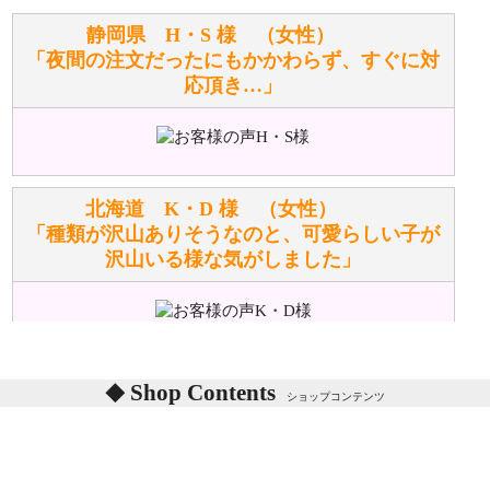
お任せください！それは当店が謡っています「おも
静岡県 H・S 様 （女性）
てなしの心」で対応させていただきます。
「夜間の注文だったにもかかわらず、すぐに対
応頂き…」
シュタイフのぬいぐるみは洗濯できますか？ ぬいぐ
るみのお手入れ方法を教えてください。
洗濯できるのとできないのがあります。
詳しくは
こちら
をご覧ください。
北海道 K・D 様 （女性）
「種類が沢山ありそうなのと、可愛らしい子が
沢山いる様な気がしました」
ぬいぐるみの耳に付いているボタンやタグに、何か意
味などがありますか？
シリアルNO付きやクラブ限定などいろいろと意味が
あります。
東京都 M・K 様 （女性）
Shop Contents
詳しくは
こちら
をご覧ください。
ショップコンテンツ
「対応はどちらも丁寧でした。値段と他の融通
がきいたのがくまの小屋様です」
テディベアを横にすると音が鳴ります、なぜでしょう
か？