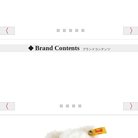
シュタイフのテディベアには、鳴くタイプのテディ
ベアがいます。
愛媛県 K・T 様 （男性）
お腹の中にグロウラーという部品を内臓しています。
「商品説明が細やかで丁寧であったことです」
体をねかせたりおこしたりすると「グーグー」と鳴く
タイプを『グロウラー』といいます。
鳴くタイプのテディベアには、「グロウラー内蔵」と
Brand Contents
ブランドコンテンツ
記載しておりますので、ぜひ探してみてください。
東京都 M・K 様 （女性）
「その他のお店で探したところ「くまの小屋」
テディベアのお腹を押すと「キュッキュッ」と音が鳴
が一番信頼できそうだったので
ります、なぜでしょうか？
シュタイフのテディベアには、おなかを押すと「キ
ュッキュッ」と音が鳴る『スクエーカー』が入ったテ
ディベアがいます。
栃木県 K・T 様 （男性）
「スクエーカー内蔵」と記載しておりますので、ぜひ
探してみてください。
「前に買ったことがあったお店でしたので」
シュタイフ社製品の実物を見ることはできますか？