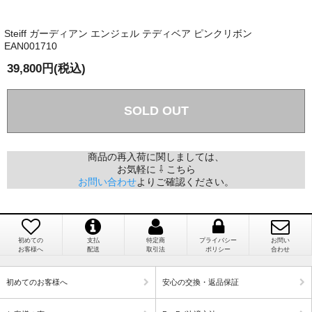
か？
Steiff ガーディアン エンジェル テディベア ピンクリボン
国内で一度検品をしますので、決済確認後、２～４
EAN001710
兵庫県 A・K 様 （女性）
週間でのお届けとなります。
「ベアちゃんの紹介分が丁寧に書かれていたこ
39,800円(税込)
尚、オーダー注文の場合は４～８週間でのお届けとな
と（いつの作品など）」
ります。
（稀に、通関手続き等に時間がかかり、納期が遅れる
SOLD OUT
場合がありますので、ご了承の程よろしくお願い致し
ます。）
商品の再入荷に関しましては、
埼玉県 K・I 様 （女性）
お気軽に ⇩ こちら
注文のキャンセルは可能ですか？
「購入してから商品到着までメールを何度か頂
お問い合わせ
よりご確認ください。
き、対応に誠実さを感じました」
お取り寄せ商品となっておりますため、仕入先へ発
注後のキャンセルは受け付けかねます。
初めての
支払
特定商
プライバシー
お問い
お客様へ
配送
取引法
ポリシー
合わせ
個人情報の漏洩は大丈夫でしょうか？
新潟県 A・K 様 （女性）
初めてのお客様へ
安心の交換・返品保証
「在庫がほとんど無い中で、数少ない「在庫あ
お客様の個人上を送信するにあたり、当店では日本
り」だったこと」
ベリサイン株式会社のSSLサーバー証明書を使用して