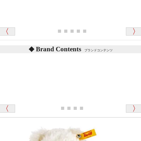
シュタイフのテディベアには、鳴くタイプのテディ
ベアがいます。
愛媛県 K・T 様 （男性）
お腹の中にグロウラーという部品を内臓しています。
「商品説明が細やかで丁寧であったことです」
体をねかせたりおこしたりすると「グーグー」と鳴く
タイプを『グロウラー』といいます。
鳴くタイプのテディベアには、「グロウラー内蔵」と
Brand Contents
ブランドコンテンツ
記載しておりますので、ぜひ探してみてください。
東京都 M・K 様 （女性）
「その他のお店で探したところ「くまの小屋」
テディベアのお腹を押すと「キュッキュッ」と音が鳴
が一番信頼できそうだったので
ります、なぜでしょうか？
シュタイフのテディベアには、おなかを押すと「キ
ュッキュッ」と音が鳴る『スクエーカー』が入ったテ
ディベアがいます。
栃木県 K・T 様 （男性）
「スクエーカー内蔵」と記載しておりますので、ぜひ
探してみてください。
「前に買ったことがあったお店でしたので」
シュタイフ社製品の実物を見ることはできますか？