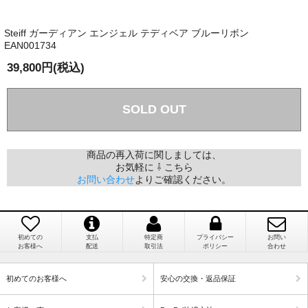
か？
Steiff ガーディアン エンジェル テディベア ブルーリボン
国内で一度検品をしますので、決済確認後、２～４
EAN001734
兵庫県 A・K 様 （女性）
週間でのお届けとなります。
「ベアちゃんの紹介分が丁寧に書かれていたこ
39,800円(税込)
尚、オーダー注文の場合は４～８週間でのお届けとな
と（いつの作品など）」
ります。
（稀に、通関手続き等に時間がかかり、納期が遅れる
SOLD OUT
場合がありますので、ご了承の程よろしくお願い致し
ます。）
商品の再入荷に関しましては、
埼玉県 K・I 様 （女性）
お気軽に ⇩ こちら
注文のキャンセルは可能ですか？
「購入してから商品到着までメールを何度か頂
お問い合わせ
よりご確認ください。
き、対応に誠実さを感じました」
お取り寄せ商品となっておりますため、仕入先へ発
注後のキャンセルは受け付けかねます。
初めての
支払
特定商
プライバシー
お問い
お客様へ
配送
取引法
ポリシー
合わせ
個人情報の漏洩は大丈夫でしょうか？
新潟県 A・K 様 （女性）
初めてのお客様へ
安心の交換・返品保証
「在庫がほとんど無い中で、数少ない「在庫あ
お客様の個人上を送信するにあたり、当店では日本
り」だったこと」
ベリサイン株式会社のSSLサーバー証明書を使用して