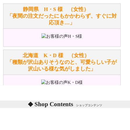
お任せください！それは当店が謡っています「おも
静岡県 H・S 様 （女性）
てなしの心」で対応させていただきます。
「夜間の注文だったにもかかわらず、すぐに対
応頂き…」
シュタイフのぬいぐるみは洗濯できますか？ ぬいぐ
るみのお手入れ方法を教えてください。
洗濯できるのとできないのがあります。
詳しくは
こちら
をご覧ください。
北海道 K・D 様 （女性）
「種類が沢山ありそうなのと、可愛らしい子が
沢山いる様な気がしました」
ぬいぐるみの耳に付いているボタンやタグに、何か意
味などがありますか？
シリアルNO付きやクラブ限定などいろいろと意味が
あります。
東京都 M・K 様 （女性）
Shop Contents
詳しくは
こちら
をご覧ください。
ショップコンテンツ
「対応はどちらも丁寧でした。値段と他の融通
がきいたのがくまの小屋様です」
テディベアを横にすると音が鳴ります、なぜでしょう
か？