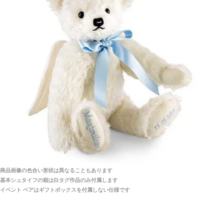
当店はネット販売ですので実物をお見せすることが
千葉県 U・Y 様 （女性）
できません。
「ChatGPTを利用したところ「くまの小屋」さ
んを紹介され…」
海外からのお取り寄せと言うことですが、商品はきち
んと届きますか？
ご安心ください！商品は確実にお届けします。
埼玉県 S・W 様
「送られる際にメールなどで届けて頂きとても
安心感がありました」
商品は直接海外から届くのですか。受取の際、関税な
どはかかりますか？
商品は全て当店へ入荷させたのち欠品を行いお客様
宅へお届けします。
商品画像の色合い形状は異なることもあります
関税はすべて当店にて処理しますのでお客様のご負担
大阪府 Y・W 様 （男性）
基本シュタイフの箱は白タグ作品のみ付属します
は一切ありません。
「取り扱っているNetショップで一番信用出来
イベント ベアはギフトボックスを付属しない仕様です
そうだった」
商品が届くまでにはどのくらいの期間がかかります