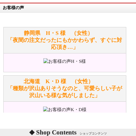
お客様の声
万が一欲しい商品が見つからない場合は、探して取り
寄せてもらうことはできますか？
お任せください！それは当店が謡っています「おも
静岡県 H・S 様 （女性）
てなしの心」で対応させていただきます。
「夜間の注文だったにもかかわらず、すぐに対
応頂き…」
シュタイフのぬいぐるみは洗濯できますか？ ぬいぐ
るみのお手入れ方法を教えてください。
洗濯できるのとできないのがあります。
詳しくは
こちら
をご覧ください。
北海道 K・D 様 （女性）
「種類が沢山ありそうなのと、可愛らしい子が
沢山いる様な気がしました」
ぬいぐるみの耳に付いているボタンやタグに、何か意
味などがありますか？
シリアルNO付きやクラブ限定などいろいろと意味が
あります。
東京都 M・K 様 （女性）
Shop Contents
詳しくは
こちら
をご覧ください。
ショップコンテンツ