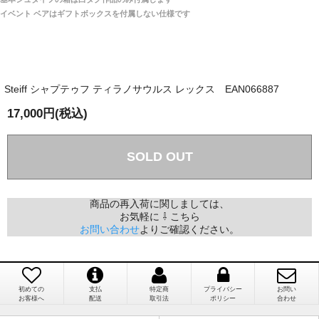
は一切ありません。
「取り扱っているNetショップで一番信用出来
イベント ベアはギフトボックスを付属しない仕様です
そうだった」
商品が届くまでにはどのくらいの期間がかかります
か？
Steiff シャプテゥフ ティラノサウルス レックス EAN066887
国内で一度検品をしますので、決済確認後、２～４
兵庫県 A・K 様 （女性）
週間でのお届けとなります。
17,000円(税込)
「ベアちゃんの紹介分が丁寧に書かれていたこ
尚、オーダー注文の場合は４～８週間でのお届けとな
と（いつの作品など）」
ります。
（稀に、通関手続き等に時間がかかり、納期が遅れる
SOLD OUT
場合がありますので、ご了承の程よろしくお願い致し
ます。）
商品の再入荷に関しましては、
お気軽に ⇩ こちら
埼玉県 K・I 様 （女性）
お問い合わせ
よりご確認ください。
注文のキャンセルは可能ですか？
「購入してから商品到着までメールを何度か頂
き、対応に誠実さを感じました」
お取り寄せ商品となっておりますため、仕入先へ発
注後のキャンセルは受け付けかねます。
初めての
支払
特定商
プライバシー
お問い
お客様へ
配送
取引法
ポリシー
合わせ