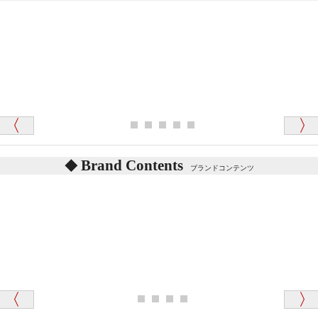
「対応はどちらも丁寧でした。値段と他の融通
がきいたのがくまの小屋様です」
テディベアを横にすると音が鳴ります、なぜでしょう
か？
シュタイフのテディベアには、鳴くタイプのテディ
ベアがいます。
愛媛県 K・T 様 （男性）
お腹の中にグロウラーという部品を内臓しています。
「商品説明が細やかで丁寧であったことです」
体をねかせたりおこしたりすると「グーグー」と鳴く
タイプを『グロウラー』といいます。
鳴くタイプのテディベアには、「グロウラー内蔵」と
Brand Contents
ブランドコンテンツ
記載しておりますので、ぜひ探してみてください。
東京都 M・K 様 （女性）
「その他のお店で探したところ「くまの小屋」
テディベアのお腹を押すと「キュッキュッ」と音が鳴
が一番信頼できそうだったので
ります、なぜでしょうか？
シュタイフのテディベアには、おなかを押すと「キ
ュッキュッ」と音が鳴る『スクエーカー』が入ったテ
ディベアがいます。
栃木県 K・T 様 （男性）
「スクエーカー内蔵」と記載しておりますので、ぜひ