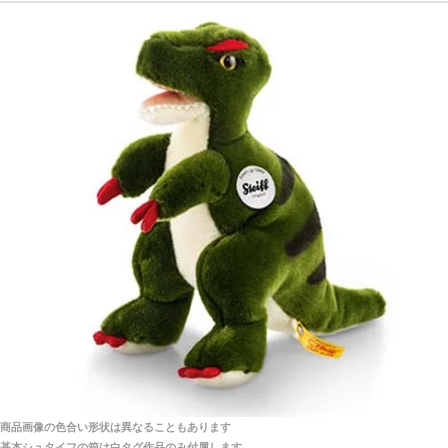
探してみてください。
「前に買ったことがあったお店でしたので」
シュタイフ社製品の実物を見ることはできますか？
当店はネット販売ですので実物をお見せすることが
千葉県 U・Y 様 （女性）
できません。
「ChatGPTを利用したところ「くまの小屋」さ
んを紹介され…」
海外からのお取り寄せと言うことですが、商品はきち
んと届きますか？
ご安心ください！商品は確実にお届けします。
埼玉県 S・W 様
「送られる際にメールなどで届けて頂きとても
安心感がありました」
商品は直接海外から届くのですか。受取の際、関税な
どはかかりますか？
商品は全て当店へ入荷させたのち欠品を行いお客様
宅へお届けします。
商品画像の色合い形状は異なることもあります
関税はすべて当店にて処理しますのでお客様のご負担
大阪府 Y・W 様 （男性）
基本シュタイフの箱は白タグ作品のみ付属します