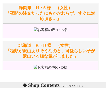
お任せください！それは当店が謡っています「おも
静岡県 H・S 様 （女性）
てなしの心」で対応させていただきます。
「夜間の注文だったにもかかわらず、すぐに対
応頂き…」
シュタイフのぬいぐるみは洗濯できますか？ ぬいぐ
るみのお手入れ方法を教えてください。
洗濯できるのとできないのがあります。
詳しくは
こちら
をご覧ください。
北海道 K・D 様 （女性）
「種類が沢山ありそうなのと、可愛らしい子が
沢山いる様な気がしました」
ぬいぐるみの耳に付いているボタンやタグに、何か意
味などがありますか？
シリアルNO付きやクラブ限定などいろいろと意味が
あります。
東京都 M・K 様 （女性）
Shop Contents
詳しくは
こちら
をご覧ください。
ショップコンテンツ
「対応はどちらも丁寧でした。値段と他の融通
がきいたのがくまの小屋様です」
テディベアを横にすると音が鳴ります、なぜでしょう
か？