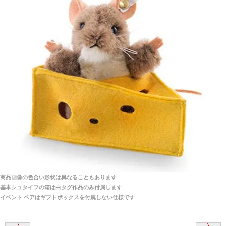
当店はネット販売ですので実物をお見せすることが
千葉県 U・Y 様 （女性）
できません。
「ChatGPTを利用したところ「くまの小屋」さ
んを紹介され…」
海外からのお取り寄せと言うことですが、商品はきち
んと届きますか？
ご安心ください！商品は確実にお届けします。
埼玉県 S・W 様
「送られる際にメールなどで届けて頂きとても
安心感がありました」
商品は直接海外から届くのですか。受取の際、関税な
どはかかりますか？
商品は全て当店へ入荷させたのち欠品を行いお客様
宅へお届けします。
商品画像の色合い形状は異なることもあります
関税はすべて当店にて処理しますのでお客様のご負担
大阪府 Y・W 様 （男性）
基本シュタイフの箱は白タグ作品のみ付属します
は一切ありません。
「取り扱っているNetショップで一番信用出来
イベント ベアはギフトボックスを付属しない仕様です
そうだった」
商品が届くまでにはどのくらいの期間がかかります