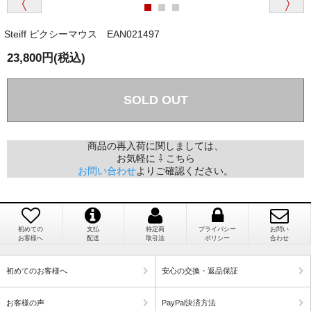
か？
Steiff ピクシーマウス EAN021497
国内で一度検品をしますので、決済確認後、２～４
兵庫県 A・K 様 （女性）
週間でのお届けとなります。
23,800円(税込)
「ベアちゃんの紹介分が丁寧に書かれていたこ
尚、オーダー注文の場合は４～８週間でのお届けとな
と（いつの作品など）」
ります。
（稀に、通関手続き等に時間がかかり、納期が遅れる
SOLD OUT
場合がありますので、ご了承の程よろしくお願い致し
ます。）
商品の再入荷に関しましては、
お気軽に ⇩ こちら
埼玉県 K・I 様 （女性）
お問い合わせ
よりご確認ください。
注文のキャンセルは可能ですか？
「購入してから商品到着までメールを何度か頂
き、対応に誠実さを感じました」
お取り寄せ商品となっておりますため、仕入先へ発
注後のキャンセルは受け付けかねます。
初めての
支払
特定商
プライバシー
お問い
お客様へ
配送
取引法
ポリシー
合わせ
個人情報の漏洩は大丈夫でしょうか？
新潟県 A・K 様 （女性）
初めてのお客様へ
安心の交換・返品保証
「在庫がほとんど無い中で、数少ない「在庫あ
お客様の個人上を送信するにあたり、当店では日本
り」だったこと」
お客様の声
PayPal決済方法
ベリサイン株式会社のSSLサーバー証明書を使用して