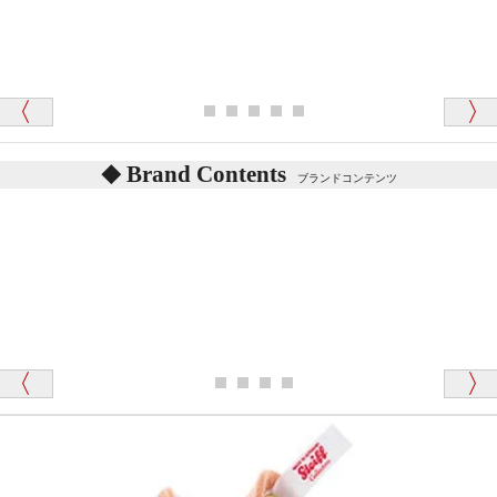
シュタイフのテディベアには、鳴くタイプのテディ
ベアがいます。
愛媛県 K・T 様 （男性）
お腹の中にグロウラーという部品を内臓しています。
「商品説明が細やかで丁寧であったことです」
体をねかせたりおこしたりすると「グーグー」と鳴く
タイプを『グロウラー』といいます。
鳴くタイプのテディベアには、「グロウラー内蔵」と
Brand Contents
ブランドコンテンツ
記載しておりますので、ぜひ探してみてください。
東京都 M・K 様 （女性）
「その他のお店で探したところ「くまの小屋」
テディベアのお腹を押すと「キュッキュッ」と音が鳴
が一番信頼できそうだったので
ります、なぜでしょうか？
シュタイフのテディベアには、おなかを押すと「キ
ュッキュッ」と音が鳴る『スクエーカー』が入ったテ
ディベアがいます。
栃木県 K・T 様 （男性）
「スクエーカー内蔵」と記載しておりますので、ぜひ
探してみてください。
「前に買ったことがあったお店でしたので」
シュタイフ社製品の実物を見ることはできますか？