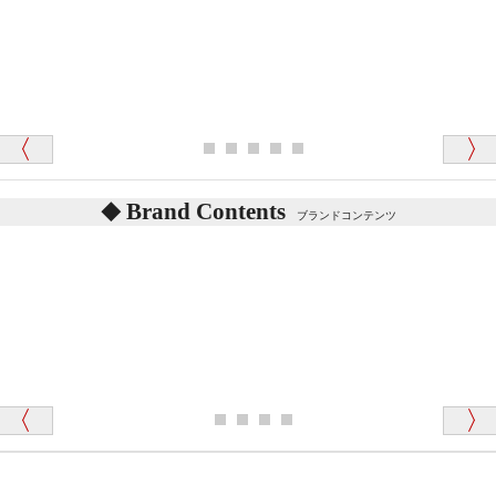
テディベアを横にすると音が鳴ります、なぜでしょう
か？
シュタイフのテディベアには、鳴くタイプのテディ
ベアがいます。
愛媛県 K・T 様 （男性）
お腹の中にグロウラーという部品を内臓しています。
「商品説明が細やかで丁寧であったことです」
体をねかせたりおこしたりすると「グーグー」と鳴く
タイプを『グロウラー』といいます。
鳴くタイプのテディベアには、「グロウラー内蔵」と
Brand Contents
ブランドコンテンツ
記載しておりますので、ぜひ探してみてください。
東京都 M・K 様 （女性）
「その他のお店で探したところ「くまの小屋」
テディベアのお腹を押すと「キュッキュッ」と音が鳴
が一番信頼できそうだったので
ります、なぜでしょうか？
シュタイフのテディベアには、おなかを押すと「キ
ュッキュッ」と音が鳴る『スクエーカー』が入ったテ
ディベアがいます。
栃木県 K・T 様 （男性）
「スクエーカー内蔵」と記載しておりますので、ぜひ
探してみてください。
「前に買ったことがあったお店でしたので」