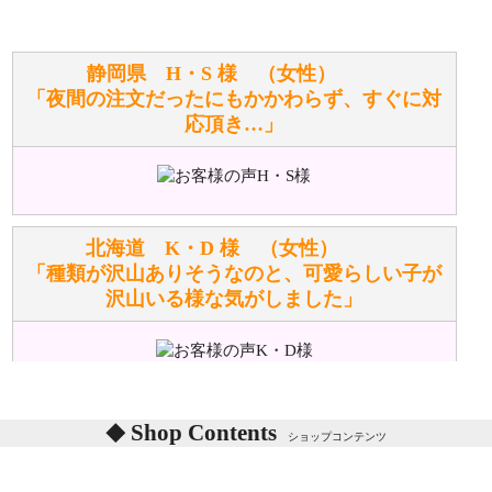
寄せてもらうことはできますか？
お任せください！それは当店が謡っています「おも
静岡県 H・S 様 （女性）
てなしの心」で対応させていただきます。
「夜間の注文だったにもかかわらず、すぐに対
応頂き…」
シュタイフのぬいぐるみは洗濯できますか？ ぬいぐ
るみのお手入れ方法を教えてください。
洗濯できるのとできないのがあります。
詳しくは
こちら
をご覧ください。
北海道 K・D 様 （女性）
「種類が沢山ありそうなのと、可愛らしい子が
沢山いる様な気がしました」
ぬいぐるみの耳に付いているボタンやタグに、何か意
味などがありますか？
シリアルNO付きやクラブ限定などいろいろと意味が
あります。
東京都 M・K 様 （女性）
Shop Contents
詳しくは
こちら
をご覧ください。
ショップコンテンツ
「対応はどちらも丁寧でした。値段と他の融通
がきいたのがくまの小屋様です」