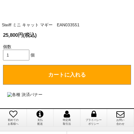
商品が届くまでにはどのくらいの期間がかかります
か？
Steiff ミニ キャット マギー EAN033551
国内で一度検品をしますので、決済確認後、２～４
兵庫県 A・K 様 （女性）
週間でのお届けとなります。
25,800円(税込)
「ベアちゃんの紹介分が丁寧に書かれていたこ
尚、オーダー注文の場合は４～８週間でのお届けとな
と（いつの作品など）」
ります。
個数
（稀に、通関手続き等に時間がかかり、納期が遅れる
個
場合がありますので、ご了承の程よろしくお願い致し
ます。）
カートに入れる
埼玉県 K・I 様 （女性）
注文のキャンセルは可能ですか？
「購入してから商品到着までメールを何度か頂
き、対応に誠実さを感じました」
お取り寄せ商品となっておりますため、仕入先へ発
注後のキャンセルは受け付けかねます。
初めての
支払
特定商
プライバシー
お問い
個人情報の漏洩は大丈夫でしょうか？
お客様へ
配送
取引法
ポリシー
合わせ
新潟県 A・K 様 （女性）