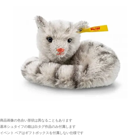
シュタイフ社製品の実物を見ることはできますか？
当店はネット販売ですので実物をお見せすることが
千葉県 U・Y 様 （女性）
できません。
「ChatGPTを利用したところ「くまの小屋」さ
んを紹介され…」
海外からのお取り寄せと言うことですが、商品はきち
んと届きますか？
ご安心ください！商品は確実にお届けします。
埼玉県 S・W 様
「送られる際にメールなどで届けて頂きとても
安心感がありました」
商品は直接海外から届くのですか。受取の際、関税な
どはかかりますか？
商品は全て当店へ入荷させたのち欠品を行いお客様
宅へお届けします。
商品画像の色合い形状は異なることもあります
関税はすべて当店にて処理しますのでお客様のご負担
大阪府 Y・W 様 （男性）
基本シュタイフの箱は白タグ作品のみ付属します
は一切ありません。
「取り扱っているNetショップで一番信用出来
イベント ベアはギフトボックスを付属しない仕様です
そうだった」